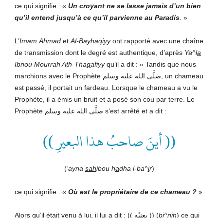
ce qui signifie : «
Un croyant ne se lasse jamais d’un bien
qu’il entend jusqu’à ce qu’il parvienne au Paradis
. »
L’
Im
a
m
A
h
mad
et
Al-Bayha
q
iyy
ont rapporté avec une chaîne
de transmission dont le degré est authentique, d’après
Ya^l
a
Ibnou Mourrah Ath-Tha
q
afiyy
qu’il a dit : « Tandis que nous
marchions avec le Prophète صلَّى الله عليه وسلم, un chameau
est passé, il portait un fardeau. Lorsque le chameau a vu le
Prophète, il a émis un bruit et a posé son cou par terre. Le
Prophète صلَّى الله عليه وسلم s’est arrêté et a dit :
(( أينَ صاحبُ هذا البعيرِ ))
(
‘ayna
sah
ibou h
a
dha l-ba^
i
r
)
ce qui signifie : «
Où est le propriétaire de ce chameau ?
»
Alors qu’il était venu à lui, il lui a dit : (( بِعنِيْهِ )) (
bi^n
i
h
) ce qui