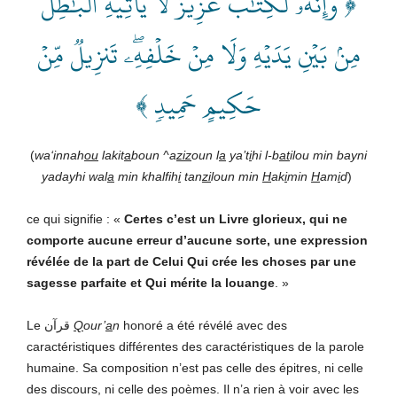
﴿ وَإِنَّهُۥ لَكِتَٰبٌ عَزِيزٞ لَّا يَأۡتِيهِ ٱلۡبَٰطِلُ
مِنۢ بَيۡنِ يَدَيۡهِ وَلَا مِنۡ خَلۡفِهِۦۖ تَنزِيلٞ مِّنۡ
حَكِيمٍ حَمِيدٖ ﴾
(
wa‘innah
ou
lakit
a
boun ^a
ziz
oun l
a
ya’t
i
hi l-b
at
ilou min bayni
yadayhi wal
a
min khalfih
i
tan
zi
loun min
H
ak
i
min
H
am
i
d
)
ce qui signifie : «
Certes c’est un Livre glorieux, qui ne
comporte aucune erreur d’aucune sorte, une expression
révélée de la part de Celui Qui crée les choses par une
sagesse parfaite et Qui mérite la louange
. »
Le قرآن
Q
our’
a
n
honoré a été révélé avec des
caractéristiques différentes des caractéristiques de la parole
humaine. Sa composition n’est pas celle des épitres, ni celle
des discours, ni celle des poèmes. Il n’a rien à voir avec les