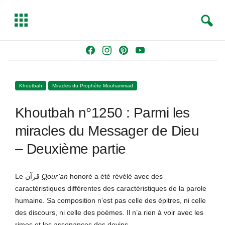
S
T
e
o
a
g
Skip
F
I
P
Y
r
g
to
a
n
i
o
c
l
content
c
s
n
u
h
e
Khoutbah
Miracles du Prophète Mouhammad
e
t
t
T
b
a
e
u
Khoutbah n°1250 : Parmi les
o
g
r
b
o
r
e
e
miracles du Messager de Dieu
k
a
s
– Deuxième partie
m
t
Le قرآن
Q
our’an
honoré a été révélé avec des
caractéristiques différentes des caractéristiques de la parole
humaine. Sa composition n’est pas celle des épitres, ni celle
des discours, ni celle des poèmes. Il n’a rien à voir avec les
rimes et les assonances des devins.