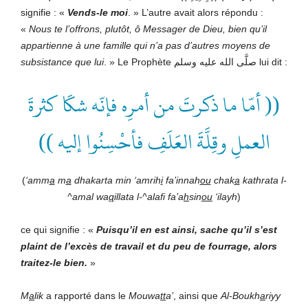
signifie : «
Vends-le moi
. » L’autre avait alors répondu :
«
Nous te l’offrons, plutôt, ô Messager de
Dieu, bien qu’il
appartienne à une famille qui n’a pas d’autres moyens de
subsistance que lui
. » Le Prophète صلَّى الله عليه وسلم lui dit :
(( أمّا ما ذكرتَ من أمرِه فإنّه شكَا كثرةَ
العملِ وقِلَّةَ العَلَفِ فأحْسِنُوا إليه ))
(
‘amm
a
m
a
dhakarta min ‘amrih
i
fa’innah
ou
chak
a
kathrata l-
^amal wa
q
illata l-^alafi fa’a
h
sin
ou
‘ilayh
)
ce qui signifie : «
Puisqu’il en est ainsi, sache qu’il s’est
plaint
de l’excès de travail et du peu de fourrage
, alors
traitez-le bien
.
»
M
a
lik
a rapporté dans le
Mouwa
tt
a’
, ainsi que
Al-Boukh
a
riyy