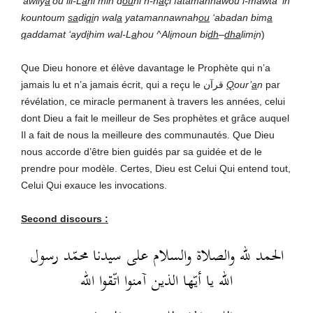
‘awliy
a
’ou lil-L
a
hi min d
ou
ni n-n
a
çi fatamannawou l-mawta ‘in
kountoum
sa
di
qi
n wal
a
yatamannawnah
ou
‘abadan bim
a
q
addamat ‘ayd
i
him wal-L
a
hou ^Al
i
moun bi
dh
–
dha
lim
i
n
)
Que Dieu honore et élève davantage le Prophète qui n’a
jamais lu et n’a jamais écrit, qui a reçu le قرآن
Q
our’
a
n
par
révélation, ce miracle permanent à travers les années, celui
dont Dieu a fait le meilleur de Ses prophètes et grâce auquel
Il a fait de nous la meilleure des communautés. Que Dieu
nous accorde d’être bien guidés par sa guidée et de le
prendre pour modèle. Certes, Dieu est Celui Qui entend tout,
Celui Qui exauce les invocations.
Second discours :
الحمد لله والصلاة والسلام على سيدنا محمّد رسول
الله يا أيّها الذين آمنوا اتّقوا الله