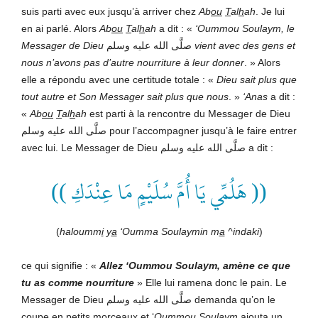
suis parti avec eux jusqu’à arriver chez
Ab
ou
T
al
h
ah
. Je lui
en ai parlé. Alors
Ab
ou
T
al
h
ah
a dit : «
‘Oummou Soulaym, le
Messager de
Dieu
صلَّى الله عليه وسلم
vient avec des gens et
nous n’avons pas d’autre nourriture à leur donner
. » Alors
elle a répondu avec une certitude totale : «
Dieu
sait plus que
tout autre et Son Messager sait plus que nous
. »
‘Anas
a dit :
«
Ab
ou
T
al
h
ah
est parti à la rencontre du Messager de Dieu
صلَّى الله عليه وسلم
pour l’accompagner jusqu’à le faire entrer
avec lui. Le Messager de Dieu صلَّى الله عليه وسلم
a dit :
(( هَلُمِّي يَا أُمَّ سُلَيْمٍ مَا عِنْدَكِ ))
(
haloumm
i
y
a
‘Oumma Soulaymin m
a
^indaki
)
ce qui signifie : «
Allez ‘Oummou Soulaym, amène ce que
tu as comme nourriture
» Elle lui ramena donc le pain. Le
Messager de Dieu صلَّى الله عليه وسلم demanda qu’on le
coupe en petits morceaux et ‘
Oummou Soulaym
ajouta un