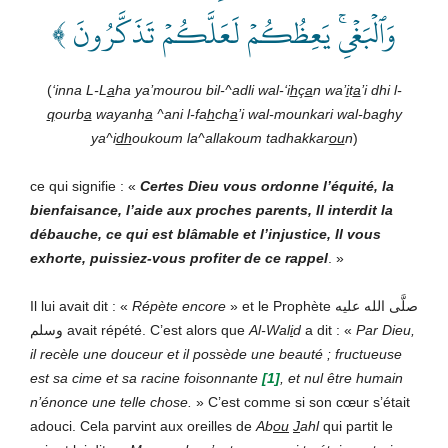
وَٱلۡبَغۡيِۚ يَعِظُكُمۡ لَعَلَّكُمۡ تَذَكَّرُونَ ﴾
(
‘inna L-L
a
ha ya’mourou bil-^adli wal-‘i
h
ç
a
n wa’
i
t
a
’i dhi l-
q
ourb
a
wayanh
a
^ani l-fa
h
ch
a
’i wal-mounkari wal-baghy
ya^i
dh
oukoum la^allakoum tadhakkar
ou
n
)
ce qui signifie : «
Certes Dieu vous ordonne l’équité, la
bienfaisance, l’aide aux proches parents, Il interdit la
débauche, ce qui est blâmable et l’injustice, Il vous
exhorte, puissiez-vous profiter de ce rappel
. »
Il lui avait dit : «
Répète encore
» et le Prophète صلَّى الله عليه
وسلم avait répété. C’est alors que
Al-Wal
i
d
a dit : «
Par
Dieu,
il recèle une douceur et il possède une beauté ; fructueuse
est sa cime et sa racine foisonnante
[1]
, et nul être humain
n’énonce une telle chose.
» C’est comme si son cœur s’était
adouci. Cela parvint aux oreilles de
Ab
ou
J
ahl
qui partit le