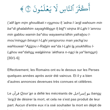
أَكۡثَرَ ٱلنَّاسِ لَا يَعۡلَمُونَ ٦ ﴾
(
‘alif l
a
m m
i
m ghoulibati r-r
ou
mou f
i
‘adna l-‘ar
d
i wahoum min
ba^di ghalabihim sayaghlib
ou
n f
i
bi
d
^i sin
i
na lil-L
a
hi l-‘amrou
min
q
ablou wamin ba^dou wayawma’idhin yafra
h
ou l-
mou’min
ou
n bina
s
ri l-L
a
hi yan
s
ourou man yach
a
’ou
waHouwal-^A
ziz
ou r-Ra
hi
m wa^da l-L
a
hi l
a
youkhlifou l-
L
a
hou wa^dah
ou
wal
a
kinna ‘akthara n-n
a
çi la ya^lam
ou
n
)
[30/1-6]
Effectivement, les Romains ont eu le dessus sur les Perses
quelques années après avoir été vaincus. Et il y a bien
d’autres annonces devenues très connues et célèbres.
Le قرآن
Q
our’
a
n
a défié les mécréants de بنو إسراءيل
ban
ou
‘isr
a
’
i
l
de désirer la mort, et cela ne s’est pas produit de leur
part. Aucun d’entre eux n’a osé souhaiter la mort en dépit de