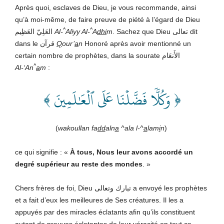
Après quoi, esclaves de Dieu, je vous recommande, ainsi
qu’à moi-même, de faire preuve de piété à l’égard de Dieu
^
^
العَلِيّ العَظِيم
Al-
Aliyy Al-
A
dhi
m
. Sachez que Dieu تعالى dit
dans le قرآن
Q
our’
a
n
Honoré après avoir mentionné un
certain nombre de prophètes, dans la sourate الأَنعَام
^
Al-‘An
a
m
:
﴿ وَكُلّٗا فَضَّلۡنَا عَلَى ٱلۡعَٰلَمِينَ ﴾
(
wakoullan fa
dd
aln
a
^ala l-^
a
lam
i
n
)
ce qui signifie : «
À tous, Nous leur avons accordé un
degré supérieur au reste des mondes
. »
Chers frères de foi, Dieu تبارك وتعالى a envoyé les prophètes
et a fait d’eux les meilleures de Ses créatures. Il les a
appuyés par des miracles éclatants afin qu’ils constituent
autant de preuves éclatantes de leur véracité en tout ce