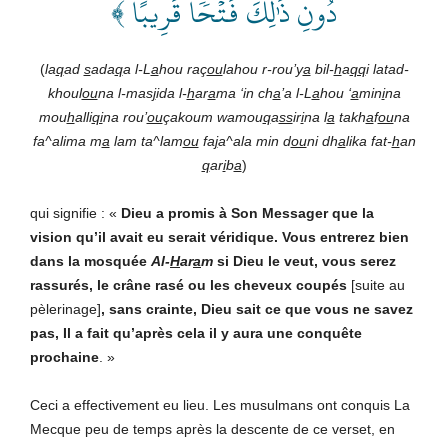
دُونِ ذَٰلِكَ فَتۡحٗا قَرِيبًا ﴾
(
la
q
ad
s
ada
q
a l-L
a
hou raç
ou
lahou r-rou’y
a
bil-
h
a
qq
i latad-
khoul
ou
na l-mas
j
ida l-
h
ar
a
ma ‘in ch
a
’a l-L
a
hou ‘
a
min
i
na
mou
h
alli
qi
na rou’
ou
çakoum wamou
q
a
ss
ir
i
na l
a
takh
a
f
ou
na
fa^alima m
a
lam ta^lam
ou
fa
j
a^ala min d
ou
ni dh
a
lika fat-
h
an
q
ar
i
b
a
)
qui signifie : «
Dieu
a promis à Son Messager que la
vision qu’il avait eu serait véridique. Vous entrerez bien
dans la mosquée
Al-
H
ar
a
m
si Dieu le veut, vous serez
rassurés, le crâne rasé ou les cheveux coupés
[suite au
pèlerinage]
, sans crainte, Dieu sait ce que vous ne savez
pas, Il a fait qu’après cela il y aura une conquête
prochaine
. »
Ceci a effectivement eu lieu. Les musulmans ont conquis La
Mecque peu de temps après la descente de ce verset, en