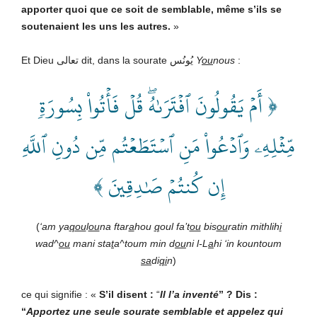
apporter quoi que ce soit de semblable, même s’ils se
soutenaient les uns les autres.
»
Et Dieu تعالى dit, dans la sourate يُونُس
Y
ou
nous
:
﴿ أَمۡ يَقُولُونَ ٱفۡتَرَىٰهُۖ قُلۡ فَأۡتُواْ بِسُورَةٖ
مِّثۡلِهِۦ وَٱدۡعُواْ مَنِ ٱسۡتَطَعۡتُم مِّن دُونِ ٱللَّهِ
إِن كُنتُمۡ صَٰدِقِينَ ﴾
(
‘am ya
qou
l
ou
na ftar
a
hou
q
oul fa’t
ou
bis
ou
ratin mithlih
i
wad^
ou
mani sta
t
a^toum min d
ou
ni l-L
a
hi ‘in kountoum
sa
di
qi
n
)
ce qui signifie : «
S’il disent :
“
Il l’a inventé
” ? Dis :
“
Apportez une seule sourate semblable et appelez qui