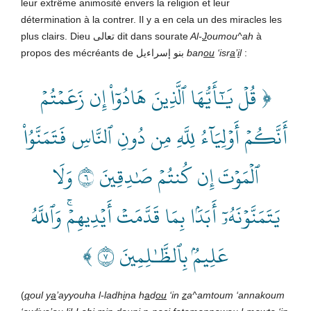
leur extrême animosité envers la religion et leur
détermination à la contrer. Il y a en cela un des miracles les
plus clairs. Dieu تعالى dit dans sourate
Al-
J
oumou^ah
à
propos des mécréants de بنو إسراءيل
ban
ou
‘isr
a
’
i
l
:
﴿ قُلۡ يَٰٓأَيُّهَا ٱلَّذِينَ هَادُوٓاْ إِن زَعَمۡتُمۡ
أَنَّكُمۡ أَوۡلِيَآءُ لِلَّهِ مِن دُونِ ٱلنَّاسِ فَتَمَنَّوُاْ
ٱلۡمَوۡتَ إِن كُنتُمۡ صَٰدِقِينَ ٦ وَلَا
يَتَمَنَّوۡنَهُۥٓ أَبَدَۢا بِمَا قَدَّمَتۡ أَيۡدِيهِمۡۚ وَٱللَّهُ
عَلِيمُۢ بِٱلظَّـٰلِمِينَ ٧ ﴾
(
q
oul y
a
’ayyouha l-ladh
i
na h
a
d
ou
‘in
z
a^amtoum ‘annakoum