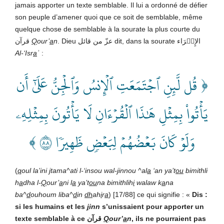
jamais apporter un texte semblable. Il lui a ordonné de défier
son peuple d’amener quoi que ce soit de semblable, même
quelque chose de semblable à la sourate la plus courte du
قرآن
Q
our’
a
n
. Dieu عزّ من قائل dit, dans la sourate الإِسۡرَاء
Al-‘Isr
a
ʾ
:
﴿ قُل لَّئِنِ ٱجۡتَمَعَتِ ٱلۡإِنسُ وَٱلۡجِنُّ عَلَىٰٓ أَن
يَأۡتُواْ بِمِثۡلِ هَٰذَا ٱلۡقُرۡءَانِ لَا يَأۡتُونَ بِمِثۡلِهِۦ
وَلَوۡ كَانَ بَعۡضُهُمۡ لِبَعۡضٖ ظَهِيرٗا ٨٨ ﴾
(
q
oul la’ini
j
tama^ati l-‘insou wal-
j
innou ^al
a
‘an ya’t
ou
bimithli
h
a
dha l-
Q
our’
a
n
i l
a
ya’t
ou
na bimithlih
i
walaw k
a
na
ba^
d
ouhoum liba^
d
in
dh
ah
i
r
a
) [17/88] ce qui signifie : «
Dis :
si les humains et les
j
inn
s’unissaient pour apporter un
texte semblable à ce
قرآن
Q
our’
a
n
,
ils ne pourraient pas