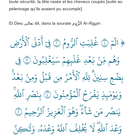
toute sécurité, la tête rasée et les cheveux coupés [suite au
pèlerinage qu’ils avaient pu accomplir].
Et Dieu تعالى dit, dans la sourate الرُّوم
Ar-R
ou
m
:
﴿ الٓمٓ ١ غُلِبَتِ ٱلرُّومُ ٢ فِيٓ أَدۡنَى ٱلۡأَرۡضِ
وَهُم مِّنۢ بَعۡدِ غَلَبِهِمۡ سَيَغۡلِبُونَ ٣ فِي
بِضۡعِ سِنِينَۗ لِلَّهِ ٱلۡأَمۡرُ مِن قَبۡلُ وَمِنۢ بَعۡدُۚ
وَيَوۡمَئِذٖ يَفۡرَحُ ٱلۡمُؤۡمِنُونَ ٤ بِنَصۡرِ ٱللَّهِۚ
يَنصُر مَن شَآءُۖ وَهُوَ ٱلۡعَزِيزُ ٱلرَّحِيمُ ٥
وَعۡدَ ٱللَّهِۖ لَا يُخۡلِفُ ٱللَّهُ وَعۡدَهُۥ وَلَٰكِنَّ