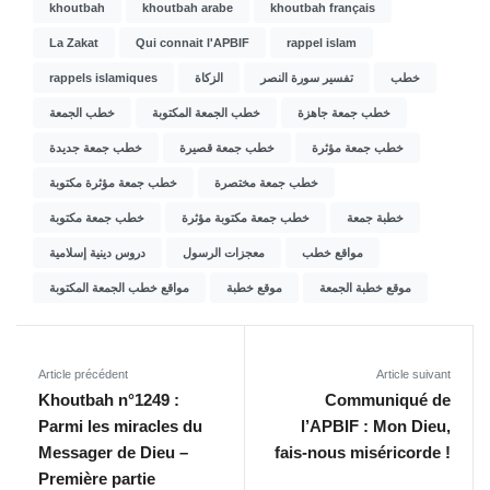
khoutbah
khoutbah arabe
khoutbah français
La Zakat
Qui connait l'APBIF
rappel islam
rappels islamiques
الزكاة
تفسير سورة النصر
خطب
خطب جمعة جاهزة
خطب الجمعة المكتوبة
خطب الجمعة
خطب جمعة مؤثرة
خطب جمعة قصيرة
خطب جمعة جديدة
خطب جمعة مختصرة
خطب جمعة مؤثرة مكتوبة
خطبة جمعة
خطب جمعة مكتوبة مؤثرة
خطب جمعة مكتوبة
مواقع خطب
معجزات الرسول
دروس دينية إسلامية
موقع خطبة الجمعة
موقع خطبة
مواقع خطب الجمعة المكتوبة
Article précédent
Article suivant
Khoutbah n°1249 :
Communiqué de
Parmi les miracles du
l’APBIF : Mon Dieu,
Messager de Dieu –
fais-nous miséricorde !
Première partie