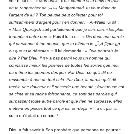
voir et lui dit : «
Mon oncle, c’est comme si tu étais en train
de te rapprocher de
محمد
Mou
h
ammad
, tu veux donc de
l’argent de lui ? Ton peuple peut collecter pour toi
suffisamment d’argent pour t’en donner
. »
Al-Wal
i
d
lui dit :
«
Mais
Q
ouraych sait parfaitement que je suis parmi les plus
fortunés d’entre eux
. » Puis il lui a dit : «
Dis donc une parole
qui parvienne à ton peuple, que tu blâmes le
قرآن
Q
our’
a
n
ou que tu le détestes
. » Il lui demanda : «
Que pourrais-je
dire ?
Par
Dieu, il n’y a pas parmi vous un homme qui
connaisse mieux les poèmes de toutes les sortes que moi,
ou même les poèmes des
j
inn. Par Dieu, ce qu’il dit ne
ressemble à rien de tout cela. Par Dieu, la parole qu’il dit
recèle une douceur et il possède une beauté ; fructueuse est
sa cime et sa racine foisonnante, ce sont des paroles qui
surpassent toute autre parole et que rien ne surpasse, elles
mettent en pièces tout ce qui est en-deçà
. » Il a dit par la
suite qu’il était un sorcier !
Dieu a fait savoir à Son prophète que personne ne pourrait