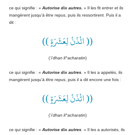
ce qui signifie : «
Autorise dix autres.
» Il les fit entrer et ils
mangèrent jusqu’à être repus, puis ils ressortirent. Puis il a
dit :
(( ائْذَنْ لِعَشَرَةٍ ))
(
‘i’dhan li^acharatin
)
ce qui signifie : «
Autorise dix autres
. » Il les a appelés, ils
mangèrent jusqu’à être repus, puis il a dit encore une fois :
(( ائْذَنْ لِعَشَرَةٍ ))
(
‘i’dhan li^acharatin
)
ce qui signifie : «
Autorise dix autres
.
» Il les a autorisés, ils