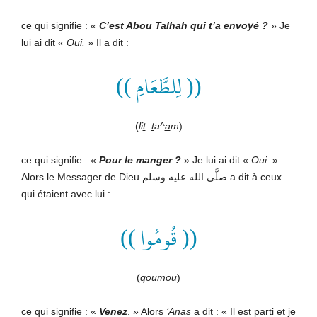
ce qui signifie : «
C’est Ab
ou
T
al
h
ah qui t’a envoyé ?
» Je
lui ai dit «
Oui.
» Il a dit :
(( لِلطَّعَامِ ))
(
li
t
–
t
a^
a
m
)
ce qui signifie : «
Pour le manger ?
» Je lui ai dit «
Oui.
»
Alors le Messager de Dieu صلَّى الله عليه وسلم a dit à ceux
qui étaient avec lui :
(( قُومُوا ))
(
qou
m
ou
)
ce qui signifie : «
Venez
. » Alors
‘Anas
a dit : « Il est parti et je