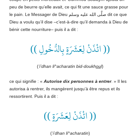
peu de beurre qu’elle avait, ce qui fit une sauce grasse pour
le pain. Le Messager de Dieu صلَّى الله عليه وسلم dit ce que
Dieu a voulu qu’il dise –c’est-à-dire qu’il demanda à Dieu de
bénir cette nourriture– puis il a dit :
(( ائْذَنْ لِعَشَرَةٍ بِالدُّخُولِ ))
(
‘i’dhan li^acharatin bid-doukh
ou
l
)
ce qui signifie : «
Autorise dix personnes à entrer
. » Il les
autorisa à rentrer, ils mangèrent jusqu’à être repus et ils
ressortirent. Puis il a dit :
(( ائْذَنْ لِعَشَرَةٍ ))
(
‘i’dhan li^acharatin
)