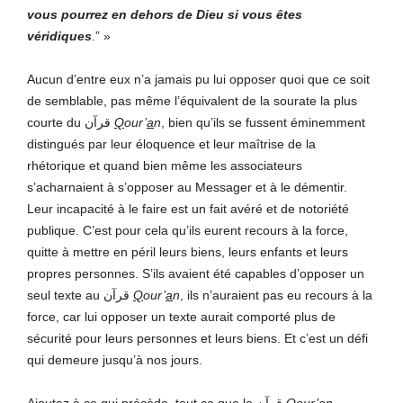
vous pourrez en dehors de Dieu si vous êtes
véridiques
.” »
Aucun d’entre eux n’a jamais pu lui opposer quoi que ce soit
de semblable, pas même l’équivalent de la sourate la plus
courte du قرآن
Q
our’
a
n
, bien qu’ils se fussent éminemment
distingués par leur éloquence et leur maîtrise de la
rhétorique et quand bien même les associateurs
s’acharnaient à s’opposer au Messager et à le démentir.
Leur incapacité à le faire est un fait avéré et de notoriété
publique. C’est pour cela qu’ils eurent recours à la force,
quitte à mettre en péril leurs biens, leurs enfants et leurs
propres personnes. S’ils avaient été capables d’opposer un
seul texte au قرآن
Q
our’
a
n
, ils n’auraient pas eu recours à la
force, car lui opposer un texte aurait comporté plus de
sécurité pour leurs personnes et leurs biens. Et c’est un défi
qui demeure jusqu’à nos jours.
Ajoutez à ce qui précède, tout ce que le قرآن
Q
our’
a
n