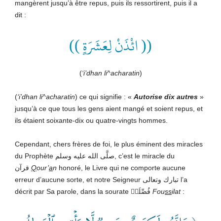
mangèrent jusqu’à être repus, puis ils ressortirent, puis il a
dit :
(( ائْذَنْ لِعَشَرَةٍ ))
(
‘i’dhan li^acharatin
)
(
‘i’dhan li^acharatin
) ce qui signifie : «
Autorise dix autres
»
jusqu’à ce que tous les gens aient mangé et soient repus, et
ils étaient soixante-dix ou quatre-vingts hommes.
Cependant, chers frères de foi, le plus éminent des miracles
du Prophète صلَّى الله عليه وسلم, c’est le miracle du
قرآن
Q
our’
a
n
honoré, le Livre qui ne comporte aucune
erreur d’aucune sorte, et notre Seigneur تبارك وتعالى l’a
décrit par Sa parole, dans la sourate فُصِّلَتۡ
Fou
ss
ilat
: