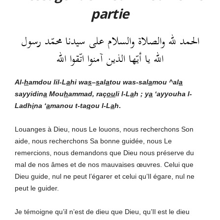
partie
الحمد لله والصلاة والسلام على سيدنا محمّد رسول
الله يا أيّها الذين آمنوا اتّقوا الله
Al-
h
amdou lil-L
a
hi
wa
s
–
s
al
a
tou was-sal
a
mou ^al
a
sayyidin
a
Mou
h
ammad, raç
ou
li l-L
a
h ; y
a
‘ayyouha l-
Ladh
i
na ‘
a
manou t-ta
q
ou l-L
a
h
.
Louanges à Dieu, nous Le louons, nous recherchons Son
aide, nous recherchons Sa bonne guidée, nous Le
remercions, nous demandons que Dieu nous préserve du
mal de nos âmes et de nos mauvaises œuvres. Celui que
Dieu guide, nul ne peut l’égarer et celui qu’Il égare, nul ne
peut le guider.
Je témoigne qu’il n’est de dieu que Dieu, qu’Il est le dieu