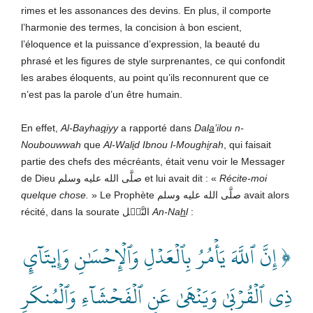
rimes et les assonances des devins. En plus, il comporte
l’harmonie des termes, la concision à bon escient,
l’éloquence et la puissance d’expression, la beauté du
phrasé et les figures de style surprenantes, ce qui confondit
les arabes éloquents, au point qu’ils reconnurent que ce
n’est pas la parole d’un être humain.
En effet,
Al-Bayha
q
iyy
a rapporté dans
Dal
a
’ilou n-
Noubouwwah
que
Al-Wal
i
d Ibnou l-Mough
i
rah
, qui faisait
partie des chefs des mécréants, était venu voir le Messager
de Dieu صلَّى الله عليه وسلم et lui avait dit : «
Récite-moi
quelque chose.
» Le Prophète صلَّى الله عليه وسلم avait alors
récité, dans la sourate النَّحۡل
An-Na
h
l
:
﴿ إِنَّ ٱللَّهَ يَأۡمُرُ بِٱلۡعَدۡلِ وَٱلۡإِحۡسَٰنِ وَإِيتَآيِٕ
ذِي ٱلۡقُرۡبَىٰ وَيَنۡهَىٰ عَنِ ٱلۡفَحۡشَآءِ وَٱلۡمُنكَرِ