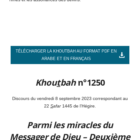
TÉLÉCHARGER LA KHOUTBAH AU FORMAT PDF EN
ARABE ET EN FRANÇAIS
Khou
t
bah
n°1250
Discours du vendredi 8 septembre 2023 correspondant au
22
S
afar
1445 de l’Hégire.
Parmi les miracles du
Messager de Dieu – Deuxième