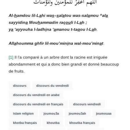
اللهم اغفِرْ للمؤمنين والمؤمنات
Al-
h
amdou lil-L
a
hi wa
s
–
s
al
a
tou was-sal
a
mou ^al
a
sayyidin
a
Mou
h
ammadin raç
ou
li l-L
a
h ;
y
a
‘ayyouha l-ladh
i
na ‘
a
manou t-ta
q
ou l-L
a
h
.
All
a
houmma ghfir lil-mou’min
i
na wal-mou’min
a
t
.
[1]
Il l’a comparé à un arbre dont la racine est irriguée
abondamment et qui a donc bien grandi et donné beaucoup
de fruits.
discours
discours du vendredi
discours du vendredi en arabe
discours du vendredi en français
discours vendredi
islam religion
joumou3a
joumou3ah
joumouaa
khotba français
khoutba
khoutba français