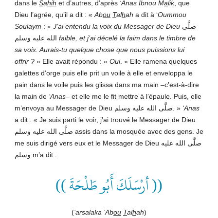
dans le
S
a
hih
et d’autres, d’après
‘
Anas Ibnou M
a
lik
, que
Dieu l’agrée, qu’il a dit : «
Ab
ou
T
al
h
ah
a dit à ‘
Oummou
Soulaym
: «
J’ai entendu la voix du Messager de
Dieu
صلَّى
الله عليه وسلم
faible, et j’ai décelé la faim dans le timbre de
sa voix. Aurais-tu quelque chose que nous puissions lui
offrir ?
» Elle avait répondu : «
Oui
. » Elle ramena quelques
galettes d’orge puis elle prit un voile à elle et enveloppa le
pain dans le voile puis les glissa dans ma main –c’est-à-dire
la main de
‘Anas
– et elle me le fit mettre à l’épaule. Puis, elle
m’envoya au Messager de Dieu صلَّى الله عليه وسلم. »
‘Anas
a dit : « Je suis parti le voir, j’ai trouvé le Messager de Dieu
صلَّى الله عليه وسلم assis dans la mosquée avec des gens. Je
me suis dirigé vers eux et le Messager de Dieu صلَّى الله عليه
وسلم m’a dit :
(( أرْسَلَكَ أَبُو طَلْحَةَ ))
(
‘arsalaka ‘Ab
ou
T
al
h
ah
)