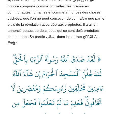
honoré comporte comme nouvelles des premières
communautés humaines et comme annonces des choses
cachées, que l’on ne peut concevoir de connaître que par le
biais de la révélation accordée aux prophètes. Il a ainsi
annoncé beaucoup de choses qui se sont déjà produites,
comme dans Sa parole تعالى, dans la sourate الفَتۡح
Al-
Fat
h
:
﴿ لَّقَدۡ صَدَقَ ٱللَّهُ رَسُولَهُ ٱلرُّءۡيَا بِٱلۡحَقِّۖ
لَتَدۡخُلُنَّ ٱلۡمَسۡجِدَ ٱلۡحَرَامَ إِن شَآءَ ٱللَّهُ
ءَامِنِينَ مُحَلِّقِينَ رُءُوسَكُمۡ وَمُقَصِّرينَ لَا
تَخَافُونَۖ فَعَلِمَ مَا لَمۡ تَعۡلَمُواْ فَجَعَلَ مِن