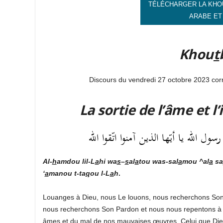
TÉLÉCHARGER LA KHO
ARABE ET
Khou
t
Discours du vendredi 27 octobre 2023 co
La sortie de l’âme et l
 الله يا أيّها الذين آمنوا اتّقوا الله
Al-
h
amdou lil-L
a
hi
wa
s
–
s
al
a
tou was-sal
a
mou ^al
a
sa
‘
a
manou t-ta
q
ou l-L
a
h
.
Louanges à Dieu, nous Le louons, nous recherchons Son
nous recherchons Son Pardon et nous nous repentons à
âmes et du mal de nos mauvaises œuvres. Celui que Dieu g