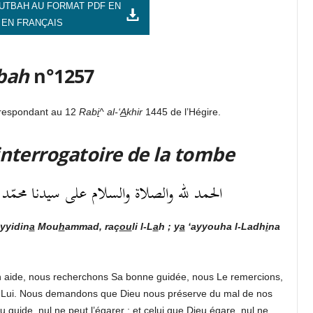
UTBAH AU FORMAT PDF EN
 EN FRANÇAIS
bah
n°1257
rrespondant au 12
Rab
i
^ al-‘
A
khir
1445 de l’Hégire.
’interrogatoire de la tombe
الحمد لله والصلاة والسلام على سيدنا محمّد رسول
yyidin
a
Mou
h
ammad, raç
ou
li l-L
a
h ; y
a
‘ayyouha l-Ladh
i
na
 aide, nous recherchons Sa bonne guidée, nous Le remercions,
 Lui. Nous demandons que Dieu nous préserve du mal de nos
uide, nul ne peut l’égarer ; et celui que Dieu égare, nul ne