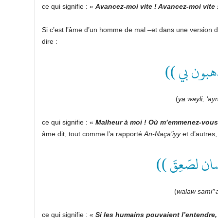
ce qui signifie : «
Avancez-moi vite ! Avancez-moi vite 
dire :
(( ذهبون بي
(
y
a
wayl
i
, ‘ay
ce qui signifie : «
Malheur à moi ! Où m’emmenez-vou
âme dit, tout comme l’a rapporté
An-Naç
a
’iyy
et d’autres,
(( ان لصَعِقَ
(
walaw sami^ah
ce qui signifie : «
Si les humains pouvaient l’entendre, 