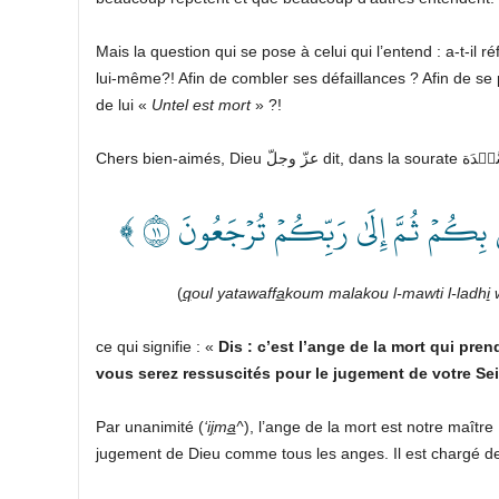
Mais la question qui se pose à celui qui l’entend : a-t-il r
lui-même?! Afin de combler ses défaillances ? Afin de se p
de lui «
Untel est mort
» ?!
﴿ ۞ُمۡ ثُمَّ إِلَىٰ رَبِّكُمۡ تُرۡجَعُونَ ١١
(
q
oul yatawaff
a
koum malakou l-mawti l-ladh
i
w
ce qui signifie : «
Dis : c’est l’ange de la mort qui pren
vous serez ressuscités pour le jugement de votre Se
Par unanimité (
‘i
j
m
a
^
jugement de Dieu comme tous les anges. Il est chargé de 