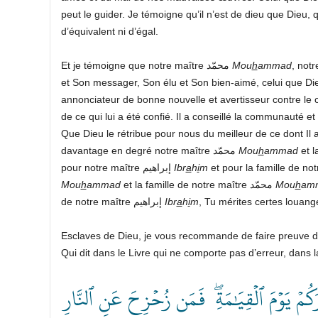
peut le guider. Je témoigne qu’il n’est de dieu que Dieu, qu
d’équivalent ni d’égal.
Et je témoigne que notre maître محمّد
Mou
h
ammad
, not
et Son messager, Son élu et Son bien-aimé, celui que Di
annonciateur de bonne nouvelle et avertisseur contre le c
de ce qui lui a été confié. Il a conseillé la communauté et
Que Dieu le rétribue pour nous du meilleur de ce dont Il
davantage en degré notre maître محمّد
Mou
h
ammad
pour notre maître إبراهيم
Ibr
a
h
i
m
Mou
h
ammad
et la famille de notre maître محمّد
Mou
h
am
de notre maître إبراهيم
Ibr
a
h
i
m
, Tu mérites certes louanges
﴿ كُمۡ يَوۡمَ ٱلۡقِيَٰمَةِۖ فَمَن زُحۡزِحَ عَنِ ٱلنَّارِ