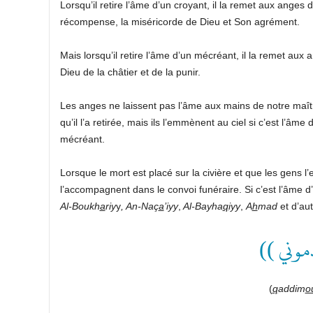
Lorsqu’il retire l’âme d’un croyant, il la remet aux anges 
récompense, la miséricorde de Dieu et Son agrément.
Mais lorsqu’il retire l’âme d’un mécréant, il la remet aux 
Dieu de la châtier et de la punir.
qu’il l’a retirée, mais ils l’emmènent au ciel si c’est l’âme
mécréant.
Lorsque le mort est placé sur la civière et que les gens
Al-Boukh
a
riy
y
, An-Naç
a
’iyy
,
Al-Bayha
q
iyy
,
A
h
mad
et d’aut
(( ِّموني
(
q
addim
o