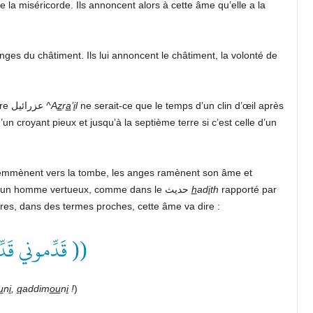
de la miséricorde. Ils annoncent alors à cette âme qu’elle a la
anges du châtiment. Ils lui annoncent le châtiment, la volonté de
Les anges ne laissent pas l’âme aux mains de notre maître عزرائيل
^A
z
r
a
’
i
l
ne serait-ce que le temps d’un clin d’œil après
 d’un croyant pieux et jusqu’à la septième terre si c’est celle d’un
 l’emmènent vers la tombe, les anges ramènent son âme et
l’accompagnent dans le convoi funéraire. Si c’est l’âme d’un homme vertueux, comme dans le حديث
h
ad
i
th
rapporté par
res, dans des termes proches, cette âme va dire :
قَدِّموني قَد ))
u
n
i
,
q
addim
ou
n
i
!
)