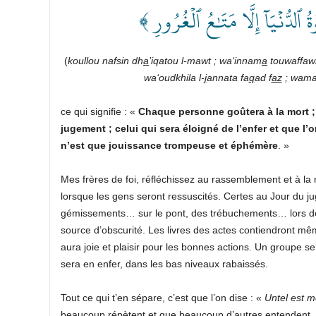
وٰةُ ٱلدُّنۡيَآ إِلَّا مَتَٰعُ ٱلۡغُرُورِ
(
koullou nafsin dh
a
’iqatou l-mawt ; wa‘innam
a
touwaffawn
wa‘oudkhila l-
j
annata fa
q
ad f
az
; wama 
ce qui signifie : «
Chaque personne goûtera à la mort ; 
jugement ; celui qui sera éloigné de l’enfer et que l’
n’est que jouissance trompeuse et éphémère
.
»
Mes frères de foi, réfléchissez au rassemblement et à l
lorsque les gens seront ressuscités. Certes au Jour du j
gémissements… sur le pont, des trébuchements… lors de l
source d’obscurité. Les livres des actes contiendront même
aura joie et plaisir pour les bonnes actions. Un groupe 
sera en enfer, dans les bas niveaux rabaissés.
Tout ce qui t’en sépare, c’est que l’on dise : «
Untel est mo
beaucoup répètent et que beaucoup d’autres entendent.