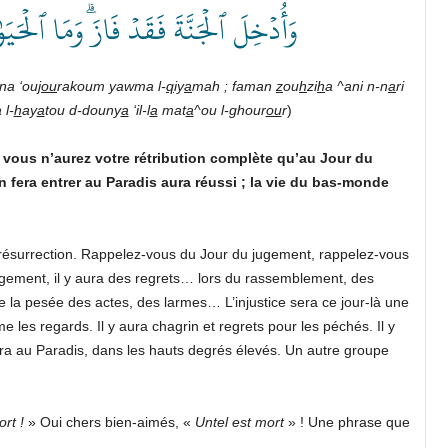
وَأُدۡخِلَ ٱلۡجَنَّةَ فَقَدۡ فَازَۗ وَمَا ٱلۡحَيَ ﴾
a ‘ouj
ou
rakoum yawma l-
q
iy
a
mah ; faman
z
ou
h
zi
h
a ^ani n-n
a
ri
l-
h
ay
a
tou d-douny
a
‘il-l
a
mat
a
^ou l-ghour
ou
r
)
vous n’aurez votre rétribution complète qu’au Jour du
on fera entrer au Paradis aura réussi ; la vie du bas-monde
a résurrection. Rappelez-vous du Jour du jugement, rappelez-vous
ugement, il y aura des regrets… lors du rassemblement, des
a pesée des actes, des larmes… L’injustice sera ce jour-là une
 les regards. Il y aura chagrin et regrets pour les péchés. Il y
sera au Paradis, dans les hauts degrés élevés. Un autre groupe
rt !
» Oui chers bien-aimés, «
Untel est mort
» ! Une phrase que