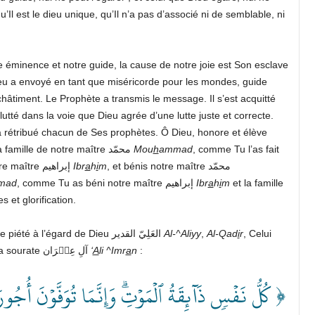
’Il est le dieu unique, qu’Il n’a pas d’associé ni de semblable, ni
re éminence et notre guide, la cause de notre joie est Son esclave
eu a envoyé en tant que miséricorde pour les mondes, guide
hâtiment. Le Prophète a transmis le message. Il s’est acquitté
 lutté dans la voie que Dieu agrée d’une lutte juste et correcte.
 a rétribué chacun de Ses prophètes. Ô Dieu, honore et élève
et la famille de notre maître محمّد
Mou
h
ammad
, comme Tu l’as fait
et pour la famille de notre maître إبراهيم
Ibr
a
h
i
m
, et bénis notre maître محمّد
mad
, comme Tu as béni notre maître إبراهيم
Ibr
a
h
i
m
et la famille
 et glorification.
Esclaves de Dieu, je vous recommande de faire preuve de piété à l’égard de Dieu العَلِيّ القدير
Al-^Aliyy
,
Al-Qad
i
r
, Celui
Qui dit dans le Livre qui ne comporte pas d’erreur, dans la sourate آلِ عِمۡرَان
‘
A
li ^Imr
a
n
:
كُلُّ نَفۡسٖ ذَآئِقَةُ ٱلۡمَوۡتِۗ وَإِنَّمَا تُوَفَّوۡنَ أُجُورَ