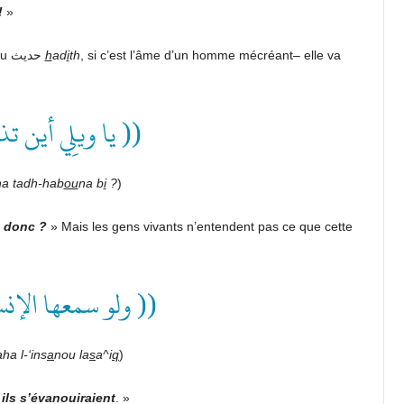
!
»
Si c’est l’âme d’un homme de mal –et dans une version du حديث
h
ad
i
th
, si c’est l’âme d’un homme mécréant– elle va
يا ويلِي أين ت ))
na tadh-hab
ou
na b
i
?
)
s donc ?
» Mais les gens vivants n’entendent pas ce que cette
ولو سمعها الإنس ))
a l-‘ins
a
nou la
s
a^i
q
)
ils s’évanouiraient
.
»