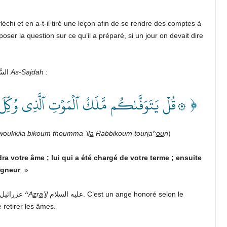
éfléchi et en a-t-il tiré une leçon afin de se rendre des comptes à
oser la question sur ce qu’il a préparé, si un jour on devait dire
Chers bien-aimés, Dieu عزّ وجلّ dit, dans la sourate السَّجۡدَة
As-Sa
j
dah
:
قُلۡ يَتَوَفَّىٰكُم مَّلَكُ ٱلۡمَوۡتِ ٱلَّذِي وُكِّلَ بِك ﴾
oukkila bikoum thoumma ‘il
a
Rabbikoum tour
j
a^
ou
n
)
dra votre âme ; lui qui a été chargé de votre terme ; ensuite
igneur
. »
), l’ange de la mort est notre maître عزرائيل
^A
z
r
a
’
i
l
عليه السلام. C’est un ange honoré selon le
retirer les âmes.