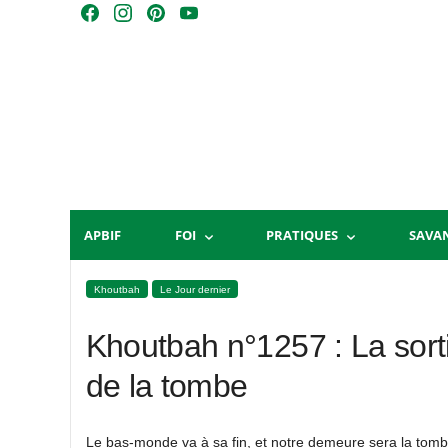
Skip
F
I
P
Y
to
a
n
i
o
content
c
s
n
u
e
t
t
T
b
a
e
u
o
g
r
b
o
r
e
e
k
a
s
m
t
APBIF
FOI
PRATIQUES
SAVA
Khoutbah
Le Jour dernier
Khoutbah n°1257 : La sortie
de la tombe
Le bas-monde va à sa fin, et notre demeure sera la tomb