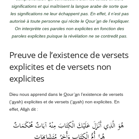
significations et qui maîtrisent la langue arabe de sorte que
les significations ne leur échappent pas. En effet, il n’est pas
autorisé à toute personne qui récite le Qour’
a
n de l’expliquer.
On interprète ces paroles non explicites en fonction des
paroles explicites puisque la révélation ne se contredit pas.
Preuve de l’existence de versets
explicites et de versets non
explicites
Dieu nous apprend dans le
Q
our’
a
n l’existence de versets
(‘
a
yah) explicites et de versets (‘
a
yah) non explicites. En
effet, All
a
h dit :
هُوَ الَّذِي أَنْزَلَ عَلَيْكَ الْكِتَابَ مِنْهُ آيَاتٌ مُحْكَمَاتٌ
هُنَّ أُمُّ الْكِتَابِ وَأُخَرُ مُتَشَابِهَات