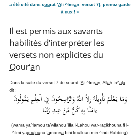
a été cité dans s
ou
rat ‘
A
li ^Imr
a
n, verset 7], prenez garde
à eux !
»
Il est permis aux savants
habilités d’interpréter les
versets non explicites du
Q
our’
a
n
Dans la suite du verset 7 de sourat ‘
A
li ^Imr
a
n, All
a
h ta^
a
l
a
dit :
وَمَا يَعْلَمُ تَأْوِيلَهُ إِلاَّ اللهُ وَالرَّاسِخُونَ فِي الْعِلْمِ يَقُولُونَ
ءامَنَّا بِهِ كُلٌّ مِّنْ عِندِ رَبِّنَا
(wam
a
ya^lam
ou
ta’w
i
lahou ‘illa l-L
a
hou war-r
a
çikh
ou
na fi l-
^ilmi ya
qou
l
ou
na ‘
a
mann
a
bihi koulloun min ^indi Rabbin
a
)