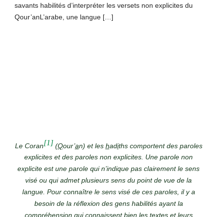
savants habilités d’interpréter les versets non explicites du
Qour’anL’arabe, une langue […]
[1]
Le Coran
(
Q
our’
a
n) et les
h
ad
i
ths comportent des paroles
explicites et des paroles non explicites. Une parole non
explicite est une parole qui n’indique pas clairement le sens
visé ou qui admet plusieurs sens du point de vue de la
langue. Pour connaître le sens visé de ces paroles, il y a
besoin de la réflexion des gens habilités ayant la
compréhension qui connaissent bien les textes et leurs