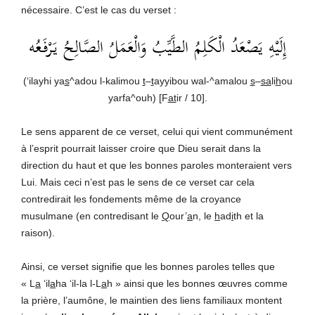
nécessaire. C’est le cas du verset :
إِلَيْهِ يَصْعَدُ الْكَلِمُ الطَّيِّبُ وَالْعَمَلُ الصَّالِحُ يَرْفَعُه
(‘ilayhi ya
s
^adou l-kalimou
t
–
t
ayyibou wal-^amalou
s
–
sa
li
h
ou
yarfa^ouh) [F
at
ir / 10].
Le sens apparent de ce verset, celui qui vient communément
à l’esprit pourrait laisser croire que Dieu serait dans la
direction du haut et que les bonnes paroles monteraient vers
Lui. Mais ceci n’est pas le sens de ce verset car cela
contredirait les fondements même de la croyance
musulmane (en contredisant le
Q
our’
a
n, le
h
ad
i
th et la
raison).
Ainsi, ce verset signifie que les bonnes paroles telles que
« L
a
‘il
a
ha ‘il-la l-L
a
h » ainsi que les bonnes œuvres comme
la prière, l’aumône, le maintien des liens familiaux montent