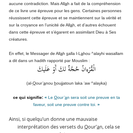
aucune contradiction. Mais All
a
h a fait de la compréhension
de ce livre une épreuve pour les gens. Certaines personnes
réussissent cette épreuve et se maintiennent sur la vérité et
sur la croyance en l’unicité de All
a
h, et d’autres échouent
dans cette épreuve et s’égarent en assimilant Dieu à Ses
créatures.
En effet, le Messager de All
a
h
s
alla l-L
a
hou ^alayhi wasallam
a dit dans un hadith rapporté par Mouslim :
الْقُرْءانُ حُجَّةٌ لكَ أَوْ عَلَيكَ
(al-
Q
our’
a
nou
h
ou
jj
atoun laka ‘aw ^alayka)
«
Le
Q
our’
a
n sera soit une preuve en ta
faveur, soit une preuve contre toi.
»
Ainsi, si quelqu’un donne une mauvaise
interprétation des versets du
Q
our’
a
n, cela se