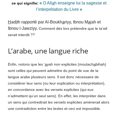
«
O All
a
h enseigne lui la sagesse et
l’interprétation du Livre
»
H
ad
i
th rapporté par Al-Boukh
a
riyy, Ibnou M
aj
ah et
Ibnou l-Jawziyy.
Comment dès lors prétendre que le ta’wil
serait interdit ??
L’arabe, une langue riche
Enfin, notons que les ‘
a
yah non explicites (moutach
a
bihah)
sont celles qui peuvent admettre du point de vue de la
langue arabe plusieurs sens. Il est donc nécessaire de
considérer leur sens (ou leur explication ou interprétation),
en concordance avec les versets explicites (qui eux
n’admettent qu’un seul sens). En effet, les interpréter dans
un sens qui contredirait les versets explicites amènerait alors
une contradiction entre les textes et ceci est impossible.