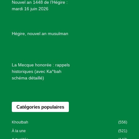
Nouvel an 1448 de l’Hégire :
t
mardi 16 juin 2026
s
d
e
B
Hégire, nouvel an musulman
i
e
n
f
La Mecque honorée : rappels
a
historiques (avec Ka^bah
i
schéma détaillé)
s
a
n
Catégories populaires
c
e
I
Khoutbah
(556)
s
À la une
(521)
l