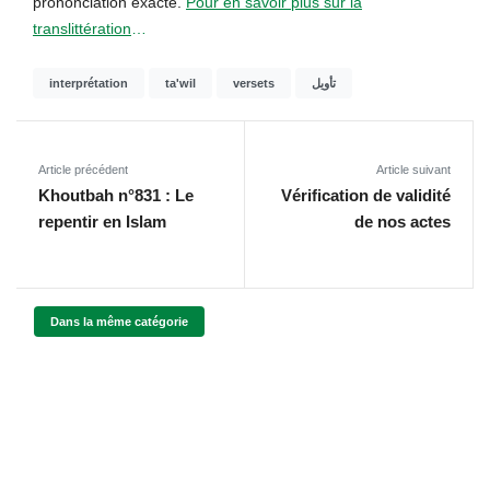
prononciation exacte.
Pour en savoir plus sur la
translittération
…
interprétation
ta'wil
versets
تأويل
Article précédent
Article suivant
Khoutbah n°831 : Le
Vérification de validité
repentir en Islam
de nos actes
Dans la même catégorie