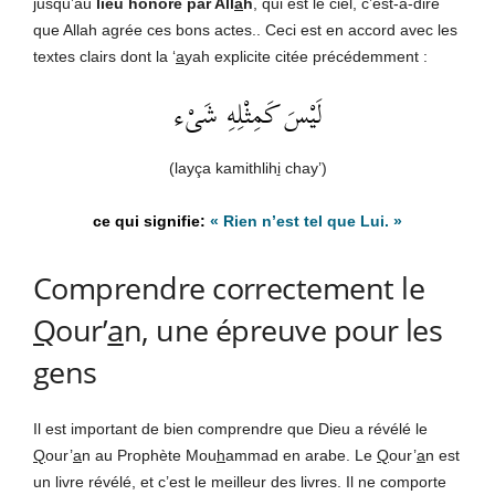
jusqu’au
lieu honoré par All
a
h
, qui est le ciel, c’est-à-dire
que Allah agrée ces bons actes.. Ceci est en accord avec les
textes clairs dont la ‘
a
yah explicite citée précédemment :
لَيْسَ كَمِثْلِهِ شَىْء
(layça kamithlih
i
chay’)
« Rien n’est tel que Lui. »
Comprendre correctement le
Q
our’
a
n, une épreuve pour les
gens
Il est important de bien comprendre que Dieu a révélé le
Q
our’
a
n au Prophète Mou
h
ammad en arabe. Le
Q
our’
a
n est
un livre révélé, et c’est le meilleur des livres. Il ne comporte