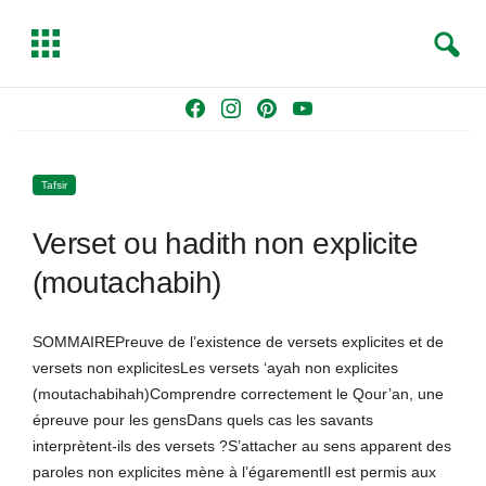
S
T
e
o
a
g
Skip
F
I
P
Y
r
g
to
a
n
i
o
c
l
content
c
s
n
u
h
e
Tafsir
e
t
t
T
b
a
e
u
Verset ou hadith non explicite
o
g
r
b
o
r
e
e
(moutachabih)
k
a
s
m
t
SOMMAIREPreuve de l’existence de versets explicites et de
versets non explicitesLes versets ‘ayah non explicites
(moutachabihah)Comprendre correctement le Qour’an, une
épreuve pour les gensDans quels cas les savants
interprètent-ils des versets ?S’attacher au sens apparent des
paroles non explicites mène à l’égarementIl est permis aux