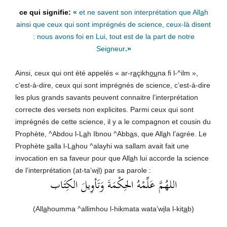
«
et ne savent son interprétation que All
a
h
ainsi que ceux qui sont imprégnés de science, ceux-là disent
: nous avons foi en Lui, tout est de la part de notre
Seigneur
.
»
Ainsi, ceux qui ont été appelés « ar-r
a
çikh
ou
na fi l-^ilm »,
c’est-à-dire, ceux qui sont imprégnés de science, c’est-à-dire
les plus grands savants peuvent connaitre l’interprétation
correcte des versets non explicites. Parmi ceux qui sont
imprégnés de cette science, il y a le compagnon et cousin du
Prophète, ^Abdou l-L
a
h Ibnou ^Abb
a
s, que All
a
h l’agrée. Le
Prophète
s
alla l-L
a
hou ^alayhi wa sallam avait fait une
invocation en sa faveur pour que All
a
h lui accorde la science
de l’interprétation (at-ta’w
i
l) par sa parole :
‏اللهُمَّ عَلِّمْهُ الحِكْمَةَ وَتَأوِيلَ الكِتَاب‏
(All
a
houmma ^allimhou l-hikmata wata’w
i
la l-kit
a
b)