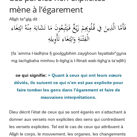
mène à l’égarement
All
a
h ta^
a
l
a
dit :
فَأَمَّا الَّذِينَ في قُلُوبِهِمْ زَيْغٌ فَيَتَّبِعُونَ مَا تَشَابَهَ مِنْهُ ابْتِغَاء
الْفِتْنَةِ وَابْتِغَاء تَأْوِيلِهِ
(fa ‘amma l-ladh
i
na f
i
q
oul
ou
bihim zayghoun fayattabi^
ou
na
m
a
tach
a
baha minhou b-tigh
a
’a l-fitnati wab-tigh
a
’a ta’w
i
lih)
«
Quant à ceux qui ont leurs cœurs
déviés, ils suivent ce qui n’en est pas explicite pour
faire tomber les gens dans l’égarement et faire de
mauvaises interprétations.
Dieu décrit l’état de ceux qui se sont égarés en s’attachant à
donner aux versets non explicites des sens qui contredisent
les versets explicites. Tel est le cas de ceux qui attribuent à
All
a
h le corps, le mouvement, les organes, les changements