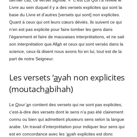
dernier cas, ce verset signifie: « C’est Lui Qui t’a révélé le
Livre au sein duquel il y a des versets explicites qui sont la
base du Livre et d’autres [versets qui sont] non explicites.
Quant à ceux qui ont leurs cœurs déviés, ils suivent ce qui
n’en est pas explicite pour faire tomber les gens dans
l’égarement et faire de mauvaises interprétations, et ne sait
son interprétation que All
a
h et ceux qui sont versés dans la
science, ceux-là disent nous avons foi en lui, tout est de la
part de notre Seigneur.
Les versets ‘
a
yah non explicites
(moutach
a
bihah)
Le
Q
our’
a
n contient des versets qui ne sont pas explicites,
c’est-à-dire des versets dont le sens n’a pas été clairement
connu ou bien qui admettent plusieurs sens selon la langue
arabe. Un travail d’interprétation pour indiquer leur sens qui
est en concordance avec les ‘
a
yah explicites est donc