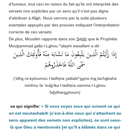
d’humeur, tout ceci en raison du fait qu’ils ont interprété des
versets non explicites par un sens qu’il n’est pas digne
d’attribuer à All
a
h. Nous verrons par la suite plusieurs
exemples appuyés par des preuves indiquant l’interprétation
correcte de ces versets.
De plus, Mouslim rapporte dans son
S
a
hih
que le Prophète
Mou
h
ammad
s
alla l-L
a
hou ^alayhi wasallam a dit :
إِذَا رَأَيْتُمُ الَّذِينَ يَتَّبِعُونَ مَا تَشَابَهَ مِنْهُ فَأُولَئِكَ الَّذِينَ
سَمَّى اللَّهُ فَاحْذَرُوهُمْ
(‘idh
a
ra’aytoumou l-ladh
i
na yattabi^
ou
na m
a
tach
a
baha
minhou fa ‘oul
a
’ika l-ladh
i
na samma l-L
a
hou
fa
h
dhar
ou
houm)
«
Si vous voyez ceux qui suivent ce qui
en est moutachabih (c’est-à-dire ceux qui s’attachent au
sens apparent des versets non explicites), ce sont ceux-
là que Dieu a mentionnés [et qu’Il a blâmés dans ce qui