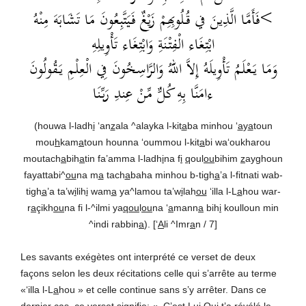
>فَأَمَّا الَّذِينَ في قُلُوبِهِمْ زَيْغٌ فَيَتَّبِعُونَ مَا تَشَابَهَ مِنْهُ
ابْتِغَاء الْفِتْنَةِ وَابْتِغَاء تَأْوِيلِهِ
وَمَا يَعْلَمُ تَأْوِيلَهُ إِلاَّ اللهُ وَالرَّاسِخُونَ فِي الْعِلْمِ يَقُولُونَ
ءامَنَّا بِهِ كُلٌّ مِّنْ عِندِ رَبِّنَا
(houwa l-ladh
i
‘an
z
ala ^alayka l-kit
a
ba minhou ‘
a
y
a
toun
mou
h
kam
a
toun hounna ‘oummou l-kit
a
bi wa‘oukharou
moutach
a
bih
a
tin fa’amma l-ladh
i
na f
i
q
oul
ou
bihim
z
ayghoun
fayattabi^
ou
na m
a
tach
a
baha minhou b-tigh
a
’a l-fitnati wab-
tigh
a
’a ta’w
i
lih
i
wam
a
ya^lamou ta’w
i
lah
ou
‘illa l-L
a
hou war-
r
a
çikh
ou
na fi l-^ilmi ya
qou
l
ou
na ‘
a
mann
a
bih
i
koulloun min
^indi rabbin
a
). [‘
A
li ^Imr
a
n / 7]
Les savants exégètes ont interprété ce verset de deux
façons selon les deux récitations celle qui s’arrête au terme
«‘illa l-L
a
hou » et celle continue sans s’y arrêter. Dans ce