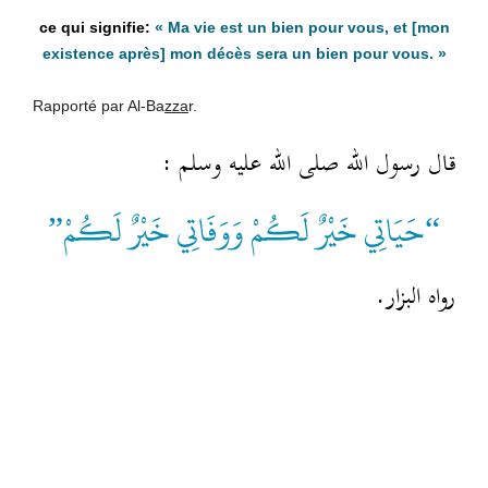
« Ma vie est un bien pour vous, et [mon
existence après] mon décès sera un bien pour vous. »
Rapporté par Al-Ba
zza
r.
قال رسول الله صلى الله عليه وسلم :
“حَيَاتِي خَيْرٌ لَكُمْ وَوَفَاتِي خَيْرٌ لَكُمْ”
رواه البزار.