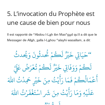
5. L’invocation du Prophète est
une cause de bien pour nous
Il est rapporté de ^Abdou l-L
a
h ibn Mas^
ou
d qu’il a dit que le
Messager de
All
a
h
,
s
alla l-L
a
hou ^alayhi wasallam, a dit:
“حَيَاتِي خَيْرٌ لَكُمْ تُحدثُونَ وَيُحدثُ
لَكُمْ وَوَفَاتِي خَيْرٌ لَكُمْ تُعْرَضُ عَلَيَّ
أَعْمَالُكُمْ فَمَا رَأَيْتُ مِنَ خَيْرٍ حَمِدْتُ اللهَ
عَلَيْهِ وَمَا رَأَيْتُ مِنَ شَر اسْتَغْفَرْتُ اللهَ