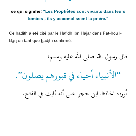
“Les Prophètes sont vivants dans leurs
tombes ; ils y accomplissent la prière.”
Ce
h
ad
i
th a été cité par le
Ha
fi
dh
Ibn
H
a
j
ar dans Fat-
h
ou l-
B
a
r
i
en tant que
h
ad
i
th confirmé.
قال رسول الله صلى الله عليه وسلم:
“الأنبياء أحياء في قبورهم يصلون”.
أورده الحافظ ابن حجر على أنه ثابت في الفتح.