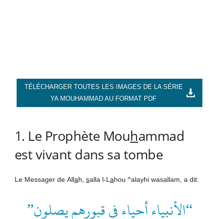
TÉLÉCHARGER TOUTES LES IMAGES DE LA SÉRIE
YA MOUHAMMAD AU FORMAT PDF
1. Le Prophète Mou
h
ammad
est vivant dans sa tombe
Le Messager de
All
a
h
,
s
alla l-L
a
hou ^alayhi wasallam, a dit:
“الأنبياء أحياء في قبورهم يصلون”