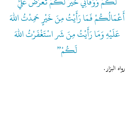
لَكُمْ وَوَفَاتِي خَيْرٌ لَكُمْ تُعْرَضُ عَلَيَّ
أَعْمَالُكُمْ فَمَا رَأَيْتُ مِنَ خَيْرٍ حَمِدْتُ اللهَ
عَلَيْهِ وَمَا رَأَيْتُ مِنَ شَر اسْتَغْفَرْتُ اللهَ
لَكُمْ”
رواه البزار.