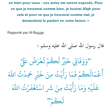
un bien pour vous : vos actes me seront exposés. Pour
ce que je trouverai comme bien, je louerai
All
a
h
pour
cela et pour ce que je trouverai comme mal, je
demanderai le pardon en votre faveur. »
Rapporté par Al-Ba
zza
r.
قال رسول الله صلى الله عليه وسلم :
“وَوَفَاتِي خَيْرٌ لَكُمْ تُعْرَضُ عَلَيَّ
أَعْمَالُكُمْ فَمَا رَأَيْتُ مِنَ خَيْرٍ حَمِدْتُ اللهَ
عَلَيْهِ وَمَا رَأَيْتُ مِنَ شَر اسْتَغْفَرْتُ اللَّهَ
لَكُمْ”