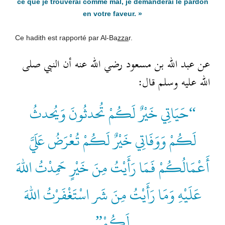
ce que je trouverai comme mal, je demanderai le pardon
en votre faveur. »
Ce hadith est rapporté par Al-Ba
zza
r.
عن عبد الله بن مسعود رضي الله عنه أن النبي صلى
الله عليه وسلم قال:
“حَيَاتِي خَيْرٌ لَكُمْ تُحدثُونَ وَيُحدثُ
لَكُمْ وَوَفَاتِي خَيْرٌ لَكُمْ تُعْرَضُ عَلَيَّ
أَعْمَالُكُمْ فَمَا رَأَيْتُ مِنَ خَيْرٍ حَمِدْتُ اللهَ
عَلَيْهِ وَمَا رَأَيْتُ مِنَ شَر اسْتَغْفَرْتُ اللهَ
لَكُمْ”