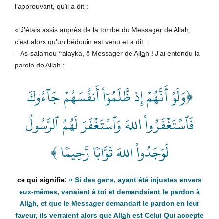
l’approuvant, qu’il a dit :
« J’étais assis auprès de la tombe du Messager de All
a
h,
c’est alors qu’un bédouin est venu et a dit :
– As-salamou ^alayka, ô Messager de All
a
h ! J’ai entendu la
parole de All
a
h :
﴿وَلَوۡ أَنَّهُمۡ إِذ ظَّلَمُوٓاْ أَنفُسَهُمۡ جَآءُوكَ
فَٱسۡتَغۡفَرُواْ اللهَ وَٱسۡتَغۡفَرَ لَهُمُ ٱلرَّسُولُ
لَوَجَدُواْ اللهَ تَوَّابٗا رَّحِيمٗا ﴾
« Si des gens, ayant été injustes envers
eux-mêmes, venaient à toi et demandaient le pardon à
All
a
h, et que le Messager demandait le pardon en leur
faveur, ils verraient alors que All
a
h
est Celui Qui accepte