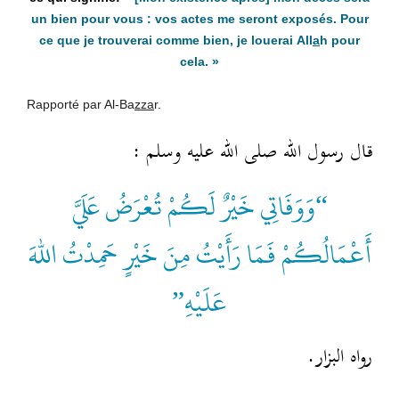
un bien pour vous : vos actes me seront exposés. Pour
ce que je trouverai comme bien, je louerai
All
a
h
pour
cela. »
Rapporté par Al-Ba
zza
r.
قال رسول الله صلى الله عليه وسلم :
“وَوَفَاتِي خَيْرٌ لَكُمْ تُعْرَضُ عَلَيَّ
أَعْمَالُكُمْ فَمَا رَأَيْتُ مِنَ خَيْرٍ حَمِدْتُ اللهَ
عَلَيْهِ”
رواه البزار.