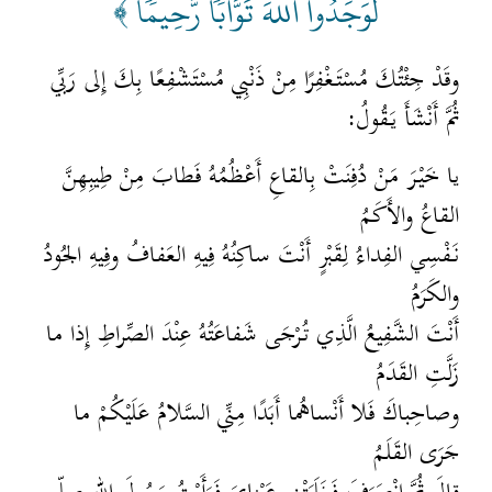
لَوَجَدُواْ اللهَ تَوَّابٗا رَّحِيمٗا ﴾
وقَدْ جِئْتُكَ مُسْتَغْفِرًا مِنْ ذَنْبِي مُسْتَشْفِعًا بِكَ إِلى رَبِّي
ثُمَّ أَنْشَأَ يَقُولُ:
يا خَيْرَ مَنْ دُفِنَتْ بِالقاعِ أَعْظُمُهُ فَطابَ مِنْ طِيبِهِنَّ
القاعُ والأَكَمُ
نَفْسِي الفِداءُ لِقَبْرٍ أَنْتَ ساكِنُهُ فِيهِ العَفافُ وفِيهِ الجُودُ
والكَرَمُ
أَنْتَ الشَّفِيعُ الَّذِي تُرْجَى شَفاعَتُهُ عِنْدَ الصِّراطِ إِذا ما
زَلَّتِ القَدَمُ
وصاحِباكَ فَلا أَنْساهُما أَبَدًا مِنِّي السَّلامُ عَلَيْكُمْ ما
جَرَى القَلَمُ