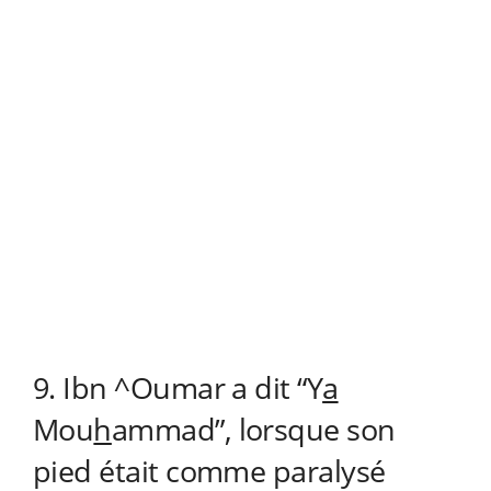
9. Ibn ^Oumar a dit “Y
a
Mou
h
ammad”, lorsque son
pied était comme paralysé