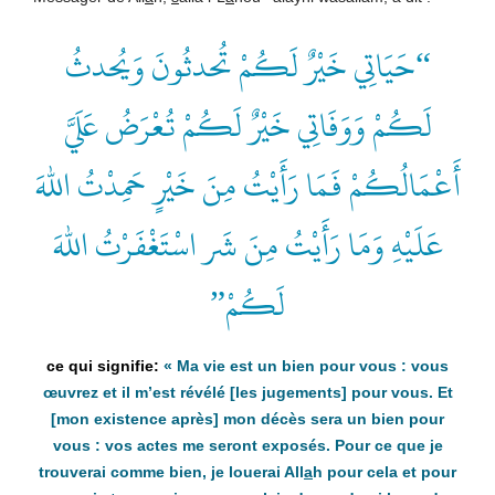
“حَيَاتِي خَيْرٌ لَكُمْ تُحدثُونَ وَيُحدثُ
لَكُمْ وَوَفَاتِي خَيْرٌ لَكُمْ تُعْرَضُ عَلَيَّ
أَعْمَالُكُمْ فَمَا رَأَيْتُ مِنَ خَيْرٍ حَمِدْتُ اللهَ
عَلَيْهِ وَمَا رَأَيْتُ مِنَ شَر اسْتَغْفَرْتُ اللهَ
لَكُمْ”
« Ma vie est un bien pour vous : vous
œuvrez et il m’est révélé [les jugements] pour vous. Et
[mon existence après] mon décès sera
un bien pour
vous : vos actes me seront exposés. Pour ce que je
trouverai comme bien, je louerai All
a
h pour cela et pour