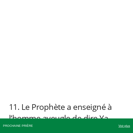
11. Le Prophète a enseigné à
l’homme aveugle de dire Y
a
Mou
h
ammad
PROCHAINE PRIÈRE
Voir plus