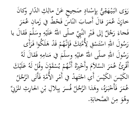
رَوَى البَيْهَقِيُّ بِإِسْنادٍ صَحِيحٍ عَنْ مالِكِ الدّارِ وكانَ
خازِنَ عُمَرَ قالَ أَصابَ النّاسَ قَحْطٌ في زَمانِ عُمَرَ
فَجاءَ رَجُلٌ إِلى قَبْرِ النَّبِيِّ صلّى اللهُ عَلَيْهِ وسَلَّمَ فَقالَ يا
رَسُولَ اللهِ اسْتَسْقِ لِأُمَّتِكَ فَإِنَّهُمْ قَدْ هَلَكُوا فَرَأَى
رَسُولَ اللهِ صلّى اللهُ عليْهِ وسلّمَ في مَنامِهِ فَقالَ لَهُ
أَقْرِئْ عُمَرَ السَّلاَمَ وأَخْبِرْهُ أَنَّهُمْ يُسْقَوْنَ وقُلْ لَهُ عَلَيْكَ
الكَيْسَ الكَيْسَ أَىِ اجْتَهِدْ في أَمْرِ الأُمَّةِ فَأَتَى الرَّجُلُ
عُمَرَ فَأَخْبَرَهُ، وهَذا الرَّجُلُ فُسرَ بِبِلالِ بْنِ الحارِثِ المزَنِيِّ
وهُوَ مِنَ الصَّحابَةِ.