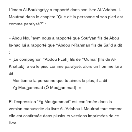
L’imam Al-Boukh
a
riyy a rapporté dans son livre Al-‘Adabou l-
Moufrad dans le chapitre “Que dit la personne si son pied est
comme paralysé?” :
« Ab
ou
Nou^aym nous a rapporté que Soufy
a
n fils de Abou
Is-
haq
lui a rapporté que ^Abdou r-Ra
h
m
a
n fils de Sa^d a dit
:
– [Le compagnon ^Abdou l-L
a
h] fils de ^Oumar [fils de Al-
Kha
tta
b] a eu le pied comme paralysé, alors un homme lui a
dit :
– Mentionne la personne que tu aimes le plus, il a dit :
– Y
a
Mou
h
ammad (Ô Mou
h
ammad). »
Et l’expression “Y
a
Mou
h
ammad” est confirmée dans la
version manuscrite du livre Al-‘Adabou l-Moufrad tout comme
elle est confirmée dans plusieurs versions imprimées de ce
livre.