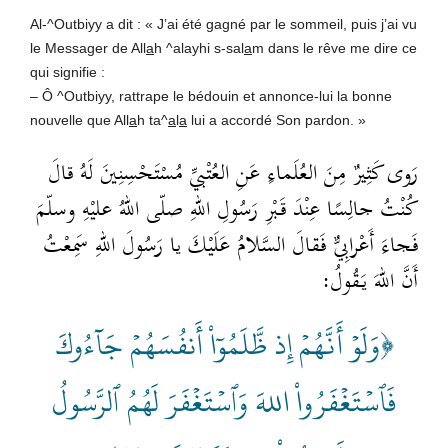
Al-^Outbiyy a dit : « J’ai été gagné par le sommeil, puis j’ai vu
le Messager de All
a
h ^alayhi s-sal
a
m dans le rêve me dire ce
qui signifie :
– Ô ^Outbiyy, rattrape le bédouin et annonce-lui la bonne
nouvelle que All
a
h ta^
a
l
a
lui a accordé Son pardon. »
رَوى كَثِيرٌ مِنَ العُلَماءِ عَنِ العُتْبيِّ مُسْتَحْسِنِينَ لَهُ قالَ
كُنْتُ جالِسًا عِنْدَ قَبْرِ رَسُولِ اللهِ صلّى اللهُ عليْهِ وسلّمَ
فَجاءَ أَعْرابِيٌّ فَقالَ السَّلامُ عَلَيْكَ يا رَسُولَ اللهِ سَمِعْتُ
أَنَّ اللهَ يَقُولُ:
﴿وَلَوۡ أَنَّهُمۡ إِذ ظَّلَمُوٓاْ أَنفُسَهُمۡ جَآءُوكَ
فَٱسۡتَغۡفَرُواْ اللهَ وَٱسۡتَغۡفَرَ لَهُمُ ٱلرَّسُولُ