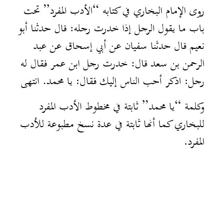
روى الإمام البخاري في كتابه “الأدب المفرد” تحت
باب ما يقول الرجل إذا خدرت رجله: قال حدثنا أبو
نعيم قال حدثنا سفيان عن أبي إسحاق عن عبد
الرحمن بن سعد قال: خدرت رجل ابن عمر فقال له
رجل: اذكر أحب الناس إليك فقال: يا محمد. انتهى
وكلمة “يا محمد” ثابتة في مخطوط الأدب المفرد
للبخاري كما أنها ثابتة في عدة نسخ مطبوعة للأدب
المفرد.