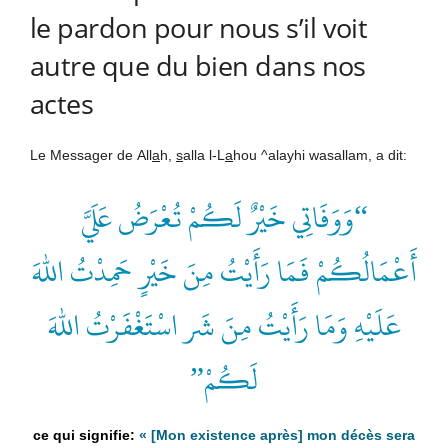
le pardon pour nous s’il voit
autre que du bien dans nos
actes
Le Messager de
All
a
h
,
s
alla l-L
a
hou ^alayhi wasallam, a dit:
“وَوَفَاتِي خَيْرٌ لَكُمْ تُعْرَضُ عَلَيَّ
أَعْمَالُكُمْ فَمَا رَأَيْتُ مِنَ خَيْرٍ حَمِدْتُ اللهَ
عَلَيْهِ وَمَا رَأَيْتُ مِنَ شَر اسْتَغْفَرْتُ اللهَ
لَكُمْ”
« [Mon existence après] mon décès sera