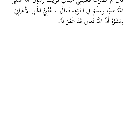
قالَ ثُمَّ انْصَرَفَ فَغَلَبَتْنِي عَيْنايَ فَرَأَيْتُ رَسُولَ اللهِ صلّى
اللهُ عليْهِ وسلّمَ في النَّوْمِ، فَقالَ يا عُتْبِيُّ اِلْحَقِ الأَعْرابِيَّ
وبَشِّرْهُ أَنَّ اللهَ تَعالى قَدْ غَفَرَ لَهُ.