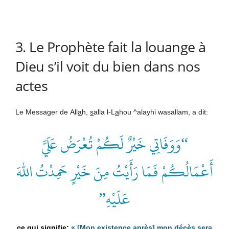
3. Le Prophète fait la louange à
Dieu s’il voit du bien dans nos
actes
Le Messager de
All
a
h
,
s
alla l-L
a
hou ^alayhi wasallam, a dit:
“وَوَفَاتِي خَيْرٌ لَكُمْ تُعْرَضُ عَلَيَّ
أَعْمَالُكُمْ فَمَا رَأَيْتُ مِنَ خَيْرٍ حَمِدْتُ اللهَ
عَلَيْهِ”
« [Mon existence après] mon décès sera