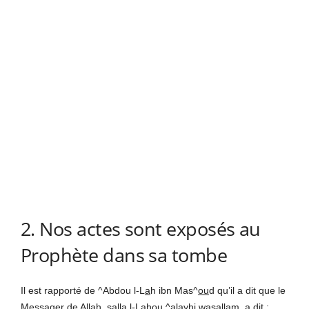
2. Nos actes sont exposés au
Prophète dans sa tombe
Il est rapporté de ^Abdou l-L
a
h ibn Mas^
ou
d qu’il a dit que le
Messager de All
a
h,
s
alla l-L
a
hou ^alayhi wasallam, a dit :