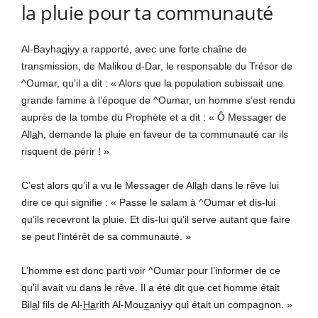
la pluie pour ta communauté
Al-Bayha
q
iyy a rapporté, avec une forte chaîne de
transmission, de Malikou d-Dar, le responsable du Trésor de
^Oumar, qu’il a dit : « Alors que la population subissait une
grande famine à l’époque de ^Oumar, un homme s’est rendu
auprès de la tombe du Prophète et a dit : « Ô Messager de
All
a
h, demande la pluie en faveur de ta communauté car ils
risquent de périr ! »
C’est alors qu’il a vu le Messager de All
a
h dans le rêve lui
dire ce qui signifie : « Passe le salam à ^Oumar e
t dis-lui
qu’ils recevront la pluie. Et dis-lui qu’il serve autant que faire
se peut l’intérêt de sa communauté. »
L’homme est donc parti voir ^Oumar pour l’informer de ce
qu’il avait vu dans le rêve. Il a été dit que cet homme était
Bil
a
l fils de Al-
Ha
rith Al-Mou
z
aniyy qui était un compagnon.
»