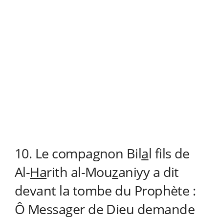
10. Le compagnon Bil
a
l fils de
Al-
Ha
rith al-Mou
z
aniyy a dit
devant la tombe du Prophète :
Ô Messager de Dieu demande