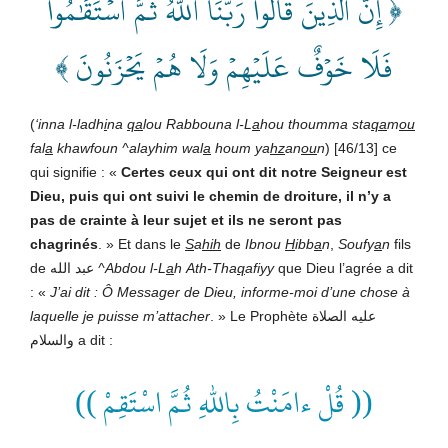
إِنَّ ٱلَّذِينَ قَالُواْ رَبُّنَا ٱللَّهُ ثُمَّ ٱسۡتَقَٰمُواْ
﴿
فَلَا خَوۡفٌ عَلَيۡهِمۡ وَلَا هُمۡ يَحۡزَنُونَ ﴾
(
‘inna l-ladh
i
na
qa
lou Rabbouna l-L
a
hou thoumma sta
qa
m
ou
fal
a
khawfoun ^alayhim wal
a
houm ya
hz
an
ou
n
) [46/13] ce
qui signifie : «
Certes ceux qui ont dit notre Seigneur est
Dieu, puis qui ont suivi le chemin de droiture, il n’y a
pas de crainte à leur sujet et ils ne seront pas
chagrinés
. » Et dans le
S
a
hih
de
Ibnou
H
ibb
a
n
,
Soufy
a
n
fils
de عبد الله
^Abdou l-L
a
h
Ath-Tha
q
afiyy
que Dieu l’agrée a dit
: «
J’ai dit : Ô Messager de Dieu, informe-moi d’une chose à
laquelle je puisse m’attacher
. » Le Prophète عليه الصلاة
والسلام a dit :
(( قُلْ ءامَنْتُ بِاللهِ ثُمَّ اسْتَقِمْ ))