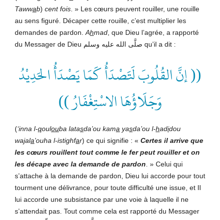
Taww
a
b
)
cent fois
. » Les cœurs peuvent rouiller, une rouille
au sens figuré. Décaper cette rouille, c’est multiplier les
demandes de pardon.
A
h
mad
, que Dieu l’agrée, a rapporté
du Messager de Dieu صلَّى الله عليه وسلم qu’il a dit :
(( إنَّ القُلُوبَ لَتَصْدَأُ كَمَا يَصْدَأُ الحَدِيْدُ
وَجَلَاؤُهَا الاسْتِغْفَارُ ))
(
‘inna l-
q
oul
ou
ba lata
s
da’ou kam
a
ya
s
da’ou l-
h
ad
i
dou
wa
j
al
a
’ouha l-istighf
a
r
) ce qui signifie : «
Certes il arrive que
les cœurs rouillent tout comme le fer peut rouiller et on
les décape avec la demande de pardon
. » Celui qui
s’attache à la demande de pardon, Dieu lui accorde pour tout
tourment une délivrance, pour toute difficulté une issue, et Il
lui accorde une subsistance par une voie à laquelle il ne
s’attendait pas. Tout comme cela est rapporté du Messager