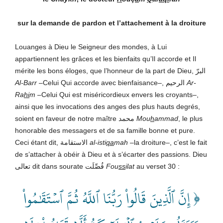
sur la demande de pardon et l’attachement à la droiture
Louanges à Dieu le Seigneur des mondes, à Lui
appartiennent les grâces et les bienfaits qu’Il accorde et Il
mérite les bons éloges, que l’honneur de la part de Dieu, البرّ
Al-Barr
–Celui Qui accorde avec bienfaisance–, الرحيم
Ar-
Ra
hi
m
–Celui Qui est miséricordieux envers les croyants–,
ainsi que les invocations des anges des plus hauts degrés,
soient en faveur de notre maître محمد
Mou
h
ammad
, le plus
honorable des messagers et de sa famille bonne et pure.
Ceci étant dit, الاستقامة
al-isti
qa
mah
–la droiture–, c’est le fait
de s’attacher à obéir à Dieu et à s’écarter des passions. Dieu
تعالى dit dans sourate فُصِّلَت
Fou
ss
ilat
au verset 30 :
إِنَّ ٱلَّذِينَ قَالُواْ رَبُّنَا ٱللَّهُ ثُمَّ ٱسۡتَقَٰمُواْ
﴿