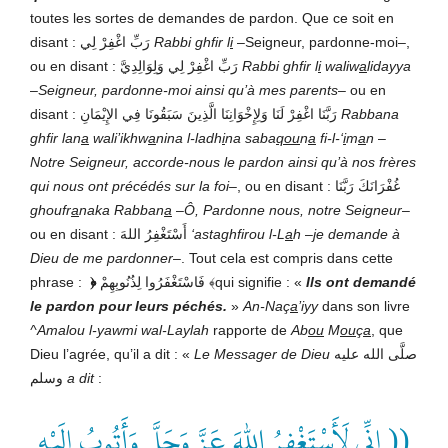
toutes les sortes de demandes de pardon. Que ce soit en
disant : رَبِّ اغْفِرْ لِي
Rabbi ghfir l
i
–Seigneur, pardonne-moi–,
ou en disant : رَبِّ اغْفِرْ لِي وَلِوَالِدِيَّ
Rabbi ghfir l
i
waliw
a
lidayya
–
Seigneur, pardonne-moi ainsi qu’à mes parents
– ou en
disant : رَبَّنَا اغْفِرْ لَنَا وَلِإِخْوَانِنَا الَّذِينَ سَبَقُونَا فِي الإِيْمَانِ
Rabbana
ghfir lan
a
wali’ikhw
a
nina l-ladh
i
na saba
qou
n
a
fi-l-‘
i
m
a
n
–
Notre Seigneur, accorde-nous le pardon ainsi qu’à nos frères
qui nous ont précédés sur la foi–
, ou en disant : غُفْرَانَكَ رَبَّنَا
ghoufr
a
naka Rabban
a
–
Ô, Pardonne nous, notre Seigneur
–
ou en disant : أَسْتَغْفِرُ اللهَ
‘astaghfirou l-L
a
h
–
je demande à
Dieu de me pardonner
–. Tout cela est compris dans cette
phrase :
﴿
فَاسْتَغْفَرُوا لِذُنُوبِهِمْ ﴾qui signifie : «
Ils ont demandé
le pardon pour leurs péchés.
»
An-Naç
a
’iyy
dans son livre
^Amalou l-yawmi wal-Laylah
rapporte de
Ab
ou
M
ou
ç
a
, que
Dieu l’agrée, qu’il a dit : «
Le Messager de Dieu
صلَّى الله عليه
وسلم
a dit
:
(( إِنِّي لَأَسْتَغْفِرُ اللهَ عَزَّ وَجَلَّ وَأَتُوبُ إِلَيْهِ