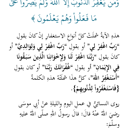
وَمَن يَغۡفِرُ ٱلذُّنُوبَ إِلَّا ٱللَّهُ وَلَمۡ يُصِرُّواْ عَلَىٰ
مَا فَعَلُواْ وَهُمۡ يَعۡلَمُونَ ﴾
هذهِ الآيةُ شملَتْ كلَّ أنواعِ الاستغفارِ إنْ كانَ بقولِ
“رَبِّ اغْفِرْ لِي”
“رَبِّ اغْفِرْ لِي وَلِوَالِدِيَّ”
أو بقولِ
أو
“رَبَّنَا اغْفِرْ لَنَا وَلِإِخْوَانِنَا الَّذِينَ سَبَقُونَا
كانَ بقولِ
فِي الإِيْمَانِ” أ
“غُفْرَانَكَ رَبَّنَا”
و بقولِ
أو كان بقولِ
“أَسْتَغْفِرُ اللهَ”،
كلُّ هذَا شملَتْهُ هذهِ الكلمةُ
{فَاسْتَغْفَرُواْ لِذُنُوبِهِمْ}.
روى النسائِيُّ في عملِ اليومِ والليلةِ عنْ أبِي موسَى
رضيَ اللهُ عنْهُ قالَ: قالَ رسولُ اللهِ صلّى اللهُ عليهِ
وسلّمَ: