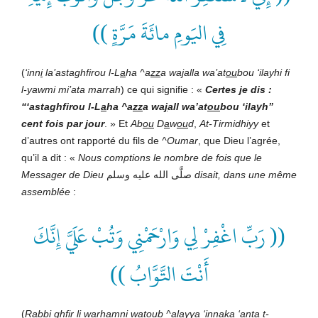
فِي اليَومِ مائَةَ مَرَّةٍ ))
(
‘inn
i
la’astaghfirou l-L
a
ha ^a
zz
a wa
j
alla wa’at
ou
bou ‘ilayhi fi
l-yawmi mi’ata marrah
) ce qui signifie : «
Certes je dis :
“‘astaghfirou l-L
a
ha ^a
zz
a wa
j
all wa’at
ou
bou ‘ilayh”
cent fois par jour
. » Et
Ab
ou
D
a
w
ou
d
,
At-Tirmidhiyy
et
d’autres ont rapporté du fils de
^Oumar
, que Dieu l’agrée,
qu’il a dit : «
Nous comptions le nombre de fois que le
Messager de Dieu
صلَّى الله عليه وسلم
disait, dans une même
assemblée
:
(( رَبِّ اغْفِرْ لِي وَارْحَمْنِي وَتُبْ عَلَيَّ إِنَّكَ
أَنْتَ التَّوَّابُ ))
(
Rabbi ghfir l
i
war
h
amn
i
watoub ^alayya ‘innaka ‘anta t-