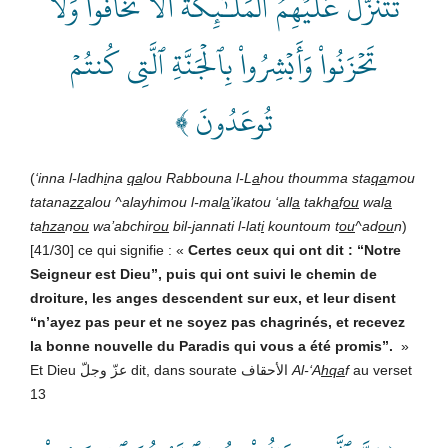
تَتَنَزَّلُ عَلَيۡهِمُ ٱلۡمَلَـٰٓئِكَةُ أَلَّا تَخَافُواْ وَلَا
تَحۡزَنُواْ وَأَبۡشِرُواْ بِٱلۡجَنَّةِ ٱلَّتِي كُنتُمۡ
تُوعَدُونَ ﴾
(
‘inna l-ladh
i
na
qa
lou Rabbouna l-L
a
hou thoumma sta
qa
mou
tatana
zz
alou ^alayhimou l-mal
a
’ikatou ‘all
a
takh
a
f
ou
wal
a
ta
hza
n
ou
wa’abchir
ou
bil-
j
annati l-lat
i
kountoum t
ou
^ad
ou
n
)
[41/30] ce qui signifie : «
Certes ceux qui ont dit : “Notre
Seigneur est Dieu”, puis qui ont suivi le chemin de
droiture, les anges descendent sur eux, et leur disent
“n’ayez pas peur et ne soyez pas chagrinés, et recevez
la bonne nouvelle du Paradis qui vous a été promis”.
»
Et Dieu عزّ وجلّ dit, dans sourate الأحقاف
Al-‘A
hqa
f
au verset
13