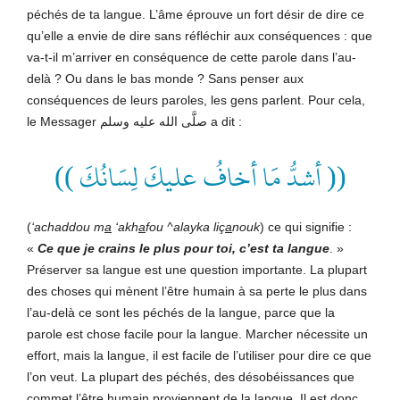
péchés de ta langue. L’âme éprouve un fort désir de dire ce
qu’elle a envie de dire sans réfléchir aux conséquences : que
va-t-il m’arriver en conséquence de cette parole dans l’au-
delà ? Ou dans le bas monde ? Sans penser aux
conséquences de leurs paroles, les gens parlent. Pour cela,
le Messager صلَّى الله عليه وسلم a dit :
(( أشدُّ مَا أخافُ عليكَ لِسَانُكَ ))
(
‘achaddou m
a
‘akh
a
fou ^alayka liç
a
nouk
) ce qui signifie :
«
Ce que je crains le plus pour toi, c’est ta langue
. »
Préserver sa langue est une question importante. La plupart
des choses qui mènent l’être humain à sa perte le plus dans
l’au-delà ce sont les péchés de la langue, parce que la
parole est chose facile pour la langue. Marcher nécessite un
effort, mais la langue, il est facile de l’utiliser pour dire ce que
l’on veut. La plupart des péchés, des désobéissances que
commet l’être humain proviennent de la langue. Il est donc