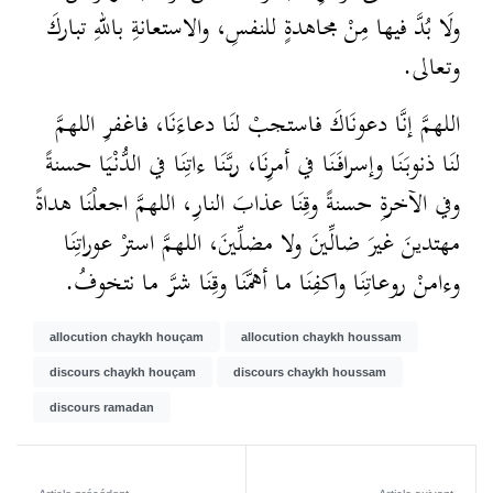
ولَا بُدَّ فيها مِنْ مجاهدةٍ للنفسِ، والاستعانةِ باللهِ تباركَ
وتعالى.
اللهمَّ إنَّا دعونَاكَ فاستجبْ لنَا دعاءَنَا، فاغفرِ اللهمَّ
لنَا ذنوبَنَا وإسرافَنَا في أمرِنَا، ربَّنَا ءاتِنَا في الدُّنْيَا حسنةً
وفي الآخرةِ حسنةً وقِنَا عذابَ النارِ، اللهمَّ اجعلْنَا هداةً
مهتدينَ غيرَ ضالِّينَ ولا مضلِّينَ، اللهمَّ استرْ عوراتِنَا
وءامنْ روعاتِنَا واكفِنَا ما أهمَّنَا وقِنَا شرَّ ما نتخوفُ.
allocution chaykh houçam
allocution chaykh houssam
discours chaykh houçam
discours chaykh houssam
discours ramadan