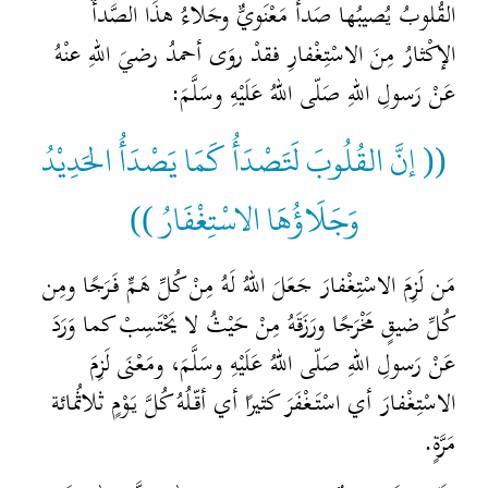
القُلوبُ يُصيبُها صَدأٌ مَعْنَويٌّ وجَلاءُ هذَا الصَّدأُ
الإكْثارُ مِنَ الاسْتِغْفارِ فقدْ روَى أحمدُ رضيَ اللهِ عنْهُ
عَنْ رَسولِ اللهِ صَلّى اللهُ عَلَيْهِ وسَلَّمَ:
(( إنَّ القُلُوبَ لَتَصْدَأُ كَمَا يَصْدَأُ الحَدِيْدُ
وَجَلَاؤُهَا الاسْتِغْفَارُ ))
مَن لَزِمَ الاسْتِغْفارَ جَعَلَ اللهُ لَهُ مِنْ كُلِّ هَمٍّ فَرَجًا ومِن
كُلِّ ضيقٍ مَخْرَجًا ورَزَقَهُ مِنْ حَيْثُ لا يَحْتَسِبْ كما وَرَدَ
عَنْ رَسولِ اللهِ صَلّى اللهُ عَلَيْهِ وسَلَّمَ، ومَعْنَى لَزِمَ
الاسْتِغْفارَ أي اسْتَغْفَرَ كَثيرًا أي أقّلُهُ كُلَّ يَوْمٍ ثلاثُمائة
.
مَرَّةٍ