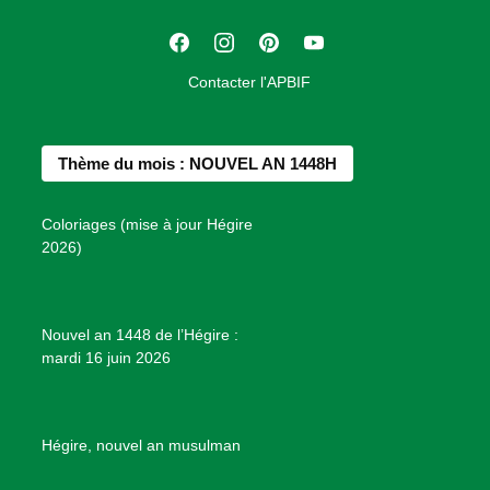
t
F
I
P
Y
i
a
n
i
o
o
Contacter l'APBIF
c
s
n
u
n
e
t
t
T
d
b
a
e
u
e
Thème du mois : NOUVEL AN 1448H
o
g
r
b
s
o
r
e
e
P
Coloriages (mise à jour Hégire
k
a
s
r
2026)
m
t
o
j
e
Nouvel an 1448 de l’Hégire :
t
mardi 16 juin 2026
s
d
e
B
Hégire, nouvel an musulman
i