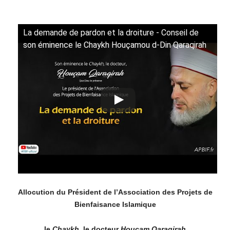
La demande de pardon et la droiture - Conseil de
son éminence le Chaykh Houçamou d-Din Qaraqirah
Allocution du Président de l’Association des Projets de
Bienfaisance Islamique
le
Chaykh
, le docteur
H
ouç
a
m
Q
ar
aqi
rah