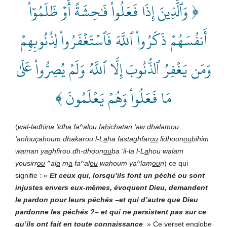
وَٱلَّذِينَ إِذَا فَعَلُواْ فَٰحِشَةً أَوۡ ظَلَمُوٓاْ
﴿
أَنفُسَهُمۡ ذَكَرُواْ ٱللَّهَ فَٱسۡتَغۡفَرُواْ لِذُنُوبِهِمۡ
وَمَن يَغۡفِرُ ٱلذُّنُوبَ إِلَّا ٱللَّهُ وَلَمۡ يُصِرُّواْ عَلَىٰ
مَا فَعَلُواْ وَهُمۡ يَعۡلَمُونَ ﴾
(
wal-ladh
i
na ‘idh
a
fa^al
ou
f
ah
ichatan ‘aw
dh
alam
ou
‘anfouçahoum dhakarou l-L
a
ha fastaghfar
ou
lidhoun
ou
bihim
waman yaghfirou dh-dhoun
ou
ba ‘il-la l-L
a
hou walam
yousirr
ou
^al
a
m
a
fa^al
ou
wahoum ya^lam
ou
n
) ce qui
signifie : «
Et ceux qui, lorsqu’ils font un péché ou sont
injustes envers eux-mêmes, évoquent Dieu, demandent
le pardon pour leurs péchés –et qui d’autre que Dieu
pardonne les péchés ?– et qui ne persistent pas sur ce
qu’ils ont fait en toute connaissance
. » Ce verset englobe