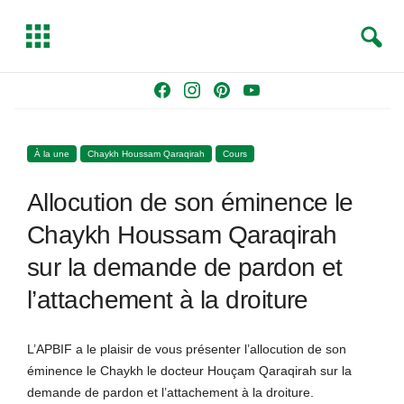
S
T
e
o
a
g
Skip
F
I
P
Y
r
g
to
a
n
i
o
c
l
content
c
s
n
u
h
e
À la une
Chaykh Houssam Qaraqirah
Cours
e
t
t
T
b
a
e
u
Allocution de son éminence le
o
g
r
b
o
r
e
e
Chaykh Houssam Qaraqirah
k
a
s
sur la demande de pardon et
m
t
l’attachement à la droiture
L’APBIF a le plaisir de vous présenter l’allocution de son
éminence le Chaykh le docteur Houçam Qaraqirah sur la
demande de pardon et l’attachement à la droiture.