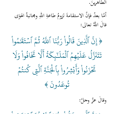
الطاهرينَ.
أمَّا بعدُ فإنَّ الاستقامةَ لزومُ طاعةِ اللهِ ومجانبةُ الهوَى
قالَ اللهُ تعالى:
﴿ إِنَّ ٱلَّذِينَ قَالُواْ رَبُّنَا ٱللَّهُ ثُمَّ ٱسۡتَقَٰمُواْ
تَتَنَزَّلُ عَلَيۡهِمُ ٱلۡمَلَـٰٓئِكَةُ أَلَّا تَخَافُواْ وَلَا
تَحۡزَنُواْ وَأَبۡشِرُواْ بِٱلۡجَنَّةِ ٱلَّتِي كُنتُمۡ
تُوعَدُونَ ﴾
وقالَ عزَّ وجلَّ: