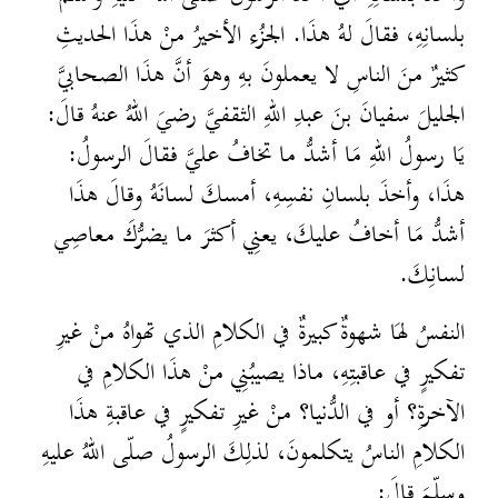
بلسانِهِ، فقالَ لهُ هذَا. الجزُء الأخيرُ منْ هذَا الحديثِ
كثيرٌ منَ الناسِ لا يعملونَ بهِ وهوَ أنَّ هذَا الصحابيَّ
الجليلَ سفيانَ بنَ عبدِ اللهِ الثقفيَّ رضيَ اللهُ عنهُ قالَ:
يَا رسولُ اللهِ مَا أشدُّ ما تخافُ عليَّ فقالَ الرسولُ:
هذَا، وأخذَ بلسانِ نفسِهِ، أمسكَ لسانَهُ وقالَ هذَا
أشدُّ مَا أخافُ عليكَ، يعنِي أكثرَ ما يضرُّكَ معاصِي
لسانِكَ.
النفسُ لهَا شهوةٌ كبيرةٌ في الكلامِ الذي تهواهُ منْ غيرِ
تفكيرٍ في عاقبتِهِ، ماذا يصيبُنِي منْ هذَا الكلامِ في
الآخرةِ؟ أو في الدُّنيا؟ منْ غيرِ تفكيرٍ في عاقبةِ هذَا
الكلامِ الناسُ يتكلمونَ، لذلِكَ الرسولُ صلّى اللهُ عليهِ
وسلّمَ قالَ: