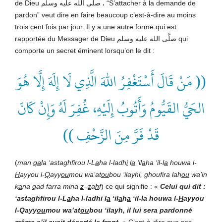
de Dieu صلَّى الله عليه وسلّم
.
“S’attacher à la demande de
pardon” veut dire en faire beaucoup c’est-à-dire au moins
trois cent fois par jour. Il y a une autre forme qui est
rapportée du Messager de Dieu صلَّى الله عليه وسلم qui
comporte un secret éminent lorsqu’on le dit :
(( مَنْ قَالَ أَسْتَغْفِرُ اللهَ الَّذِي لَا إِلَهَ إِلَّا هُوَ
الحَيُّ القَيُّومُ وَأَتُوبُ إِلَيْهِ، غُفِرَ لَهُ وَإِنْ كَانَ
قَدْ فَرَّ مِنَ الزَّحْفِ ))
(
man
qa
la ‘astaghfirou l-L
a
ha l-ladh
i
l
a
‘il
a
ha ‘il-l
a
houwa l-
H
ayyou l-
Q
ayy
ou
mou wa’at
ou
bou ‘ilayhi, ghoufira lah
ou
wa’in
k
a
na
q
ad farra mina
z
–
z
a
h
f
) ce qui signifie : «
Celui qui dit :
‘astaghfirou l-L
a
ha l-ladhi l
a
‘il
a
h
a
‘il-la houwa l-
H
ayyou
l-Qayy
ou
mou wa’at
ou
bou ‘ilayh, il lui sera pardonné
même s’il avait déserté le front
. » C’est-à-dire que ses