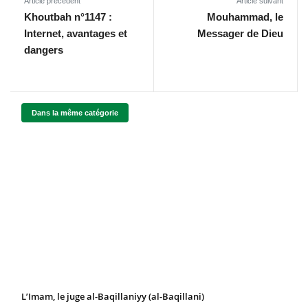
Article précédent
Article suivant
Khoutbah n°1147 :
Mouhammad, le
Internet, avantages et
Messager de Dieu
dangers
Dans la même catégorie
L’Imam, le juge al-Baqillaniyy (al-Baqillani)