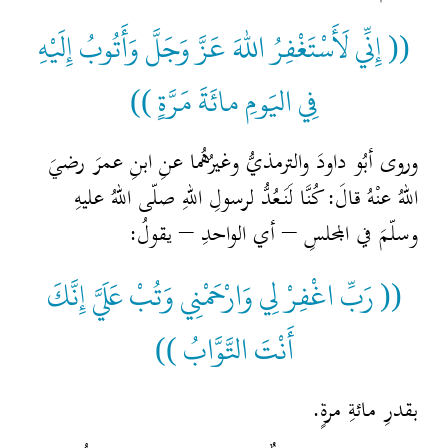
(( إِنِّي لَأَسْتَغْفِرُ اللهَ عَزَّ وَجَلَّ وَأَتُوبُ إِلَيْهِ
فِي اليَومِ مائَةَ مَرَّةٍ ))
وروى أبُو داودَ والترمذيُّ وغيرُهُما عنِ ابنِ عمرَ رضيَ
اللهُ عنْهُ قالَ: كُنَّا لَنَعُدُّ لرسولِ اللهِ صلّى اللهُ عليهِ
وسلّمَ في المجلسِ – أي الواحدِ – يقولُ:
(( رَبِّ اغْفِرْ لِي وَارْحَمْنِي وَتُبْ عَلَيَّ إِنَّكَ
أَنْتَ التَّوَّابُ ))
بقدرِ مائةِ مرةٍ.