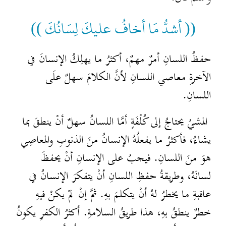
(( أشدُّ مَا أخافُ عليكَ لِسَانُكَ ))
حفظُ اللسانِ أمرٌ مهمٌ، أكثرُ ما يهلِكُ الإنسانَ في
الآخرةِ معاصي اللسانِ لأنَّ الكلامَ سهلٌ علَى
اللسانِ.
المشيُ يحتاجُ إلى كُلْفَةٍ أمَّا اللسانُ سهلٌ أنْ ينطقَ بما
يشاءُ، فأكثرُ ما يفعلُهُ الإنسانُ منَ الذنوبِ والمعاصِي
هوَ منَ اللسانِ. فيجبُ على الإنسانِ أنْ يحفظَ
لسانَهُ، وطريقةُ حفظِ اللسانِ أنْ يتفكرَ الإنسانُ في
عاقبةِ ما يخطرُ لهُ أنْ يتكلمَ بهِ. ثمَّ إنْ لمْ يكنْ فيهِ
خطرٌ ينطقُ بهِ، هذا طريقُ السلامةِ. أكثرُ الكفرِ يكونُ