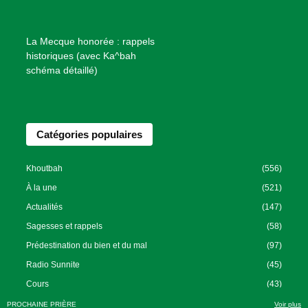
e
n
f
La Mecque honorée : rappels
a
historiques (avec Ka^bah
i
schéma détaillé)
s
a
n
Catégories populaires
c
e
I
Khoutbah
(556)
s
À la une
(521)
l
Actualités
(147)
a
Sagesses et rappels
(58)
m
Prédestination du bien et du mal
(97)
i
Radio Sunnite
(45)
q
u
Cours
(43)
e
PROCHAINE PRIÈRE
Voir plus