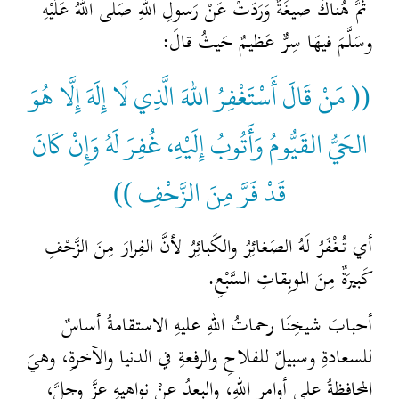
ثَمَّ هُناكَ صيغَةٌ وَرَدَتْ عَنْ رَسولِ اللهِ صَلَّى اللهُ عَلَيْهِ
وسَلَّمَ فيهَا سِرٌّ عَظيمٌ حَيثُ قالَ:
(( مَنْ قَالَ أَسْتَغْفِرُ اللهَ الَّذِي لَا إِلَهَ إِلَّا هُوَ
الحَيُّ القَيُّومُ وَأَتُوبُ إِلَيْهِ، غُفِرَ لَهُ وَإِنْ كَانَ
قَدْ فَرَّ مِنَ الزَّحْفِ ))
أي تُغْفَرُ لَهُ الصَغائِرُ والكَبائِرُ لأنَّ الفِرارَ مِنَ الزَّحْفِ
كَبيرَةٌ مِنَ الموبِقاتِ السَّبْعِ.
أحبابَ شيخِنَا رحماتُ اللهِ عليهِ الاستقامةُ أساسٌ
للسعادةِ وسبيلٌ للفلاحِ والرفعةِ في الدنيا والآخرةِ، وهيَ
المحافظةُ على أوامرِ اللهِ، والبعدُ عنْ نواهيهِ عزَّ وجلَّ،