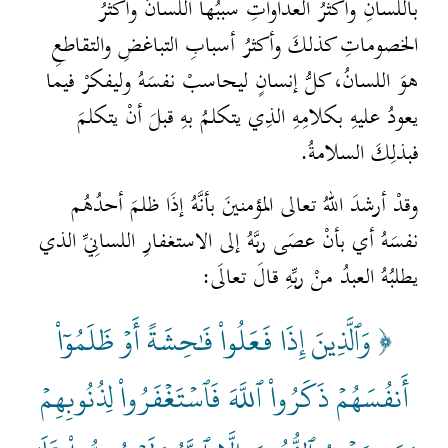
باللسانِ وأكثرُ العداواتِ سببُها اللسانُ وأكثرُ
الخصوماتِ كذلكَ وأكثرُ أسبابِ التباغضِ والتقاطعِ
هوَ اللسانُ، كلُّ إنسانٍ ليحاسبْ نفسَهُ وليفكرْ فيما
يعودُ عليهِ بكلامِهِ الذِي يتكلمُ بهِ قبلَ أنْ يتكلمَ
فبذلِكَ السلامةُ.
وقدْ أرشدَ اللهُ تعالى المؤمنينَ بأنَّهُ إذَا ظلمَ أحدُهُم
نفسَهُ أي بأنْ عصَى ربَّهُ إلى الاستغفارِ اللسانِيِّ الذي
يطلبُهُ العبدُ منْ ربِّهِ قالَ تعالَى:
﴿ وَٱلَّذِينَ إِذَا فَعَلُواْ فَٰحِشَةً أَوۡ ظَلَمُوٓاْ
أَنفُسَهُمۡ ذَكَرُواْ ٱللَّهَ فَٱسۡتَغۡفَرُواْ لِذُنُوبِهِمۡ