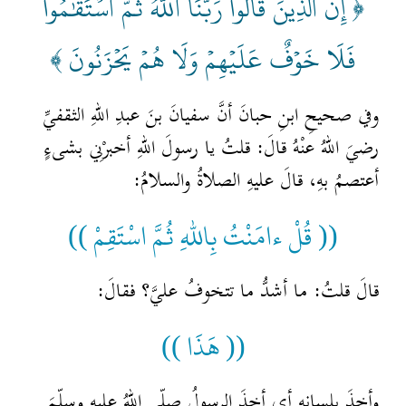
﴿ إِنَّ ٱلَّذِينَ قَالُواْ رَبُّنَا ٱللَّهُ ثُمَّ ٱسۡتَقَٰمُواْ
فَلَا خَوۡفٌ عَلَيۡهِمۡ وَلَا هُمۡ يَحۡزَنُونَ ﴾
وفي صحيحِ ابنِ حبانَ أنَّ سفيانَ بنَ عبدِ اللهِ الثقفيِّ
رضيَ اللهُ عنْهُ قالَ: قلتُ يا رسولَ اللهِ أخبرْنِي بشىءٍ
أعتصمُ بهِ، قالَ عليهِ الصلاةُ والسلامُ:
(( قُلْ ءامَنْتُ بِاللهِ ثُمَّ اسْتَقِمْ ))
قالَ قلتُ: ما أشدُّ ما تتخوفُ عليَّ؟ فقالَ:
(( هَذَا ))
وأخذَ بلسانِهِ أي أخذَ الرسولُ صلّى اللهُ عليهِ وسلّمَ