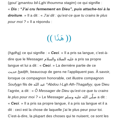
(
q
oul ‘
a
mantou bil-L
a
hi thoumma sta
q
im
) ce qui signifie :
«
Dis : “J’ai cru fermement en Dieu”, puis attache-toi à la
droiture
. » Il a dit : «
J’ai dit : qu’est-ce que tu crains le plus
pour moi ?
» Il a répondu :
(( هَذَا ))
(
h
a
dh
a
) ce qui signifie : «
Ceci
. » Il a pris sa langue, c’est-à-
dire que le Messager عليه الصلاة والسلام a pris sa propre
langue et lui a dit : «
Ceci
. » La dernière partie de ce
حديث
h
ad
i
th
, beaucoup de gens ne l’appliquent pas. À savoir,
lorsque ce compagnon honorable, cet illustre compagnon
Soufy
a
n
fils de عبد الله
^Abdou l-L
a
h
Ath-Tha
q
afiyy
, que Dieu
l’agrée, a dit : «
Ô Messager de Dieu qu’est-ce que tu crains
le plus pour moi ?
» Le Messager صلَّى الله عليه وسلم a dit :
«
Ceci
. » Il a pris sa propre langue, il a pris sa langue et il a
dit : ceci est la chose de laquelle j’ai le plus peur pour toi.
C’est-à-dire, la plupart des choses qui te nuisent, ce sont les