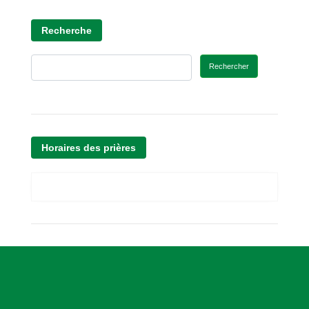
Recherche
Rechercher
Horaires des prières
A
s
s