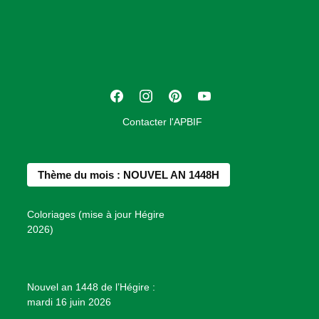
o
c
i
a
t
F
I
P
Y
i
a
n
i
o
o
Contacter l'APBIF
c
s
n
u
n
e
t
t
T
d
b
a
e
u
e
Thème du mois : NOUVEL AN 1448H
o
g
r
b
s
o
r
e
e
P
Coloriages (mise à jour Hégire
k
a
s
r
2026)
m
t
o
j
e
Nouvel an 1448 de l’Hégire :
t
mardi 16 juin 2026
s