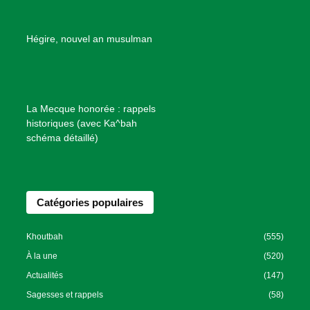
d
e
B
Hégire, nouvel an musulman
i
e
n
f
La Mecque honorée : rappels
a
historiques (avec Ka^bah
i
schéma détaillé)
s
a
n
Catégories populaires
c
e
I
Khoutbah
(555)
s
À la une
(520)
l
Actualités
(147)
a
Sagesses et rappels
(58)
m