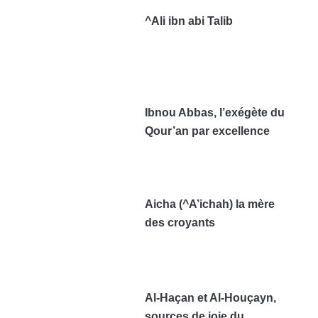
^Ali ibn abi Talib
Ibnou Abbas, l’exégète du
Qour’an par excellence
Aicha (^A’ichah) la mère
des croyants
Al-Haçan et Al-Houçayn,
sources de joie du