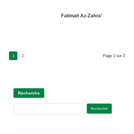
Fatimah Az-Zahra’
Current Page
1
Page
2
Page
1
sur
2
Recherche
Rechercher