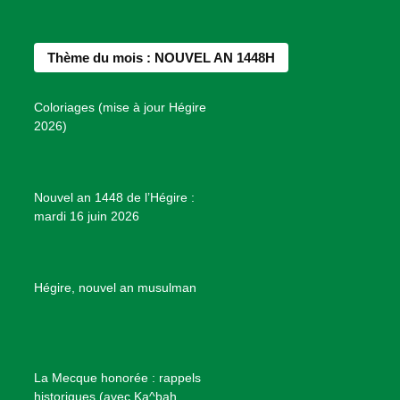
c
s
n
u
n
e
t
t
T
d
b
a
e
u
e
Thème du mois : NOUVEL AN 1448H
o
g
r
b
s
o
r
e
e
P
Coloriages (mise à jour Hégire
k
a
s
r
2026)
m
t
o
j
e
Nouvel an 1448 de l’Hégire :
t
mardi 16 juin 2026
s
d
e
B
Hégire, nouvel an musulman
i
e
n
f
La Mecque honorée : rappels
a
historiques (avec Ka^bah