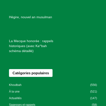
d
e
B
Hégire, nouvel an musulman
i
e
n
f
La Mecque honorée : rappels
a
historiques (avec Ka^bah
i
schéma détaillé)
s
a
n
Catégories populaires
c
e
I
Khoutbah
(556)
s
À la une
(521)
l
Actualités
(147)
a
Sagesses et rappels
(58)