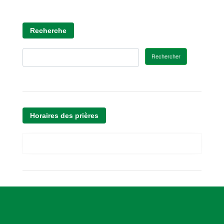
Recherche
Rechercher
Horaires des prières
A
s