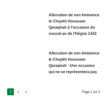
Allocution de son éminence
le Chaykh Houssam
Qaraqirah à l’occasion du
nouvel an de l’Hégire 1443
Allocution de son éminence
le Chaykh Houssam
Qaraqirah : Une occasion
qui ne se représentera pas
Current Page
1
Page
2
Page
3
Page
1
sur
3