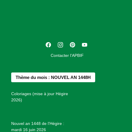
s
o
c
i
a
t
F
I
P
Y
i
a
n
i
o
o
Contacter l'APBIF
c
s
n
u
n
e
t
t
T
d
b
a
e
u
e
Thème du mois : NOUVEL AN 1448H
o
g
r
b
s
o
r
e
e
P
Coloriages (mise à jour Hégire
k
a
s
r
2026)
m
t
o
j
e
Nouvel an 1448 de l’Hégire :
t
mardi 16 juin 2026
s