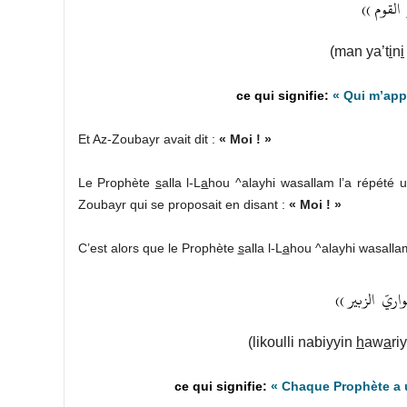
القوم
))
(man ya’t
i
n
i
« Qui m’app
Et Az-Zoubayr avait dit :
« Moi ! »
Le Prophète
s
alla l-L
a
hou ^alayhi wasallam l’a répété u
Zoubayr qui se proposait en disant :
« Moi ! »
C’est alors que le Prophète
s
alla l-L
a
hou ^alayhi wasallam
اريّ
الزبير
))
(likoulli nabiyyin
h
aw
a
ri
« Chaque Prophète a u