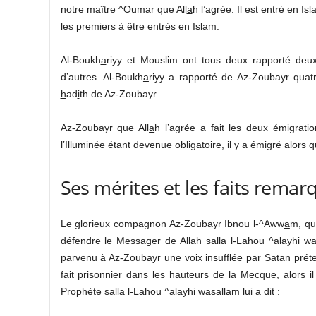
notre maître ^Oumar que All
a
h l’agrée. Il est entré en Is
les premiers à être entrés en Islam.
Al-Boukh
a
riyy et Mouslim ont tous deux rapporté de
d’autres. Al-Boukh
a
riyy a rapporté de Az-Zoubayr quat
h
ad
i
th de Az-Zoubayr.
Az-Zoubayr que All
a
h l’agrée a fait les deux émigratio
l’Illuminée étant devenue obligatoire, il y a émigré alors qu
Ses mérites et les faits remar
Le glorieux compagnon Az-Zoubayr Ibnou l-^Aww
a
m, qu
défendre le Messager de All
a
h
s
alla l-L
a
hou ^alayhi was
parvenu à Az-Zoubayr une voix insufflée par Satan pré
fait prisonnier dans les hauteurs de la Mecque, alors i
Prophète
s
alla l-L
a
hou ^alayhi wasallam lui a dit :