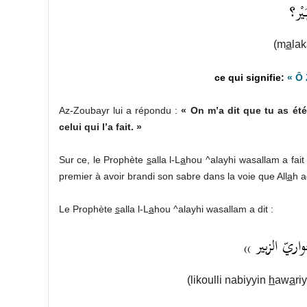
َيْر؟
(
m
a
lak
«
Ô
Az-Zoubayr lui a répondu :
« On m’a dit que tu as été
celui qui l’a fait. »
Sur ce, le Prophète
s
alla l-L
a
hou ^alayhi wasallam a fait
premier à avoir brandi son sabre dans la voie que All
a
h a
Le Prophète
s
alla l-L
a
hou ^alayhi wasallam a dit :
ريّ الزبير
))
(likoulli nabiyyin
h
aw
a
ri