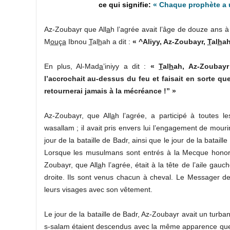
« Chaque prophète a u
Az-Zoubayr que All
a
h l’agrée avait l’âge de douze ans 
M
ou
ç
a
Ibnou
T
al
h
ah a dit :
« ^Aliyy, Az-Zoubayr,
T
al
h
ah
En plus, Al-Mad
a
’iniyy a dit :
«
T
al
h
ah, Az-Zoubayr
l’accrochait au-dessus du feu et faisait en sorte que
retournerai jamais à la mécréance !” »
Az-Zoubayr, que All
a
h l’agrée, a participé à toutes 
wasallam ; il avait pris envers lui l’engagement de mouri
jour de la bataille de Badr, ainsi que le jour de la bataill
Lorsque les musulmans sont entrés à la Mecque honoré
Zoubayr, que All
a
h l’agrée, était à la tête de l’aile gauc
droite. Ils sont venus chacun à cheval. Le Messager de
leurs visages avec son vêtement.
Le jour de la bataille de Badr, Az-Zoubayr avait un turba
s-salam étaient descendus avec la même apparence qu