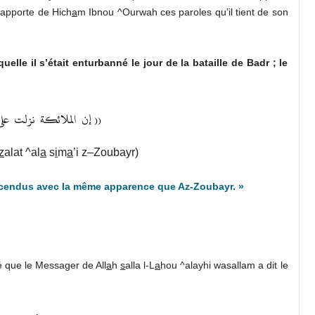
rapporte de Hich
a
m Ibnou ^Ourwah ces paroles qu’il tient de son
elle il s’était enturbanné le jour de la bataille de Badr ; le
إن
الملائكة
نزلت
على
((
z
alat ^al
a
s
i
m
a
’i
z
–
Z
oubayr)
scendus avec la même apparence que Az-Zoubayr. »
té que le Messager de All
a
h
s
alla l-L
a
hou ^alayhi wasallam a dit le