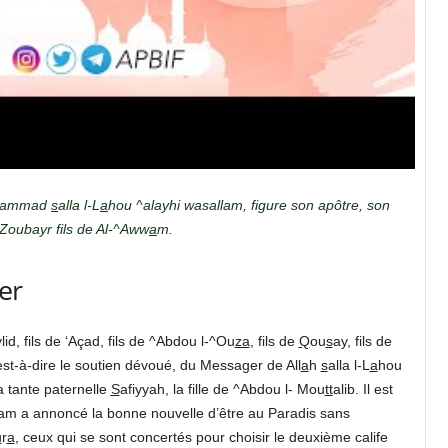
ammad
s
alla l-L
a
hou ^alayhi wasallam, figure son apôtre, son
Zoubayr fils de Al-^Aww
a
m.
er
id, fils de ‘Açad, fils de ^Abdou l-^Ou
za
, fils de
Q
ou
s
ay, fils de
c’est-à-dire le soutien dévoué, du Messager de All
a
h
s
alla l-L
a
hou
a tante paternelle
S
afiyyah, la fille de ^Abdou l- Mou
tt
alib. Il est
lam a annoncé la bonne nouvelle d’être au Paradis sans
u
r
a
, ceux qui se sont concertés pour choisir le deuxième calife