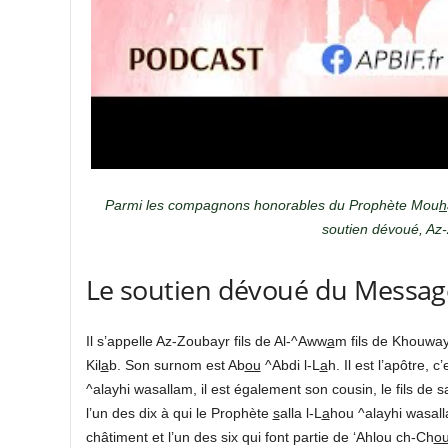
Parmi les compagnons honorables du Prophète Mou
h
soutien dévoué, Az-
Le soutien dévoué du Messag
Il s’appelle Az-Zoubayr fils de Al-^Aww
a
m fils de Khouwayl
Kil
a
b. Son surnom est Ab
ou
^Abdi l-L
a
h. Il est l’apôtre, 
^alayhi wasallam, il est également son cousin, le fils de s
l’un des dix à qui le Prophète
s
alla l-L
a
hou ^alayhi wasal
châtiment et l’un des six qui font partie de ‘Ahlou ch-Ch
o