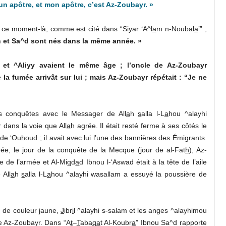
n apôtre, et mon apôtre, c’est Az-Zoubayr. »
à ce moment-là, comme est cité dans “Siyar ‘A^l
a
m n-Noubal
a
’” ;
 et Sa^d sont nés dans la même année. »
 et ^Aliyy avaient le même âge ; l’oncle de Az-Zoubayr
 la fumée arrivât sur lui ; mais Az-Zoubayr répétait : “Je ne
les conquêtes avec le Messager de All
a
h
s
alla l-L
a
hou ^alayhi
r dans la voie que All
a
h agrée. Il était resté ferme à ses côtés le
e de ‘Ou
h
oud ; il avait avec lui l’une des bannières des Émigrants.
e, le jour de la conquête de la Mecque (jour de al-Fat
h
), Az-
he de l’armée et Al-Mi
q
d
a
d Ibnou l-‘Aswad était à la tête de l’aile
 All
a
h
s
alla l-L
a
hou ^alayhi wasallam a essuyé la poussière de
n de couleur jaune,
J
ibr
i
l ^alayhi s-salam et les anges ^alayhimou
e Az-Zoubayr. Dans “A
t
–
T
aba
qa
t Al-Koubr
a
” Ibnou Sa^d rapporte