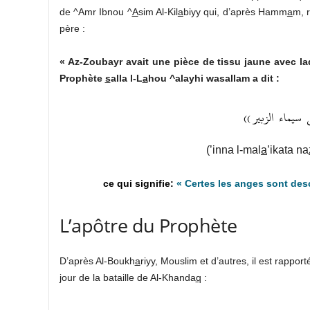
de ^Amr Ibnou ^
A
sim Al-Kil
a
biyy qui, d’après Hamm
a
m, 
père :
« Az-Zoubayr avait une pièce de tissu jaune avec laqu
Prophète
s
alla l-L
a
hou ^alayhi wasallam a dit :
سيماء
الزبير
))
(’
inna l-mal
a
’ikata na
« Certes les anges sont de
L’apôtre du Prophète
D’après Al-Boukh
a
riyy, Mouslim et d’autres, il est rappor
jour de la bataille de Al-Khanda
q
: