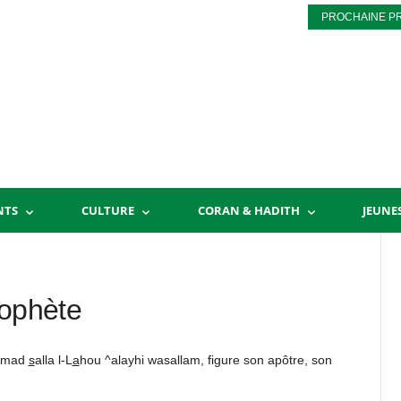
PROCHAINE P
NTS
CULTURE
CORAN & HADITH
JEUNE
rophète
mmad
s
alla l-L
a
hou ^alayhi wasallam, figure son apôtre, son