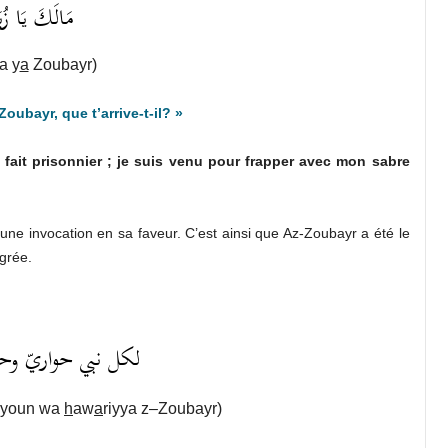
مَالَكَ يَا زُب
a y
a
Z
oubayr
)
Z
oubayr, que t’arrive-t-il? »
 fait prisonnier ; je suis venu pour frapper avec mon sabre
 une invocation en sa faveur. C’est ainsi que Az-Zoubayr a été le
grée.
لكل نبي حواريّ وحوا
yyoun wa
h
aw
a
riyya
z
–
Z
oubayr)