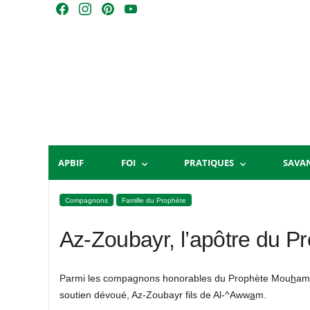
Skip
F
I
P
Y
to
a
n
i
o
content
c
s
n
u
e
t
t
T
b
a
e
u
o
g
r
b
o
r
e
e
k
a
s
m
t
APBIF
FOI
PRATIQUES
SAVA
Compagnons
Famille du Prophète
Az-Zoubayr, l’apôtre du P
Parmi les compagnons honorables du Prophète Mou
h
a
soutien dévoué, Az-Zoubayr fils de Al-^Aww
a
m.