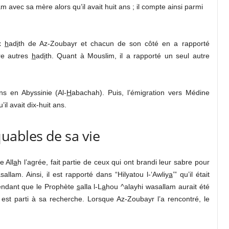
lam avec sa mère alors qu’il avait huit ans ; il compte ainsi parmi
ux
h
ad
i
th de Az-Zoubayr et chacun de son côté en a rapporté
re autres
h
ad
i
th. Quant à Mouslim, il a rapporté un seul autre
ns en Abyssinie (Al-
H
abachah). Puis, l’émigration vers Médine
’il avait dix-huit ans.
quables de sa vie
e All
a
h l’agrée, fait partie de ceux qui ont brandi leur sabre pour
allam. Ainsi, il est rapporté dans “Hilyatou l-‘Awliy
a
’” qu’il était
tendant que le Prophète
s
alla l-L
a
hou ^alayhi wasallam aurait été
l est parti à sa recherche. Lorsque Az-Zoubayr l’a rencontré, le