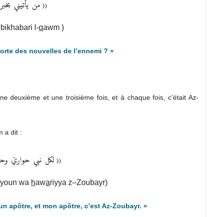
من
يأتيني
بخبر
((
bikhabari l-
q
awm )
orte des nouvelles de l’ennemi ? »
ne deuxième et une troisième fois, et à chaque fois, c’était Az-
 a dit :
لكل
نبي
حواريّ
وحو
((
yyoun wa
h
aw
a
riyya
z
–
Z
oubayr)
n apôtre, et mon apôtre, c’est Az-Zoubayr. »