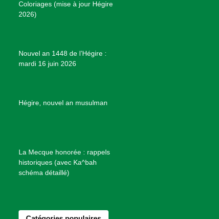
Coloriages (mise à jour Hégire
k
a
s
r
2026)
m
t
o
j
e
Nouvel an 1448 de l’Hégire :
t
mardi 16 juin 2026
s
d
e
B
Hégire, nouvel an musulman
i
e
n
f
La Mecque honorée : rappels
a
historiques (avec Ka^bah
i
schéma détaillé)
s
a
n
Catégories populaires