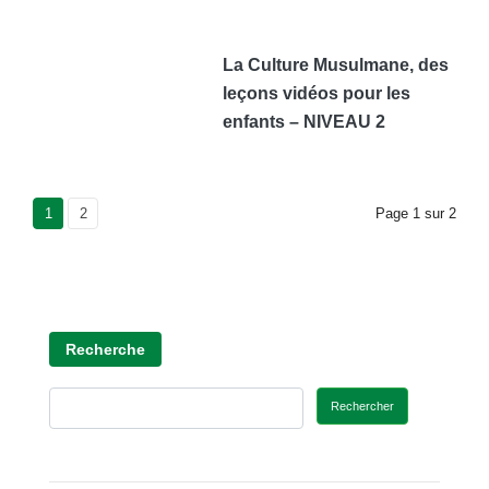
La Culture Musulmane, des
leçons vidéos pour les
enfants – NIVEAU 2
Current Page
1
Page
2
Page
1
sur
2
Recherche
Rechercher