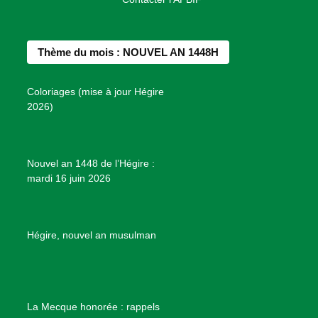
c
s
n
u
n
e
t
t
T
d
b
a
e
u
e
Thème du mois : NOUVEL AN 1448H
o
g
r
b
s
o
r
e
e
P
Coloriages (mise à jour Hégire
k
a
s
r
2026)
m
t
o
j
e
Nouvel an 1448 de l’Hégire :
t
mardi 16 juin 2026
s
d
e
B
Hégire, nouvel an musulman
i
e
n
f
La Mecque honorée : rappels