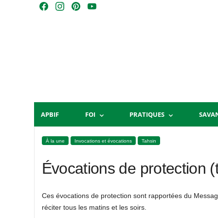
Skip
F
I
P
Y
to
a
n
i
o
content
c
s
n
u
e
t
t
T
b
a
e
u
o
g
r
b
o
r
e
e
k
a
s
m
t
APBIF
FOI
PRATIQUES
SAVA
À la une
Invocations et évocations
Tahsin
Évocations de protection (
Ces évocations de protection sont rapportées du Message
réciter tous les matins et les soirs.