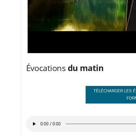
Évocations
du matin
TÉLÉCHARGER LES É
FOR