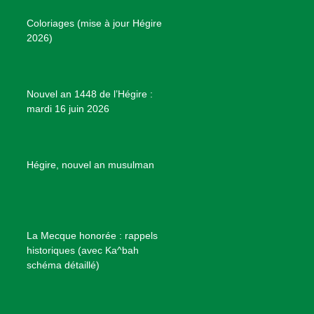
o
r
e
e
P
Coloriages (mise à jour Hégire
k
a
s
r
2026)
m
t
o
j
e
Nouvel an 1448 de l’Hégire :
t
mardi 16 juin 2026
s
d
e
B
Hégire, nouvel an musulman
i
e
n
f
La Mecque honorée : rappels
a
historiques (avec Ka^bah
i
schéma détaillé)
s
a