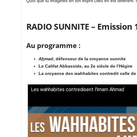
Quoi que tu imagines en ton esprit Dieu en est différent
RADIO SUNNITE – Emission 1
Au programme :
A
h
mad
, défenseur de la croyance sunnite
Le Califat Abbasside, au 2e siècle de l’Hégire
La croyance des wahhabites contredit celle de
Les wahhabites contredisent l'imam Ahmad