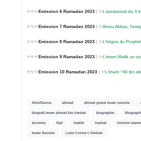
✨✨✨
Emission 6 Ramadan 2023 :
✨
L’assassinat du 3 è
✨✨✨
Emission 7 Ramadan 2023 :
✨
Ibnou Abbas, l’exé
✨✨✨
Emission 8 Ramadan 2023 :
✨
L’hégire du Prophèt
✨✨✨
Emission 9 Ramadan 2023 :
✨
L’imam Malik un sa
✨✨✨
Emission 10 Ramadan 2023 :
✨
L’imam ^Ali ibn abi
AhlulSunna
ahmad
ahmad grand imam sunnite
biografi imam ahmad bin hanbal
biographie
Biograph
doctrine
fiqh
hadith
hanbal
histoire islam
Imam Sunnite
Lutte Contre L'hérésie