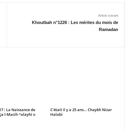
Article suivant
Khoutbah n°1226 : Les mérites du mois de
Ramadan
7 : La Naissance de
C’était il y a 25 ans… Chaykh Nizar
ça l-Macih ^alayhi s-
Halabi