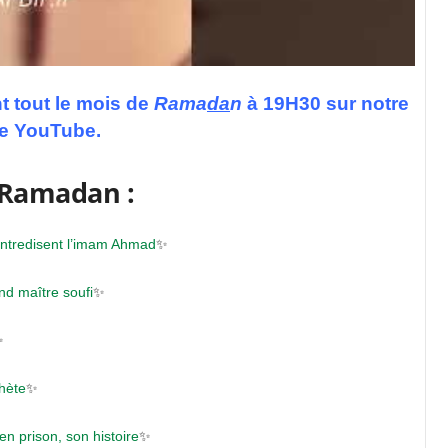
 tout le mois de
Rama
da
n
à 19H30
sur notre
e YouTube.
s Ramadan :
ntredisent l’imam Ahmad
✨
nd maître soufi
✨
✨
hète
✨
n prison, son histoire
✨