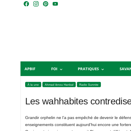
Skip
F
I
P
Y
to
a
n
i
o
content
c
s
n
u
e
t
t
T
b
a
e
u
o
g
r
b
o
r
e
e
k
a
s
m
t
APBIF
FOI
PRATIQUES
SAVA
À la une
Ahmad ibnou Hanbal
Radio Sunnite
Les wahhabites contredis
Grandir orphelin ne l’a pas empêché de devenir le défens
enseignements constituent aujourd’hui encore une fortere