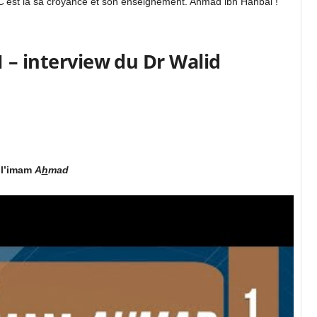
. C’est là sa croyance et son enseignement. Ahmad ibn Hanbal !
 – interview du Dr Walid
 l’imam
A
h
mad