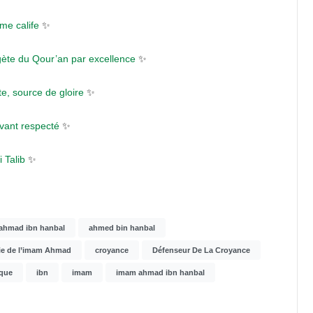
me calife
✨
gète du Qour’an par excellence
✨
e, source de gloire
✨
vant respecté
✨
 Talib
✨
ahmad ibn hanbal
ahmed bin hanbal
ie de l’imam Ahmad
croyance
Défenseur De La Croyance
ique
ibn
imam
imam ahmad ibn hanbal