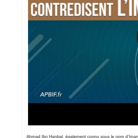
Ahmad Ibn Hanbal, également connu sous le nom d’Imam A