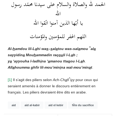
الحمد لله والصلاة والسلام على سيدنا محمّد رسول
الله
يا أيّها الذين آمنوا اتّقوا الله
اللهم اغفر للمؤمنين والمؤمنات
^
Al-
h
amdou lil-L
a
hi wa
s
–
s
al
a
tou was-sal
a
mou
al
a
sayyidin
a
Mou
h
ammadin raç
ou
li l-L
a
h ;
y
a
‘ayyouha l-ladh
i
na ‘
a
manou tta
q
ou l-L
a
h
.
All
a
houmma ghfir lil-mou’min
i
na wal-mou’min
a
t
.
^
[1]
Il s’agit des piliers selon
Ach-Ch
a
fi
iyy
pour ceux qui
seraient amenés à donner le discours entièrement en
français. Les piliers devraient être dits en arabe.
aid
aïd al-kabir
aid el kebir
fête du sacrifice