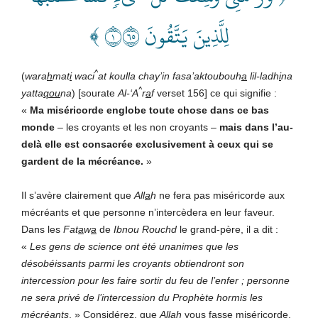
لِلَّذِينَ يَتَّقُونَ ١٥٦ ﴾
^
(
wara
h
mat
i
waci
at koulla chay’in fasa’aktoubouh
a
lil-ladh
i
na
^
yatta
qou
na
) [sourate
Al-
‘
A
r
a
f
verset 156] ce qui signifie :
«
Ma miséricorde englobe toute chose dans ce bas
monde
– les croyants et les non croyants –
mais dans l’au-
delà
elle est consacrée exclusivement à ceux qui se
gardent de la mécréance.
»
Il s’avère clairement que
All
a
h
ne fera pas miséricorde aux
mécréants et que personne n’intercèdera en leur faveur.
Dans les
Fat
a
w
a
de
Ibnou Rouchd
le grand-père, il a dit :
«
Les gens de science ont été unanimes que les
désobéissants parmi les croyants obtiendront son
intercession pour les faire sortir du feu de l’enfer ; personne
ne sera privé de l’intercession du Prophète hormis les
mécréants
. » Considérez, que
All
a
h
vous fasse miséricorde,