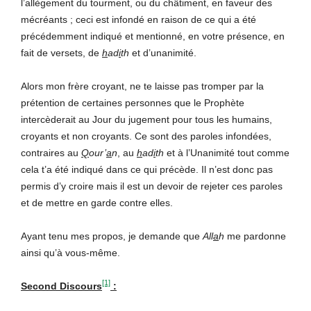
l’allègement du tourment, ou du châtiment, en faveur des
mécréants ; ceci est infondé en raison de ce qui a été
précédemment indiqué et mentionné, en votre présence, en
fait de versets, de
h
ad
i
th
et d’unanimité.
Alors mon frère croyant, ne te laisse pas tromper par la
prétention de certaines personnes que le Prophète
intercèderait au Jour du jugement pour tous les humains,
croyants et non croyants. Ce sont des paroles infondées,
contraires au
Q
our’
a
n
, au
h
ad
i
th
et à l’Unanimité tout comme
cela t’a été indiqué dans ce qui précède. Il n’est donc pas
permis d’y croire mais il est un devoir de rejeter ces paroles
et de mettre en garde contre elles.
Ayant tenu mes propos, je demande que
All
a
h
me pardonne
ainsi qu’à vous-même.
[1]
Second Discours
: