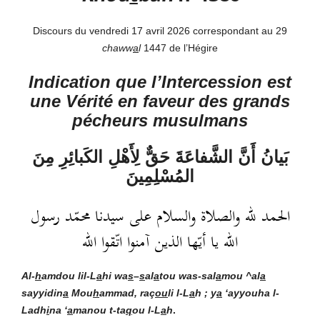
Discours du vendredi 17 avril 2026 correspondant au 29
chaww
a
l
1447 de l’Hégire
Indication que l’Intercession est
une Vérité en faveur des grands
pécheurs musulmans
بَيانُ أَنَّ الشَّفاعَةَ حَقٌّ لِأَهْلِ الكَبائِرِ مِنَ
المُسْلِمِينَ
الحمد لله والصلاة والسلام على سيدنا محمّد رسول
الله يا أيّها الذين آمنوا اتّقوا الله
Al-
h
amdou lil-L
a
hi
wa
s
–
s
al
a
tou was-sal
a
mou ^al
a
sayyidin
a
Mou
h
ammad, raç
ou
li l-L
a
h ; y
a
‘ayyouha l-
Ladh
i
na ‘
a
manou t-ta
q
ou l-L
a
h
.