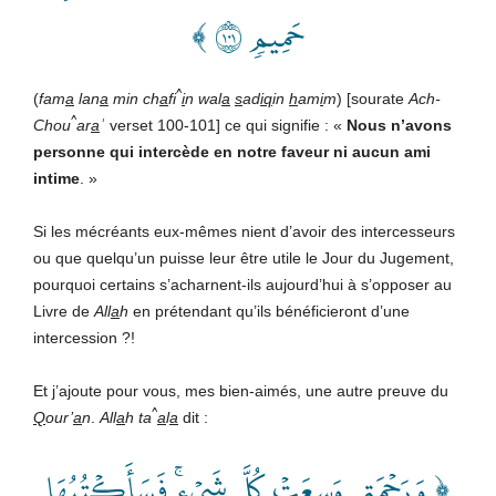
حَمِيمٖ ١٠١ ﴾
^
(
fam
a
lan
a
min ch
a
fi
i
n
wal
a
s
ad
iq
in
h
am
i
m
) [sourate
Ach-
^
Chou
ar
a
ʾ
verset 100-101] ce qui signifie : «
Nous n’avons
personne qui intercède en notre faveur ni aucun ami
intime
. »
Si les mécréants eux-mêmes nient d’avoir des intercesseurs
ou que quelqu’un puisse leur être utile le Jour du Jugement,
pourquoi certains s’acharnent-ils aujourd’hui à s’opposer au
Livre de
All
a
h
en prétendant qu’ils bénéficieront d’une
intercession ?!
Et j’ajoute pour vous, mes bien-aimés, une autre preuve du
^
Q
our’
a
n
.
All
a
h ta
a
l
a
dit :
﴿ وَرَحۡمَتِي وَسِعَتۡ كُلَّ شَيۡءٖۚ فَسَأَكۡتُبُهَا