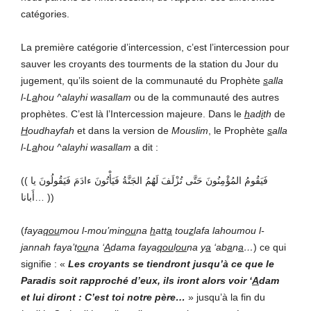
catégories.
La première catégorie d’intercession, c’est l’intercession pour
sauver les croyants des tourments de la station du Jour du
jugement, qu’ils soient de la communauté du Prophète
s
alla
l-L
a
hou ^alayhi wasallam
ou de la communauté des autres
prophètes. C’est là l’Intercession majeure. Dans le
h
ad
i
th
de
H
oudhayfah
et dans la version de
Mouslim
, le Prophète
s
alla
l-L
a
hou ^alayhi wasallam
a dit :
(( فَيَقُومُ المُؤْمِنُونَ حَتَّى تُزْلَفَ لَهُمُ الجَنَّةُ فَيَأْتُونَ ءادَمَ فَيَقُولُونَ يا
أَبانا… ))
(
faya
qou
mou l-mou’min
ou
na
h
att
a
tou
z
lafa lahoumou l-
j
annah faya’t
ou
na ‘
A
dama faya
qou
l
ou
na y
a
‘ab
a
n
a
…
) ce qui
signifie : «
Les croyants se tiendront jusqu’à ce que le
Paradis soit rapproché d’eux, ils iront alors voir ‘
A
dam
et lui diront : C’est toi notre père…
» jusqu’à la fin du