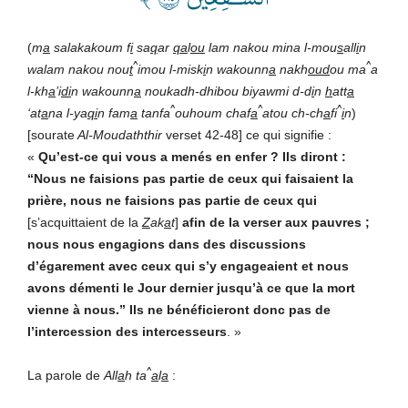
(
m
a
salakakoum f
i
sa
q
ar
qa
l
ou
lam nakou mina l-mou
s
all
i
n
^
^
walam nakou nou
t
imou l-misk
i
n
wakounn
a
nakh
oud
ou ma
a
l-kh
a
’i
di
n
wakounn
a
noukadh-dhibou biyawmi d-d
i
n
h
att
a
^
^
^
‘at
a
na l-ya
qi
n fam
a
tanfa
ouhoum chaf
a
atou ch-ch
a
fi
i
n
)
[sourate
Al-Moudaththir
verset 42-48] ce qui signifie :
«
Qu’est-ce qui vous a menés en enfer ? Ils diront :
“Nous ne faisions pas partie de ceux qui faisaient la
prière, nous ne faisions pas partie de ceux qui
[s’acquittaient de la
Z
ak
a
t
]
afin de la verser aux pauvres ;
nous nous engagions dans des discussions
d’égarement avec ceux qui s’y engageaient et nous
avons démenti le Jour dernier jusqu’à ce que la mort
vienne à nous.” Ils ne bénéficieront donc pas de
l’intercession des intercesseur
s
. »
^
La parole de
All
a
h ta
a
l
a
: