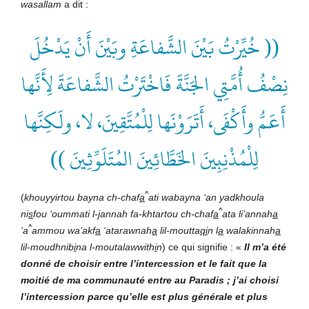
wasallam
a dit :
(( خُيِّرْتُ بَيْنَ الشَّفاعَةِ وبَيْنَ أَنْ يَدْخُلَ
نِصْفُ أُمَّتِي الجَنَّةَ فَاخْتَرْتُ الشَّفاعَةَ لِأَنَّها
أَعَمُّ وأَكْفَى، أَتَرَوْنَها لِلْمُتَّقِينَ، لا، ولَكِنَّها
لِلْمُذْنِبِينَ الخَطَّائِينَ المُتَلَوِّثِينَ ))
^
(
khouyyirtou bayna ch-chaf
a
ati wabayna ‘an yadkhoula
^
ni
s
fou ‘oummati l-
j
annah fa-khtartou ch-chaf
a
ata li’annah
a
^
‘a
ammou wa’akf
a
‘atarawnah
a
lil-moutta
qi
n l
a
walakinnah
a
lil-moudhnib
i
na l-moutalawwith
i
n
) ce qui signifie : «
Il m’a été
donné de choisir entre l’intercession et le fait que la
moitié de ma communauté entre au Paradis ; j’ai choisi
l’intercession parce qu’elle est plus générale et plus