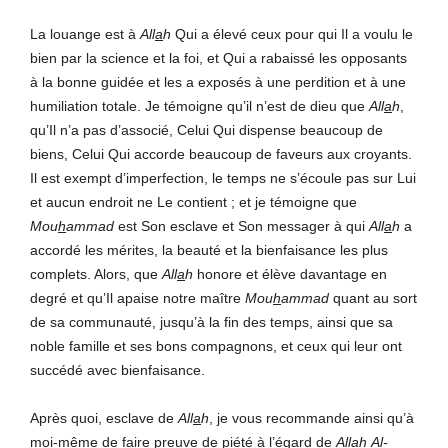
La louange est à
All
a
h
Qui a élevé ceux pour qui Il a voulu le
bien par la science et la foi, et Qui a rabaissé les opposants
à la bonne guidée et les a exposés à une perdition et à une
humiliation totale. Je témoigne qu’il n’est de dieu que
All
a
h
,
qu’Il n’a pas d’associé, Celui Qui dispense beaucoup de
biens, Celui Qui accorde beaucoup de faveurs aux croyants.
Il est exempt d’imperfection, le temps ne s’écoule pas sur Lui
et aucun endroit ne Le contient ; et je témoigne que
Mou
h
ammad
est Son esclave et Son messager à qui
All
a
h
a
accordé les mérites, la beauté et la bienfaisance les plus
complets. Alors, que
All
a
h
honore et élève davantage en
degré et qu’Il apaise notre maître
Mou
h
ammad
quant au sort
de sa communauté, jusqu’à la fin des temps, ainsi que sa
noble famille et ses bons compagnons, et ceux qui leur ont
succédé avec bienfaisance.
Après quoi, esclave de
All
a
h
, je vous recommande ainsi qu’à
moi-même de faire preuve de piété à l’égard de
All
a
h
Al-