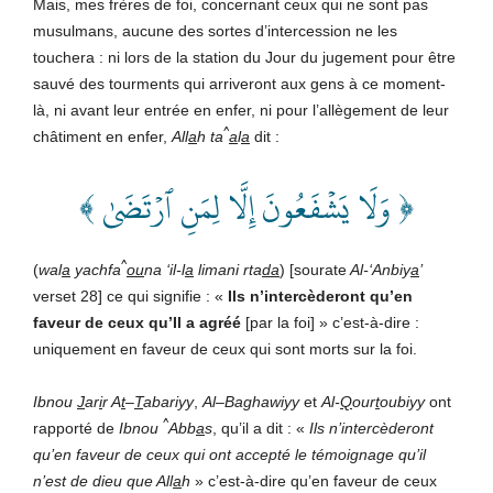
Mais, mes frères de foi, concernant ceux qui ne sont pas
musulmans, aucune des sortes d’intercession ne les
touchera : ni lors de la station du Jour du jugement pour être
sauvé des tourments qui arriveront aux gens à ce moment-
là, ni avant leur entrée en enfer, ni pour l’allègement de leur
^
châtiment en enfer,
All
a
h ta
a
l
a
dit :
﴿ وَلَا يَشۡفَعُونَ إِلَّا لِمَنِ ٱرۡتَضَىٰ ﴾
^
(
wal
a
yachfa
ou
na ‘il-l
a
limani rta
da
) [sourate
Al-‘Anbiy
a
’
verset 28] ce qui signifie : «
Ils n’intercèderont qu’en
faveur de ceux qu’Il a agréé
[par la foi] » c’est-à-dire :
uniquement en faveur de ceux qui sont morts sur la foi.
Ibnou
J
ar
i
r A
t
–
T
abariyy
,
Al
–
Baghawiyy
et
Al-
Q
our
t
oubiyy
ont
^
rapporté de
Ibnou
Abb
a
s
, qu’il a dit : «
Ils n’intercèderont
qu’en faveur de ceux qui ont accepté le témoignage qu’il
n’est de dieu que All
a
h
» c’est-à-dire qu’en faveur de ceux