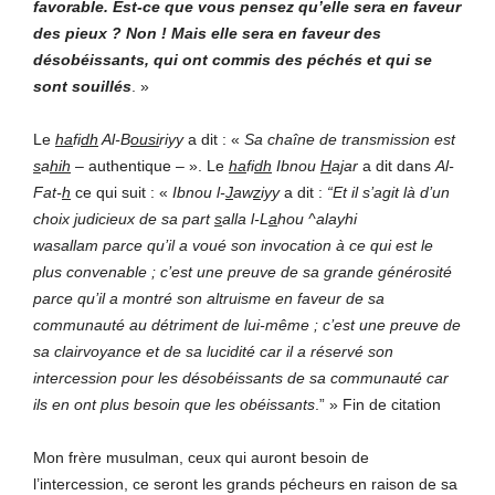
favorable. Est-ce que vous pensez qu’elle sera en faveur
des pieux ? Non ! Mais elle sera en faveur des
désobéissants, qui ont commis des péchés et qui se
sont souillés
. »
Le
ha
fi
dh
Al-B
ousi
riyy
a dit : «
Sa chaîne de transmission est
s
a
hih
– authentique – ». Le
ha
fi
dh
Ibnou
H
a
j
ar
a dit dans
Al-
Fat-
h
ce qui suit : «
Ibnou l-
J
aw
z
iyy
a dit :
“Et il s’agit là d’un
choix judicieux de sa part
s
alla l-L
a
hou ^alayhi
wasallam
parce qu’il a voué son invocation à ce qui est le
plus convenable ; c’est une preuve de sa grande générosité
parce qu’il a montré son altruisme en faveur de sa
communauté au détriment de lui-même ; c’est une preuve de
sa clairvoyance et de sa lucidité car il a réservé son
intercession pour les désobéissants de sa communauté car
ils en ont plus besoin que les obéissants
.” » Fin de citation
Mon frère musulman, ceux qui auront besoin de
l’intercession, ce seront les grands pécheurs en raison de sa