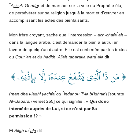
^
A
ziz
Al-Ghaff
a
r
et de marcher sur la voie du Prophète élu,
de persévérer sur sa religion jusqu’à la mort et d’œuvrer en
accomplissant les actes des bienfaisants.
^
Mon frère croyant, sache que l’intercession –
ach-chaf
a
ah
–
dans la langue arabe, c’est demander le bien à autrui en
faveur de quelqu’un d’autre. Elle est confirmée par les textes
^
du
Q
our’
a
n
et du
h
ad
i
th
.
All
a
h tab
a
raka wata
a
l
a
dit :
﴿ مَن ذَا ٱلَّذِي يَشۡفَعُ عِندَهُۥٓ إِلَّا بِإِذۡنِهِۦۚ ﴾
^
^
(
man dha l-ladh
i
yachfa
ou
indah
ou
‘il-l
a
bi’idhnih
) [sourate
Al
–
Ba
q
arah
verset 255] ce qui signifie : «
Qui donc
intercède auprès de Lui, si ce n’est par Sa
permission !?
»
^
Et
All
a
h
ta
a
l
a
dit :