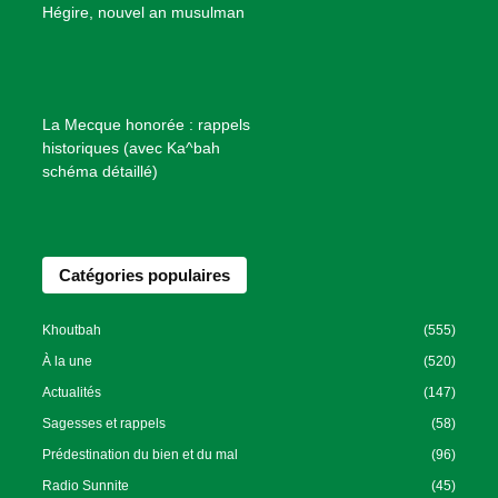
B
Hégire, nouvel an musulman
i
e
n
f
La Mecque honorée : rappels
a
historiques (avec Ka^bah
i
schéma détaillé)
s
a
n
Catégories populaires
c
e
I
Khoutbah
(555)
s
À la une
(520)
l
Actualités
(147)
a
Sagesses et rappels
(58)
m
Prédestination du bien et du mal
(96)
i
Radio Sunnite
(45)
q