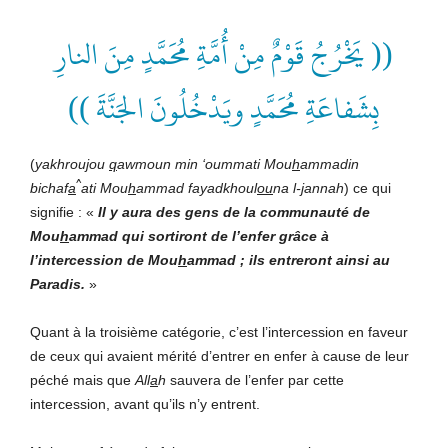
(( يَخْرُجُ قَوْمٌ مِنْ أُمَّةِ مُحَمَّدٍ مِنَ النارِ
بِشَفاعَةِ مُحَمَّدٍ ويَدْخُلُونَ الجَنَّةَ ))
(
yakhrou
j
ou
q
awmoun min ‘oummati Mou
h
ammadin
^
bichaf
a
ati Mou
h
ammad fayadkhoul
ou
na l-
j
annah
) ce qui
signifie : «
Il y aura des gens de la communauté de
Mou
h
ammad qui sortiront de l’enfer grâce à
l’intercession de Mou
h
ammad ; ils entreront ainsi au
Paradis.
»
Quant à la troisième catégorie, c’est l’intercession en faveur
de ceux qui avaient mérité d’entrer en enfer à cause de leur
péché mais que
All
a
h
sauvera de l’enfer par cette
intercession, avant qu’ils n’y entrent.