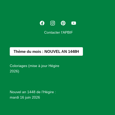
c
i
a
t
F
I
P
Y
i
a
n
i
o
o
Contacter l'APBIF
c
s
n
u
n
e
t
t
T
d
b
a
e
u
e
Thème du mois : NOUVEL AN 1448H
o
g
r
b
s
o
r
e
e
P
Coloriages (mise à jour Hégire
k
a
s
r
2026)
m
t
o
j
e
Nouvel an 1448 de l’Hégire :
t
mardi 16 juin 2026
s
d
e