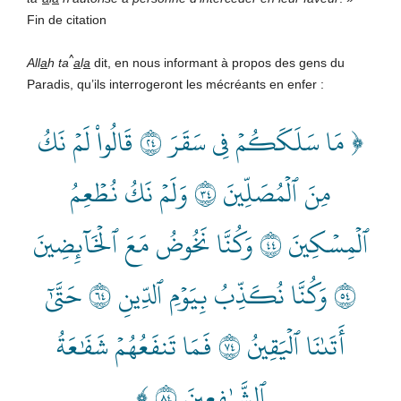
Fin de citation
^
All
a
h ta
a
l
a
dit, en nous informant à propos des gens du
Paradis, qu’ils interrogeront les mécréants en enfer :
﴿ مَا سَلَكَكُمۡ فِي سَقَرَ ٤٢ قَالُواْ لَمۡ نَكُ
مِنَ ٱلۡمُصَلِّينَ ٤٣ وَلَمۡ نَكُ نُطۡعِمُ
ٱلۡمِسۡكِينَ ٤٤ وَكُنَّا نَخُوضُ مَعَ ٱلۡخَآئِضِينَ
٤٥ وَكُنَّا نُكَذِّبُ بِيَوۡمِ ٱلدِّينِ ٤٦ حَتَّىٰٓ
أَتَىٰنَا ٱلۡيَقِينُ ٤٧ فَمَا تَنفَعُهُمۡ شَفَٰعَةُ
ٱلشَّـٰفِعِينَ ٤٨ ﴾