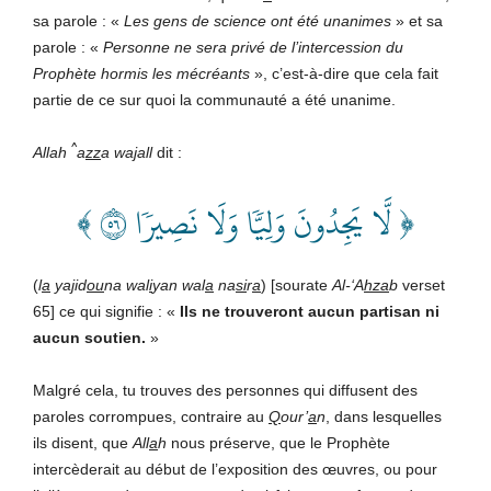
sa parole : «
Les gens de science ont été unanimes
» et sa
parole : «
Personne ne sera privé de l’intercession du
Prophète hormis les mécréants
», c’est-à-dire que cela fait
partie de ce sur quoi la communauté a été unanime.
^
Allah
a
zz
a wa
j
all
dit :
﴿ لَّا يَجِدُونَ وَلِيّٗا وَلَا نَصِيرٗا ٦٥ ﴾
(
l
a
ya
j
id
ou
na wal
i
yan wal
a
na
si
r
a
) [sourate
Al-
‘
A
hza
b
verset
65] ce qui signifie : «
Ils ne trouveront aucun partisan ni
aucun soutien
.
»
Malgré cela, tu trouves des personnes qui diffusent des
paroles corrompues, contraire au
Q
our’
a
n
, dans lesquelles
ils disent, que
All
a
h
nous préserve, que le Prophète
intercèderait au début de l’exposition des œuvres, ou pour