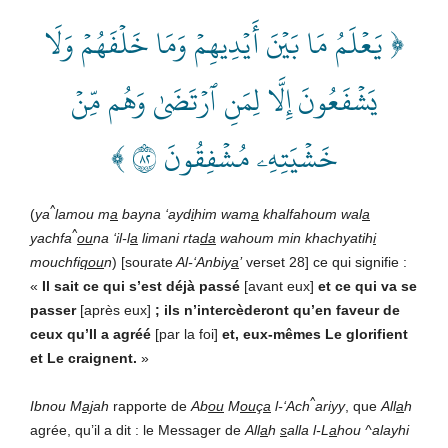
﴿ يَعۡلَمُ مَا بَيۡنَ أَيۡدِيهِمۡ وَمَا خَلۡفَهُمۡ وَلَا
يَشۡفَعُونَ إِلَّا لِمَنِ ٱرۡتَضَىٰ وَهُم مِّنۡ
خَشۡيَتِهِۦ مُشۡفِقُونَ ٢٨ ﴾
^
(
ya
lamou m
a
bayna ‘ayd
i
him wam
a
khalfahoum wal
a
^
yachfa
ou
na ‘il-l
a
limani rta
da
wahoum min khachyatih
i
mouchfi
qou
n
) [sourate
Al-‘Anbiy
a
’
verset 28] ce qui signifie :
«
Il sait ce qui s’est déjà passé
[avant eux]
et ce qui va se
passer
[après eux]
; ils n’intercèderont qu’en faveur de
ceux qu’Il a agréé
[par la foi]
et, eux-mêmes Le glorifient
et Le craignent
.
»
^
Ibnou M
aj
ah
rapporte de
Ab
ou
M
ou
ç
a
l-‘Ach
ariyy
, que
All
a
h
agrée, qu’il a dit : le Messager de
All
a
h
s
alla l-L
a
hou ^alayhi