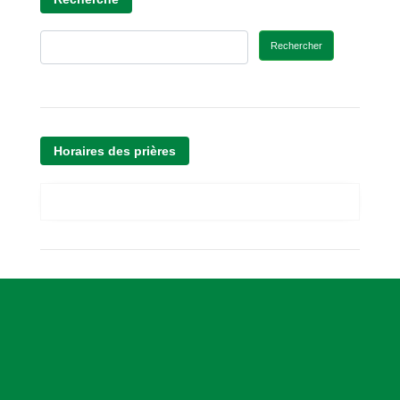
Rechercher
Horaires des prières
A
s
s
o