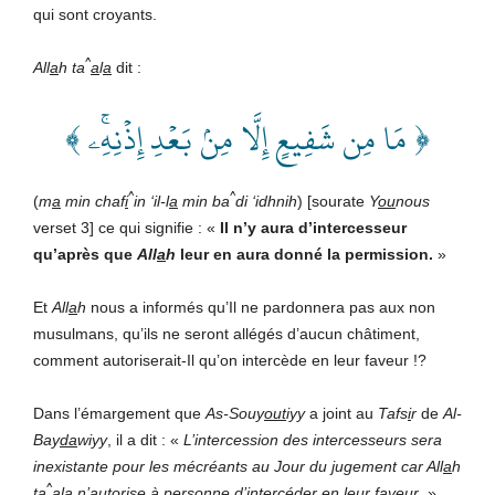
qui sont croyants.
^
All
a
h ta
a
l
a
dit :
﴿ مَا مِن شَفِيعٍ إِلَّا مِنۢ بَعۡدِ إِذۡنِهِۦۚ ﴾
^
^
(
m
a
min chaf
i
in ‘il-l
a
min ba
di ‘idhnih
) [sourate
Y
ou
nous
verset 3] ce qui signifie : «
Il n’y aura d’intercesseur
qu’après que
All
a
h
leur en aura donné la permission.
»
Et
All
a
h
nous a informés qu’Il ne pardonnera pas aux non
musulmans, qu’ils ne seront allégés d’aucun châtiment,
comment autoriserait-Il qu’on intercède en leur faveur !?
Dans l’émargement que
As-Souy
out
iyy
a joint au
Tafs
i
r
de
Al-
Bay
da
wiyy
, il a dit : «
L’intercession des intercesseurs sera
inexistante pour les mécréants au Jour du jugement car All
a
h
^
ta
a
l
a
n’autorise à personne d’intercéder en leur faveur
. »