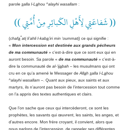
parole
s
alla l-L
a
hou ^alayhi wasallam
:
(( شَفاعَتِي لِأَهْلِ الكَبائِرِ مِنْ أُمَّتِي ))
^
(
chaf
a
at
i
li’ahli l-kab
a
’iri min ‘oummat
i
) ce qui signifie :
«
Mon intercession est destinée aux grands pécheurs
de ma communauté
» c’est-à-dire que ce sont eux qui en
auront besoin. Sa parole «
de ma communauté
» c’est-à-
dire la communauté de
al-‘i
ja
bah
– les musulmans qui ont
cru en ce qu’a amené le Messager de
All
a
h
s
alla l-L
a
hou
^alayhi wasallam
–. Quant aux pieux, aux saints et aux
martyrs, ils n’auront pas besoin de l’intercession tout comme
on l’a appris des textes authentiques et clairs.
Que l’on sache que ceux qui intercèderont, ce sont les
prophètes, les savants qui œuvrent, les saints, les anges, et
d’autres encore. Mon frère croyant, il convient, alors que
nous parlons de l’intercession, de rappeler ses différentes