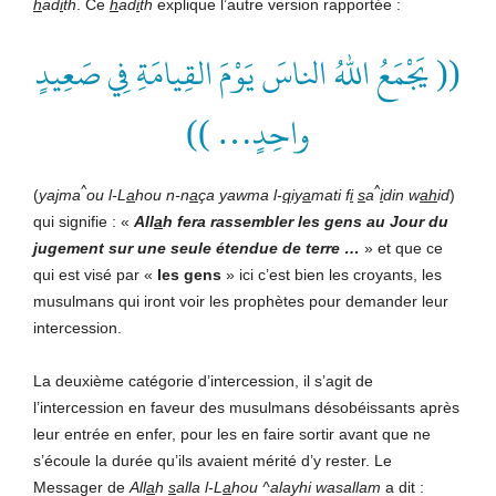
h
ad
i
th
. Ce
h
ad
i
th
explique l’autre version rapportée :
(( يَجْمَعُ اللهُ الناسَ يَوْمَ القِيامَةِ فِي صَعِيدٍ
واحِدٍ… ))
^
^
(
ya
j
ma
ou l-L
a
hou n-n
a
ça yawma l-
q
iy
a
mati f
i
s
a
i
din w
ah
id
)
qui signifie : «
All
a
h fera rassembler les gens au Jour du
jugement sur une seule étendue de terre …
» et que ce
qui est visé par «
les gens
» ici c’est bien les croyants, les
musulmans qui iront voir les prophètes pour demander leur
intercession.
La deuxième catégorie d’intercession, il s’agit de
l’intercession en faveur des musulmans désobéissants après
leur entrée en enfer, pour les en faire sortir avant que ne
s’écoule la durée qu’ils avaient mérité d’y rester. Le
Messager de
All
a
h
s
alla l-L
a
hou ^alayhi wasallam
a dit :