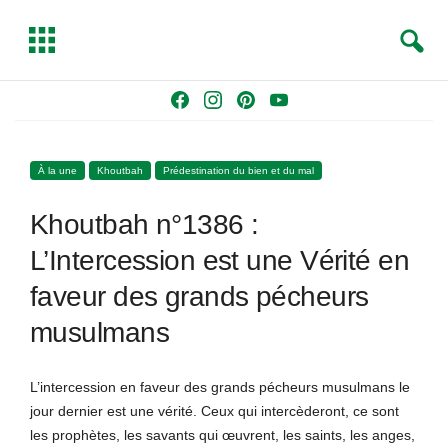
S
T
e
o
a
g
Skip
F
I
P
Y
r
g
to
a
n
i
o
c
l
content
c
s
n
u
h
e
À la une
Khoutbah
Prédestination du bien et du mal
e
t
t
T
b
a
e
u
Khoutbah n°1386 :
o
g
r
b
o
r
e
e
L’Intercession est une Vérité en
k
a
s
faveur des grands pécheurs
m
t
musulmans
L’intercession en faveur des grands pécheurs musulmans le
jour dernier est une vérité. Ceux qui intercèderont, ce sont
les prophètes, les savants qui œuvrent, les saints, les anges,