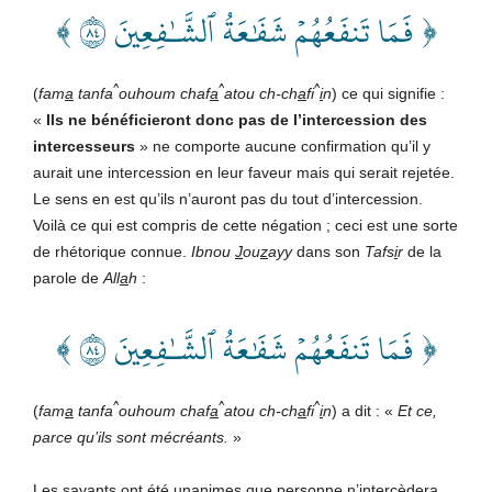
﴿ فَمَا تَنفَعُهُمۡ شَفَٰعَةُ ٱلشَّـٰفِعِينَ ٤٨ ﴾
^
^
^
(
fam
a
tanfa
ouhoum chaf
a
atou ch-ch
a
fi
i
n
) ce qui signifie :
«
Ils ne bénéficieront donc pas de l’intercession des
intercesseurs
» ne comporte aucune confirmation qu’il y
aurait une intercession en leur faveur mais qui serait rejetée.
Le sens en est qu’ils n’auront pas du tout d’intercession.
Voilà ce qui est compris de cette négation ; ceci est une sorte
de rhétorique connue.
Ibnou
J
ou
z
ayy
dans son
Tafs
i
r
de la
parole de
All
a
h
:
﴿ فَمَا تَنفَعُهُمۡ شَفَٰعَةُ ٱلشَّـٰفِعِينَ ٤٨ ﴾
^
^
^
(
fam
a
tanfa
ouhoum chaf
a
atou ch-ch
a
fi
i
n
) a dit : «
Et ce,
parce qu’ils sont mécréants.
»
Les savants ont été unanimes que personne n’intercèdera