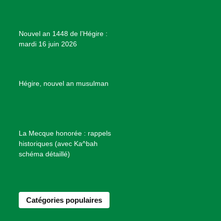
j
e
Nouvel an 1448 de l’Hégire :
t
mardi 16 juin 2026
s
d
e
B
Hégire, nouvel an musulman
i
e
n
f
La Mecque honorée : rappels
a
historiques (avec Ka^bah
i
schéma détaillé)
s
a
n
Catégories populaires
c
e