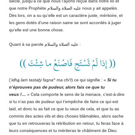
siècle, jusqu’à ce que nous l’ayons reçue dans notre loi et
que notre Prophète عليه الصلاة والسلام nous y ait appelés.
Dès lors, on a su qu’elle est un caractère juste, méritoire, et
les gens dotés d’une raison saine se sont accordés à juger
qu’elle est une bonne chose.
Quant à sa parole عليه الصلاة والسلام
:
(( إِذا لَمْ تَسْتَحِ فَاصْنَعْ ما شِئْتَ ))
(
‘idh
a
lam tasta
h
i fa
s
na^ ma chi’t
) ce qui signifie : «
Si tu
n’éprouves pas de pudeur, alors fais ce que tu
veux
!…
» Cela comporte le sens de la menace, c’est-à-dire
si tu n’as pas de pudeur qui t’empêche de faire ce qui est
laid, et donc tu as fait ce que tu veux de cela, et que tu as
commis des actes vils et des choses blâmables, alors sache
que tu en retrouveras la rétribution en retour, tu feras face à
leurs conséquences et tu mériteras le châtiment de Dieu