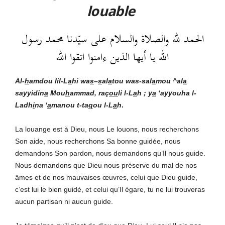
louable
الحمد لله والصلاة والسلام على سيّدنا محمد رسول
الله يا أيها الذين ءامنوا اتقوا الله
Al-
h
amdou lil-L
a
hi
wa
s
–
s
al
a
tou was-sal
a
mou ^al
a
sayyidin
a
Mou
h
ammad, raç
ou
li l-L
a
h ; y
a
‘ayyouha l-
Ladh
i
na ‘
a
manou t-ta
q
ou l-L
a
h
.
La louange est à Dieu, nous Le louons, nous recherchons
Son aide, nous recherchons Sa bonne guidée, nous
demandons Son pardon, nous demandons qu’Il nous guide.
Nous demandons que Dieu nous préserve du mal de nos
âmes et de nos mauvaises œuvres, celui que Dieu guide,
c’est lui le bien guidé, et celui qu’Il égare, tu ne lui trouveras
aucun partisan ni aucun guide.