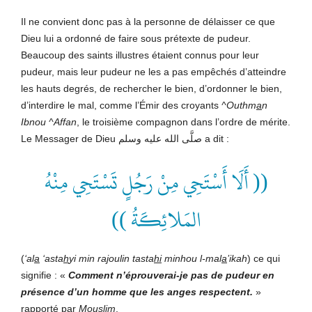
Il ne convient donc pas à la personne de délaisser ce que
Dieu lui a ordonné de faire sous prétexte de pudeur.
Beaucoup des saints illustres étaient connus pour leur
pudeur, mais leur pudeur ne les a pas empêchés d’atteindre
les hauts degrés, de rechercher le bien, d’ordonner le bien,
d’interdire le mal, comme l’Émir des croyants
^Outhm
a
n
Ibnou ^Affan
, le troisième compagnon dans l’ordre de mérite.
Le Messager de Dieu صلَّى الله عليه وسلم a dit :
(( أَلَا أَسْتَحِي مِنْ رَجُلٍ تَسْتَحِي مِنْهُ
المَلائِكَةُ ))
(
‘al
a
‘asta
h
yi min ra
j
oulin tasta
hi
minhou l-mal
a
’ikah
) ce qui
signifie : «
Comment n’éprouverai-je pas de pudeur en
présence d’un homme que les anges respectent.
»
rapporté par
Mouslim
.