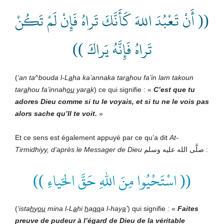
(( أَنْ تَعْبُدَ اللهَ كَأَنَّكَ تَراهُ فَإِنْ لَمْ تَكُنْ
تَراهُ فَإِنَّهُ يَراكَ ))
(
‘an ta^bouda l-L
a
ha ka’annaka tar
a
hou fa’in lam takoun
tar
a
hou fa’innah
ou
yar
a
k
) ce qui signifie : «
C’est que tu
adores
Dieu comme si tu le voyais, et si tu ne le vois pas
alors sache qu’Il te voit.
»
Et ce sens est également appuyé par ce qu’a dit
At-
Tirmidhiyy
, d’après le Messager de
Dieu
صلَّى الله عليه وسلم
:
(( اسْتَحْيُوا مِنَ اللهِ حَقَّ الحَياءِ ))
(
‘ista
h
y
ou
mina l-L
a
hi
h
a
qq
a l-hay
a
’
) qui signifie : «
Faites
preuve de pudeur à l’égard de
Dieu de la véritable