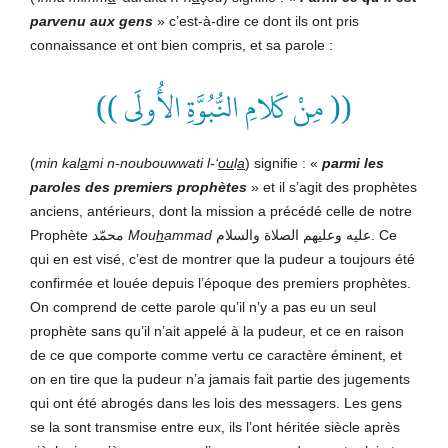
parvenu aux gens
» c’est-à-dire ce dont ils ont pris
connaissance et ont bien compris, et sa parole :
(( مِنْ كَلامِ النُّبُوَّةِ الأُولَى ))
(
min kal
a
mi n-noubouwwati l-‘
ou
l
a
) signifie : «
parmi les
paroles des premiers prophètes
» et il s’agit des prophètes
anciens, antérieurs, dont la mission a précédé celle de notre
Prophète محمّد
Mou
h
ammad
عليه وعليهم الصلاة والسلام. Ce
qui en est visé, c’est de montrer que la pudeur a toujours été
confirmée et louée depuis l’époque des premiers prophètes.
On comprend de cette parole qu’il n’y a pas eu un seul
prophète sans qu’il n’ait appelé à la pudeur, et ce en raison
de ce que comporte comme vertu ce caractère éminent, et
on en tire que la pudeur n’a jamais fait partie des jugements
qui ont été abrogés dans les lois des messagers. Les gens
se la sont transmise entre eux, ils l’ont héritée siècle après