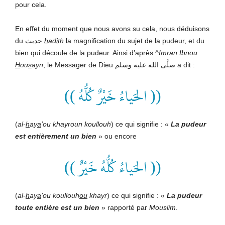
pour cela.
En effet du moment que nous avons su cela, nous déduisons
du حديث
h
ad
i
th
la magnification du sujet de la pudeur, et du
bien qui découle de la pudeur. Ainsi d’après
^Imr
a
n Ibnou
H
ou
s
ayn
, le Messager de Dieu صلَّى الله عليه وسلم a dit :
(( الحَياءُ خَيْرٌ كُلُّهُ ))
(
al-
h
ay
a
’ou khayroun koullouh
) ce qui signifie : «
La pudeur
est entièrement un bien
» ou encore
(( الحَياءُ كُلُّهُ خَيْرٌ ))
(
al-
h
ay
a
’ou koullouh
ou
khayr
) ce qui signifie : «
La pudeur
toute entière est un bien
» rapporté par
Mouslim
.