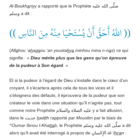
Al-Boukh
a
riyy
a rapporté que le Prophète صلَّى الله عليه
وسلم
a dit :
(( اللهُ أَحَقُّ أَنْ يُسْتَحْيَا مِنْهُ مِنَ النَّاسِ ))
(
All
a
hou ‘a
h
a
qq
ou ‘an yousta
h
y
a
minhou mina n-n
a
s
) ce qui
signifie : «
Dieu mérite plus que les gens qu’on éprouve
de la pudeur à Son égard
. »
Et si la pudeur à l’égard de Dieu s’installe dans le cœur d’un
croyant, il s’écartera après cela de tous les vices et il
s’éloignera des défauts, il éprouvera de la pudeur que son
créateur le voie dans une situation qu’Il n’agrée pas, tout
comme notre Prophète عليه الصلاة والسلام y a fait allusion,
dans le حديث
h
ad
i
th
rapporté par
Mouslim
par le biais de
^Oumar Ibnou l-Kha
tta
b,
le Prophète صلَّى الله عليه وسلم
a dit
alors qu’il avait été interrogé à propos de الإِحْسانِ
al-‘i
hça
n
: