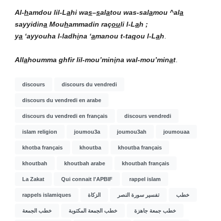
Al-
h
amdou lil-L
a
hi wa
s
–
s
al
a
tou was-sal
a
mou ^al
a
sayyidin
a
Mou
h
ammad
in
raç
ou
li l-L
a
h ;
y
a
‘ayyouha l-ladh
i
na ‘
a
manou t-ta
q
ou l-L
a
h
.
All
a
houmma ghfir lil-mou’min
i
na wal-mou’min
a
t
.
discours
discours du vendredi
discours du vendredi en arabe
discours du vendredi en français
discours vendredi
islam religion
joumou3a
joumou3ah
joumouaa
khotba français
khoutba
khoutba français
khoutbah
khoutbah arabe
khoutbah français
La Zakat
Qui connait l'APBIF
rappel islam
rappels islamiques
الزكاة
تفسير سورة النصر
خطب
خطب جمعة جاهزة
خطب الجمعة المكتوبة
خطب الجمعة