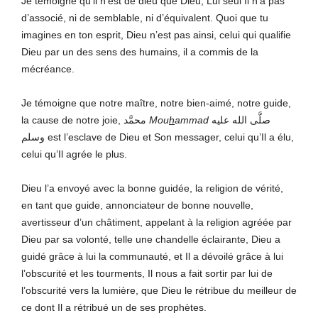
Je témoigne qu’il n’est de dieu que Dieu, Lui seul Il n’a pas
d’associé, ni de semblable, ni d’équivalent. Quoi que tu
imagines en ton esprit, Dieu n’est pas ainsi, celui qui qualifie
Dieu par un des sens des humains, il a commis de la
mécréance.
Je témoigne que notre maître, notre bien-aimé, notre guide,
la cause de notre joie, محمَّد
Mou
h
ammad
صلَّى الله عليه
وسلم est l’esclave de Dieu et Son messager, celui qu’Il a élu,
celui qu’Il agrée le plus.
Dieu l’a envoyé avec la bonne guidée, la religion de vérité,
en tant que guide, annonciateur de bonne nouvelle,
avertisseur d’un châtiment, appelant à la religion agréée par
Dieu par sa volonté, telle une chandelle éclairante, Dieu a
guidé grâce à lui la communauté, et Il a dévoilé grâce à lui
l’obscurité et les tourments, Il nous a fait sortir par lui de
l’obscurité vers la lumière, que Dieu le rétribue du meilleur de
ce dont Il a rétribué un de ses prophètes.