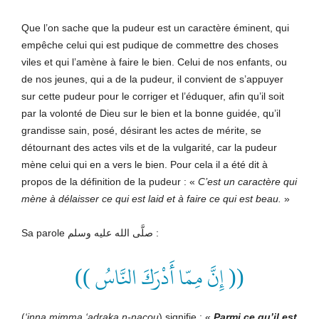
Que l’on sache que la pudeur est un caractère éminent, qui
empêche celui qui est pudique de commettre des choses
viles et qui l’amène à faire le bien. Celui de nos enfants, ou
de nos jeunes, qui a de la pudeur, il convient de s’appuyer
sur cette pudeur pour le corriger et l’éduquer, afin qu’il soit
par la volonté de Dieu sur le bien et la bonne guidée, qu’il
grandisse sain, posé, désirant les actes de mérite, se
détournant des actes vils et de la vulgarité, car la pudeur
mène celui qui en a vers le bien. Pour cela il a été dit à
propos de la définition de la pudeur : «
C’est un caractère qui
mène à délaisser ce qui est laid et à faire ce qui est beau.
»
Sa parole صلَّى الله عليه وسلم :
(( إِنَّ مِمّا أَدْرَكَ النَّاسُ ))
(
‘inna mimm
a
‘adraka n-n
a
çou
) signifie : «
Parmi ce qu’il est