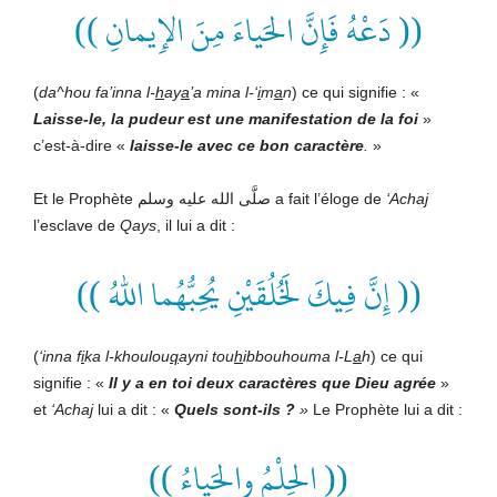
(( دَعْهُ ‏فَإِنَّ الحَياءَ مِنَ الإِيمانِ ))
(
da^hou fa’inna l-
h
ay
a
’a mina l-‘
i
m
a
n
) ce qui signifie : «
Laisse-le, la pudeur est une manifestation de la foi
»
c’est-à-dire «
laisse-le avec ce bon caractère
.
»
Et le Prophète صلَّى الله عليه وسلم
a fait l’éloge de
‘Acha
j
l’esclave de
Qays
, il lui a dit :
(( إِنَّ فِيكَ لَخُلُقَيْنِ يُحِبُّهُما اللهُ ))
(
‘inna f
i
ka l-khoulou
q
ayni tou
h
ibbouhouma l-L
a
h
) ce qui
signifie : «
Il y a en toi deux caractères que
Dieu agrée
»
et
‘Acha
j
lui a dit : «
Quels sont-ils ?
»
Le Prophète lui a dit :
(( الحِلْمُ والحَياءُ ))