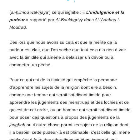
(
al-
h
ilmou wal-
h
ay
a
’
) ce qui signifie : «
L’indulgence et la
pudeur
» rapporté par
Al-Boukh
a
riyy
dans Al-‘Adabou l-
Moufrad.
Dès lors que nous avons su cela et que le mérite de la
pudeur est clair, que l’on sache que tout cela n’a rien à voir
avec la timidité qui amène à délaisser un devoir ou à
commettre un péché.
Pour ce qui est de la timidité qui empêche la personne
d’apprendre les sujets de la religion dont elle a besoin,
comme une femme qui serait soi-disant timide pour
apprendre les jugements des menstrues et des lochies et ce
qui est de cet ordre, ou un homme qui serait soi-disant timide
pour poser des questions à propos des jugements de la
j
an
a
bah
ou d’autre chose parmi les sujets de la religion dont
il a besoin, cette pudeur-là est blâmable, c’est celle qui mène
quelqu’un à faire des adorations en étant ignorant, or :