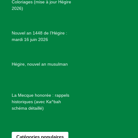
Coloriages (mise à jour Hégire
k
a
s
r
2026)
m
t
o
j
e
Nouvel an 1448 de l’Hégire :
t
mardi 16 juin 2026
s
d
e
B
Hégire, nouvel an musulman
i
e
n
f
La Mecque honorée : rappels
a
historiques (avec Ka^bah
i
schéma détaillé)
s
a
n
Catégories populaires
c