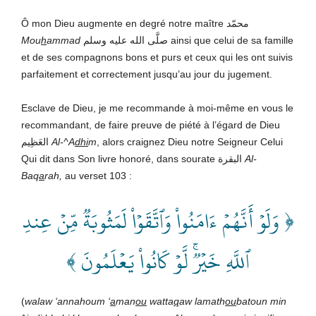
Ô mon Dieu augmente en degré notre maître محمّد
Mou
h
ammad
صلَّى الله عليه وسلم ainsi que celui de sa famille
et de ses compagnons bons et purs et ceux qui les ont suivis
parfaitement et correctement jusqu’au jour du jugement.
Esclave de Dieu, je me recommande à moi-même en vous le
recommandant, de faire preuve de piété à l’égard de Dieu
العَظِيم
Al-^A
dhi
m
, alors craignez Dieu notre Seigneur Celui
Qui dit dans Son livre honoré, dans sourate البقرة
Al-
Baq
a
rah,
au verset 103
:
﴿ وَلَوۡ أَنَّهُمۡ ءَامَنُواْ وَٱتَّقَوۡاْ لَمَثُوبَةٞ مِّنۡ عِندِ
ٱللَّهِ خَيۡرٞۚ لَّوۡ كَانُواْ يَعۡلَمُونَ ﴾
(
walaw ‘annahoum ‘
a
man
ou
watta
q
aw lamath
ou
batoun min