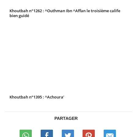
Khoutbah n°1262 : ^Outhman Ibn ^Affan le troisième calife
bien guidé
Khoutbah n°1395 : ^Achoura’
PARTAGER