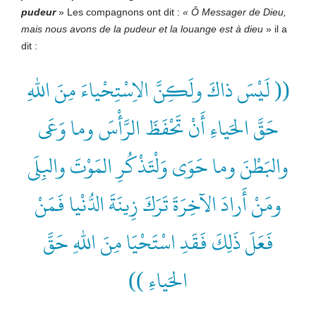
pudeur
» Les compagnons ont dit :
« Ô Messager de
Dieu,
mais nous avons de la pudeur et la louange est à dieu
» il a
dit :
(( لَيْسَ ذاكَ ‏ولَكِنَّ الاِسْتِحْياءَ مِنَ اللهِ
حَقَّ الحَياءِ أَنْ تَحْفَظَ الرَّأْسَ وما وَعَى
والبَطْنَ وما حَوَى وَلْتَذْكُرِ المَوْتَ والبِلَى
ومَنْ أَرادَ الآخِرَةَ تَرَكَ زِينَةَ الدُّنْيا فَمَنْ
فَعَلَ ذَلِكَ فَقَدِ اسْتَحْيَا مِنَ اللهِ حَقَّ
الحَياءِ ))