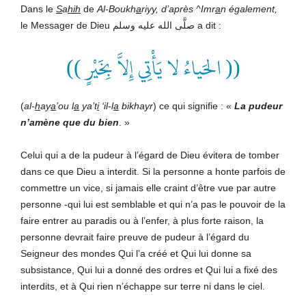
Dans le
S
a
hih
de
Al-Boukh
a
riyy,
d’après
^Imr
a
n
également,
le Messager de Dieu صلَّى الله عليه وسلم
a dit :
(( الحَياءُ لا يَأْتِي إِلاَّ بِخَيْرٍ ))
(
al-
h
ay
a
’ou l
a
ya’t
i
‘il-l
a
bikhayr
) ce qui signifie : «
La pudeur
n’amène que du bien
. »
Celui qui a de la pudeur à l’égard de Dieu évitera de tomber
dans ce que Dieu a interdit. Si la personne a honte parfois de
commettre un vice, si jamais elle craint d’être vue par autre
personne -qui lui est semblable et qui n’a pas le pouvoir de la
faire entrer au paradis ou à l’enfer, à plus forte raison, la
personne devrait faire preuve de pudeur à l’égard du
Seigneur des mondes Qui l’a créé et Qui lui donne sa
subsistance, Qui lui a donné des ordres et Qui lui a fixé des
interdits, et à Qui rien n’échappe sur terre ni dans le ciel.