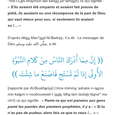
^indi l-L
a
hi khayroun law kan
ou
ya^lam
ou
n
) ce qui signifie :
«
S’ils avaient été croyants et avaient fait preuve de
piété, ils auraient eu une récompense de la part de Dieu
qui vaut mieux pour eux, si seulement ils avaient
su !…
»
D’après
Ab
ou
Mas^
ou
d Al-Badriyy
, il a dit : Le messager de
Dieu صلَّى الله عليه وسلم, a dit :
(( إِنَّ مِمّا أَدْرَكَ النَّاسُ مِنْ كَلامِ النُّبُوَّةِ
الأُولَى إِذا لَمْ تَسْتَحِ فَاصْنَعْ ما شِئْتَ ))
[rapporté par
Al-Boukh
a
riyy
] (
‘inna mimm
a
‘adraka n-n
a
çou
min kal
a
mi n-noubouwwati l-‘
ou
l
a
‘idh
a
lam tasta
h
i fa
s
na^ ma
chi’t
) ce qui signifie : «
Parmi ce qui est parvenu aux gens
parmi les paroles des premiers prophètes, il y a : « Si tu
n’as pas de pudeur, alors fais ce que tu veux !… »
»