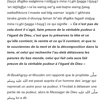
(
layça dh
a
lika wal
a
kinna l-isti
h
y
a
’a mina l-L
a
hi
h
a
qq
a l-
h
ay
a
’i
‘an ta
h
fa
dh
a r-ra’sa wam
a
wa^
a
wal-ba
t
na wam
a
h
aw
a
waltadhkoura l-mawta wal-bil
a
waman ‘ar
a
da l-‘
a
khirata
taraka
zi
nata d-douny
a
faman fa^ala dh
a
lika fa
q
adi sta
h
y
a
mina l-L
a
hi
h
a
qq
a l-hay
a
’
) ce qui signifie : «
Ce n’est pas de
cela dont il s’agit, faire preuve de la véritable pudeur à
l’égard de
Dieu, c’est que tu préserves la tête et ce
qu’elle contient, le ventre et ce qu’il contient, et que tu
te souviennes de la mort et de la décomposition dans la
terre, et celui qui recherche l’au-delà délaissera les
parures du bas monde, celui qui fait cela aura fait
preuve de la véritable pudeur à l’égard de Dieu
»
Al-Boukh
a
riyy
et
Mouslim
ont rapporté que le
prophète صلَّى
الله عليه وسلم
est passé auprès d’un homme des
‘an
sa
r
qui
reprenait un autre pour sa pudeur, il l’incitait à délaisser une
partie de sa pudeur, alors le Messager de Dieu صلَّى الله عليه
وسلم
lui a dit :