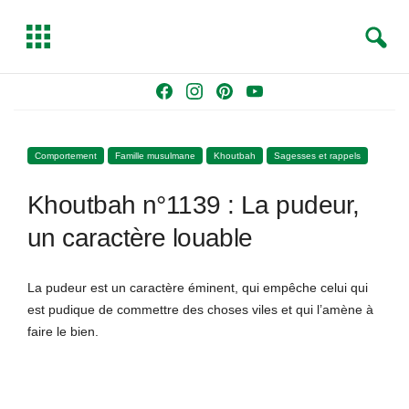
S
T
e
o
a
g
Skip
F
I
P
Y
r
g
to
a
n
i
o
c
l
content
c
s
n
u
h
e
Comportement
Famille musulmane
Khoutbah
Sagesses et rappels
e
t
t
T
b
a
e
u
Khoutbah n°1139 : La pudeur,
o
g
r
b
o
r
e
e
un caractère louable
k
a
s
m
t
La pudeur est un caractère éminent, qui empêche celui qui
est pudique de commettre des choses viles et qui l’amène à
faire le bien.