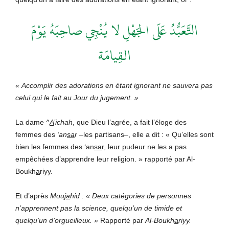
التَّعَبُّدُ عَلَى الجَهْلِ لا يُنْجِي صاحِبَهُ يَوْمَ
القِيامَة
«
Accomplir des adorations en étant ignorant ne sauvera pas
celui qui le fait au Jour du jugement
. »
La dame
^
A
’ichah
, que Dieu l’agrée, a fait l’éloge des
femmes des
‘an
sa
r
–les partisans–, elle a dit : « Qu’elles sont
bien les femmes des ‘an
sa
r, leur pudeur ne les a pas
empêchées d’apprendre leur religion. » rapporté par Al-
Boukh
a
riyy.
Et d’après
Mou
ja
hid
: «
Deux catégories de personnes
n’apprennent pas la science, quelqu’un de timide et
quelqu’un d’orgueilleux.
»
Rapporté par
Al-Boukh
a
riyy
.