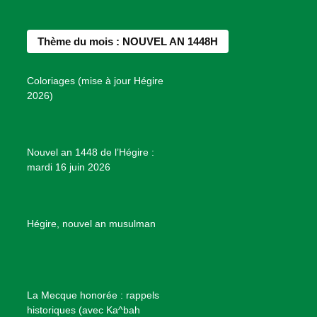
n
e
t
t
T
d
b
a
e
u
e
Thème du mois : NOUVEL AN 1448H
o
g
r
b
s
o
r
e
e
P
Coloriages (mise à jour Hégire
k
a
s
r
2026)
m
t
o
j
e
Nouvel an 1448 de l’Hégire :
t
mardi 16 juin 2026
s
d
e
B
Hégire, nouvel an musulman
i
e
n
f
La Mecque honorée : rappels
a
historiques (avec Ka^bah