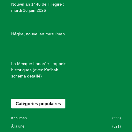
Nouvel an 1448 de l’Hégire :
t
mardi 16 juin 2026
s
d
e
B
Hégire, nouvel an musulman
i
e
n
f
La Mecque honorée : rappels
a
historiques (avec Ka^bah
i
schéma détaillé)
s
a
n
Catégories populaires
c
e
I
Khoutbah
(556)
s
À la une
(521)