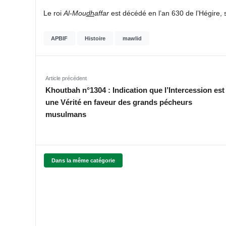
Le roi
Al-Mou
dh
affar
est décédé en l’an 630 de l’Hégire,
APBIF
Histoire
mawlid
Article précédent
Khoutbah n°1304 : Indication que l’Intercession est
une Vérité en faveur des grands pécheurs
musulmans
Dans la même catégorie