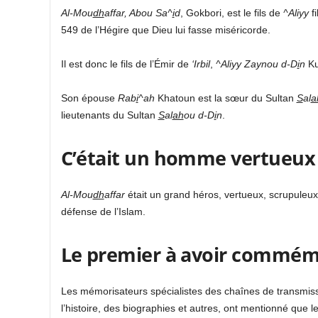
Al-Mou
dh
affar, Abou Sa^
i
d
, Gokbori, est le fils de
^Aliyy
fi
549 de l’Hégire que Dieu lui fasse miséricorde.
Il est donc le fils de l’Émir de
‘Irbil
,
^Aliyy Zaynou d-D
i
n
Ku
Son épouse
Rab
i
^ah
Khatoun est la sœur du Sultan
S
al
a
lieutenants du Sultan
S
al
ah
ou d-D
i
n
.
C’était un homme vertueux
Al-Mou
dh
affar
était un grand héros, vertueux, scrupuleux,
défense de l’Islam.
Le premier à avoir commém
Les mémorisateurs spécialistes des chaînes de transmis
l’histoire, des biographies et autres, ont mentionné que l