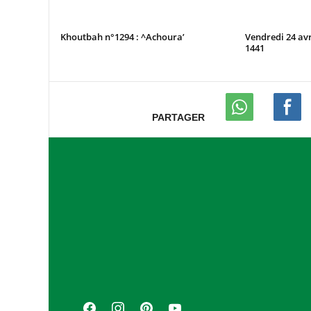
Khoutbah n°1294 : ^Achoura’
Vendredi 24 av
1441
PARTAGER
A
s
s
o
c
i
a
F
I
P
Y