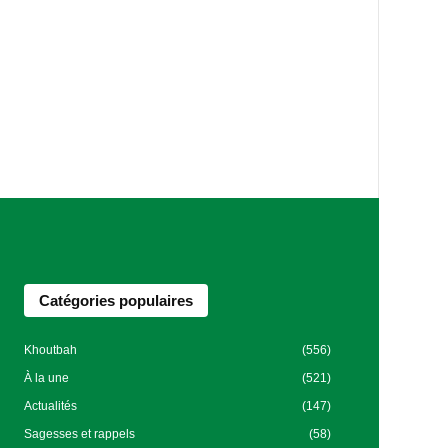
Catégories populaires
Khoutbah
(556)
À la une
(521)
Actualités
(147)
Sagesses et rappels
(58)