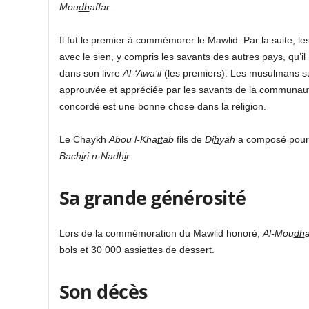
Mou
dh
affar.
Il fut le premier à commémorer le Mawlid. Par la suite, le
avec le sien, y compris les savants des autres pays, qu’il
dans son livre
Al-‘Awa’il
(les premiers). Les musulmans suiv
concordé est une bonne chose dans la religion.
Le Chaykh
Abou l-Kha
tt
ab
fils de
Di
h
yah
a composé pour lu
Bach
i
ri n-Nadh
i
r.
Sa grande générosité
Lors de la commémoration du Mawlid honoré,
Al-Mou
dh
a
bols et 30 000 assiettes de dessert.
Son décès