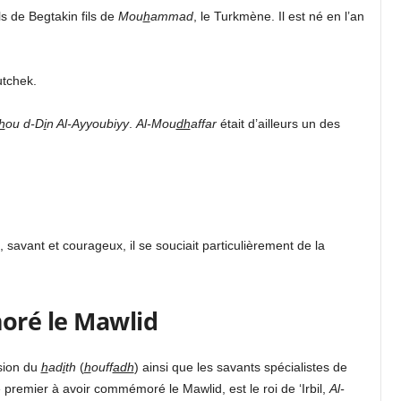
ls de Begtakin fils de
Mou
h
ammad
, le Turkmène. Il est né en l’an
tchek.
h
ou d-D
i
n Al-Ayyoubiyy
.
Al-Mou
dh
affar
était d’ailleurs un des
 savant et courageux, il se souciait particulièrement de la
oré le Mawlid
sion du
h
ad
i
th
(
h
ouff
adh
) ainsi que les savants spécialistes de
e premier à avoir commémoré le Mawlid, est le roi de ‘Irbil,
Al-