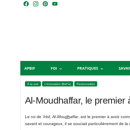
Skip
F
I
P
Y
to
a
n
i
o
content
c
s
n
u
e
t
t
T
b
a
e
u
o
g
r
b
o
r
e
e
k
a
s
m
t
APBIF
FOI
PRATIQUES
SAVA
À la une
L'innovation (Bid^a)
Personnalités
Al-Moudhaffar, le premie
Le roi de
‘Irbil
,
Al-Mou
dh
affar
, est le premier à avoir c
savant et courageux, il se souciait particulièrement de la 