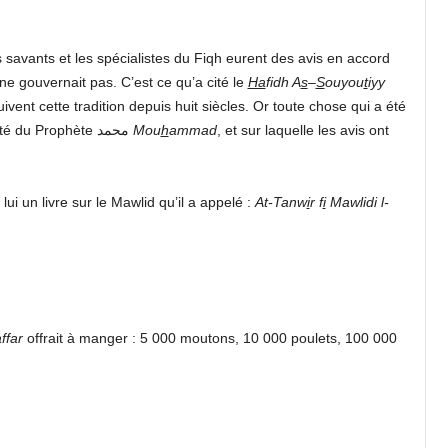
s savants et les spécialistes du Fiqh eurent des avis en accord
 ne gouvernait pas. C’est ce qu’a cité le
Ha
fidh A
s
–
S
ouyou
t
iyy
ent cette tradition depuis huit siècles. Or toute chose qui a été
approuvée et appréciée par les savants de la communauté du Prophète محمد
Mou
h
ammad
, et sur laquelle les avis ont
i un livre sur le Mawlid qu’il a appelé :
At-Tanw
i
r f
i
Mawlidi l-
ffar
offrait à manger : 5 000 moutons, 10 000 poulets, 100 000