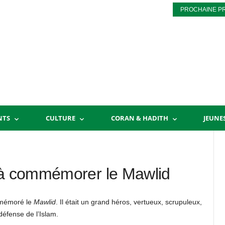
PROCHAINE P
NTS
CULTURE
CORAN & HADITH
JEUNE
r à commémorer le Mawlid
ommémoré le
Mawlid
. Il était un grand héros, vertueux, scrupuleux,
défense de l’Islam.