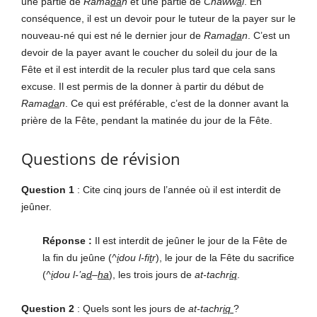
une partie de
Rama
da
n
et une partie de
Chaww
a
l
. En
conséquence, il est un devoir pour le tuteur de la payer sur le
nouveau-né qui est né le dernier jour de
Rama
da
n
. C’est un
devoir de la payer avant le coucher du soleil du jour de la
Fête et il est interdit de la reculer plus tard que cela sans
excuse. Il est permis de la donner à partir du début de
Rama
da
n
. Ce qui est préférable, c’est de la donner avant la
prière de la Fête, pendant la matinée du jour de la Fête.
Questions de révision
Question 1
: Cite cinq jours de l’année où il est interdit de
jeûner.
Réponse :
Il est interdit de jeûner le jour de la Fête de
la fin du jeûne (
^
i
dou l-fi
t
r
), le jour de la Fête du sacrifice
(
^
i
dou l-’a
d
–
ha
), les trois jours de
at-tachr
iq
.
Question 2
: Quels sont les jours de
at-tachr
iq
?