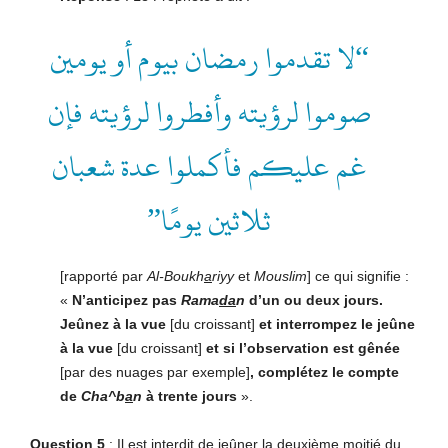
“لا تقدموا رمضان بيوم أو يومين
صوموا لرؤيته وأفطروا لرؤيته فإن
غم عليكم فأكملوا عدة شعبان
ثلاثين يومًا”
[rapporté par
Al-Boukh
a
riyy
et
Mouslim
] ce qui signifie :
«
N’anticipez pas
Rama
da
n
d’un ou deux
jours.
Jeûnez à la vue
[du croissant]
et interrompez
le jeûne
à la vue
[du croissant]
et si l’observation est
gênée
[par des nuages par exemple]
, complétez le
compte
de
Cha^b
a
n
à trente jours
».
Question 5
: Il est interdit de jeûner la deuxième moitié du