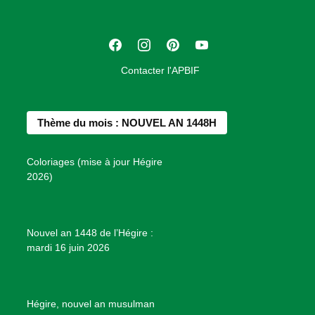
a
t
F
I
P
Y
i
a
n
i
o
o
Contacter l'APBIF
c
s
n
u
n
e
t
t
T
d
b
a
e
u
e
Thème du mois : NOUVEL AN 1448H
o
g
r
b
s
o
r
e
e
P
Coloriages (mise à jour Hégire
k
a
s
r
2026)
m
t
o
j
e
Nouvel an 1448 de l’Hégire :
t
mardi 16 juin 2026
s
d
e
B
Hégire, nouvel an musulman