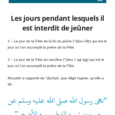
Les jours pendant lesquels il
est interdit de jeûner
1 – Le jour de la Fête de la fin du jeûne (
^
i
dou l-fi
t
r
) qui est le
jour où l’on accomplit la prière de la Fête.
2 – Le jour de la Fête du sacrifice (
^
i
dou l-’a
d
–
ha
) qui est le
jour où l’on accomplit la prière de la Fête.
Mouslim
a rapporté de
^
A
’ichah
, que
All
a
h
l’agrée, qu’elle a
dit :
“نهى رسول الله صلى الله عليه وسلم عن
صومين : يوم الفطر ويوم الأضحى”