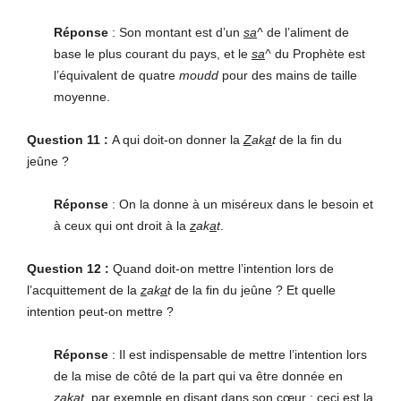
Réponse
: Son montant est d’un
sa
^
de l’aliment de
base le plus courant du pays, et le
sa
^
du Prophète est
l’équivalent de quatre
moudd
pour des mains de taille
moyenne.
Question 11 :
A qui doit-on donner la
Z
ak
a
t
de la fin du
jeûne ?
Réponse
: On la donne à un miséreux dans le besoin et
à ceux qui ont droit à la
z
ak
a
t
.
Question 12 :
Quand doit-on mettre l’intention lors de
l’acquittement de la
z
ak
a
t
de la fin du jeûne ? Et quelle
intention peut-on mettre ?
Réponse
: Il est indispensable de mettre l’intention lors
de la mise de côté de la part qui va être donnée en
z
ak
a
t
, par exemple en disant dans son cœur : ceci est la