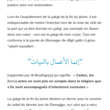
pubère sans son autorisation.
Lors de l’acquittement de la
z
ak
a
t
de la fin du jeûne, il est
indispensable de mettre l’intention lors de la mise de côté de
la part qui va être donnée en
z
ak
a
t
, par exemple en disant
dans son cœur : ceci est la
z
ak
a
t
de mon corps. Ceci est
conforme à la parole du Messager de
All
a
h
s
alla l-L
a
hou
^alayhi wasallam
:
“إنما الأعمال بالنيات”
[rapportée par
Al-Boukh
a
riyy
] qui signifie : «
Certes, les
[bons]
actes ne sont pris en compte dans la religion que
s’ils sont accompagnés d’intentions correctes
».
La
z
ak
a
t
de la fin du jeûne devient un devoir avec le coucher
du soleil du dernier jour de
Rama
da
n
, sur celui qui a vécu