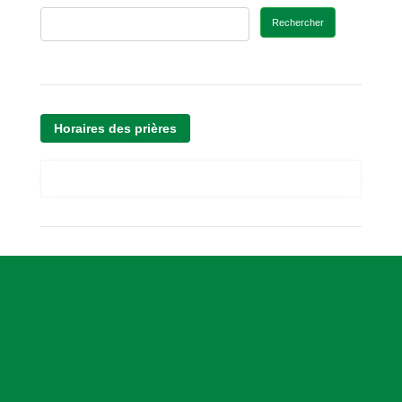
Rechercher
Horaires des prières
A
s
s
o
c
i