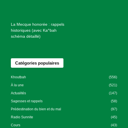
i
e
n
f
La Mecque honorée : rappels
a
historiques (avec Ka^bah
i
schéma détaillé)
s
a
n
Catégories populaires
c
e
I
Khoutbah
(556)
s
À la une
(521)
l
Actualités
(147)
a
Sagesses et rappels
(58)
m
Prédestination du bien et du mal
(97)
i
Radio Sunnite
(45)
q
u
Cours
(43)