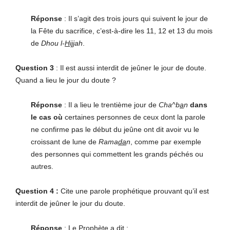
Réponse
: Il s’agit des trois jours qui suivent le jour de
la Fête du sacrifice, c’est-à-dire les 11, 12 et 13 du mois
de
Dhou l-
H
ij
j
ah
.
Question 3
: Il est aussi interdit de jeûner le jour de doute.
Quand a lieu le jour du doute ?
Réponse
: Il a lieu le trentième jour de
Cha^b
a
n
dans
le cas où
certaines personnes de ceux dont la parole
ne confirme pas le début du jeûne ont dit avoir vu le
croissant de lune de
Rama
da
n
, comme par exemple
des personnes qui commettent les grands péchés ou
autres.
Question 4 :
Cite une parole prophétique prouvant qu’il est
interdit de jeûner le jour du doute.
Réponse
: Le Prophète a dit :