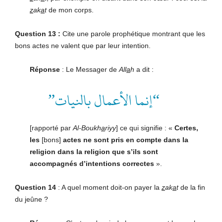
z
ak
a
t
de mon corps.
Question 13 :
Cite une parole prophétique montrant que les
bons actes ne valent que par leur intention.
Réponse
: Le Messager de
All
a
h
a dit :
“إنما الأعمال بالنيات”
[rapporté par
Al-Boukh
a
riyy
] ce qui signifie : «
Certes,
les
[bons]
actes ne sont pris en compte dans la
religion dans la religion que s’ils sont
accompagnés d’intentions correctes
».
Question 14
: A quel moment doit-on payer la
z
ak
a
t
de la fin
du jeûne ?