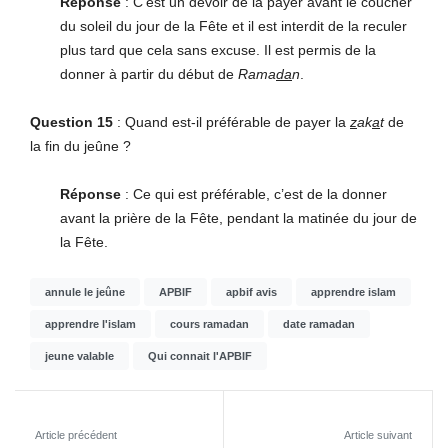
Réponse
: C’est un devoir de la payer avant le coucher
du soleil du jour de la Fête et il est interdit de la reculer
plus tard que cela sans excuse. Il est permis de la
donner à partir du début de
Rama
da
n
.
Question 15
: Quand est-il préférable de payer la
z
ak
a
t
de
la fin du jeûne ?
Réponse
: Ce qui est préférable, c’est de la donner
avant la prière de la Fête, pendant la matinée du jour de
la Fête.
annule le jeûne
APBIF
apbif avis
apprendre islam
apprendre l'islam
cours ramadan
date ramadan
jeune valable
Qui connait l'APBIF
Article précédent
Article suivant