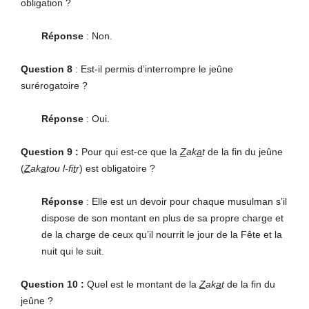
obligation ?
Réponse
: Non.
Question 8
: Est-il permis d’interrompre le jeûne
surérogatoire ?
Réponse
: Oui.
Question 9 :
Pour qui est-ce que la
Z
ak
a
t
de la fin du jeûne
(
Z
ak
a
tou l-fi
t
r
) est obligatoire ?
Réponse
: Elle est un devoir pour chaque musulman s’il
dispose de son montant en plus de sa propre charge et
de la charge de ceux qu’il nourrit le jour de la Fête et la
nuit qui le suit.
Question 10 :
Quel est le montant de la
Z
ak
a
t
de la fin du
jeûne ?