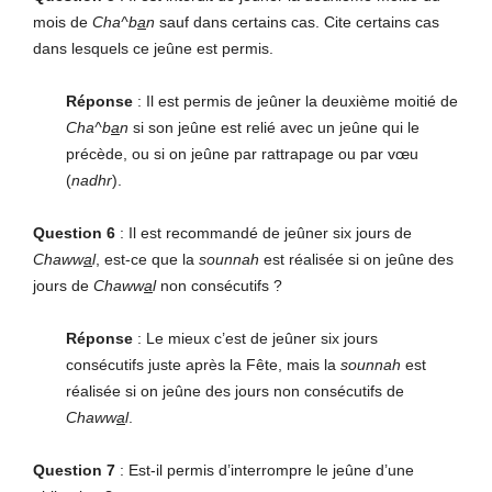
mois de
Cha^b
a
n
sauf dans certains cas. Cite certains cas
dans lesquels ce jeûne est permis.
Réponse
: Il est permis de jeûner la deuxième moitié de
Cha^b
a
n
si son jeûne est relié avec un jeûne qui le
précède, ou si on jeûne par rattrapage ou par vœu
(
nadhr
).
Question 6
: Il est recommandé de jeûner six jours de
Chaww
a
l
, est-ce que la
sounnah
est réalisée si on jeûne des
jours de
Chaww
a
l
non consécutifs ?
Réponse
: Le mieux c’est de jeûner six jours
consécutifs juste après la Fête, mais la
sounnah
est
réalisée si on jeûne des jours non consécutifs de
Chaww
a
l
.
Question 7
: Est-il permis d’interrompre le jeûne d’une