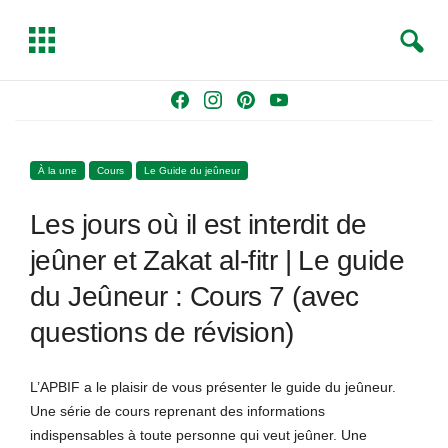
S
T
e
o
a
g
Skip
F
I
P
Y
r
g
to
a
n
i
o
c
l
content
c
s
n
u
h
e
À la une
Cours
Le Guide du jeûneur
e
t
t
T
b
a
e
u
Les jours où il est interdit de
o
g
r
b
o
r
e
e
jeûner et Zakat al-fitr | Le guide
k
a
s
du Jeûneur : Cours 7 (avec
m
t
questions de révision)
L’APBIF a le plaisir de vous présenter le guide du jeûneur.
Une série de cours reprenant des informations
indispensables à toute personne qui veut jeûner. Une