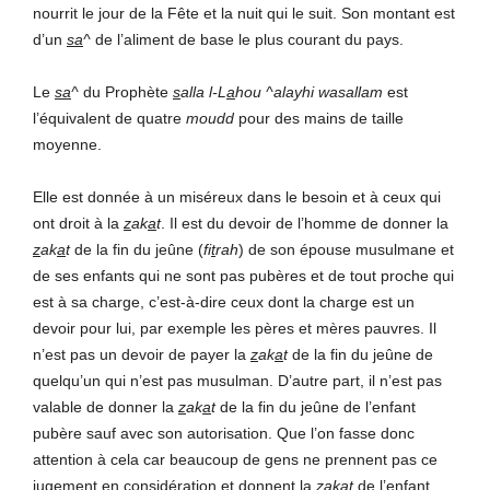
nourrit le jour de la Fête et la nuit qui le suit. Son montant est
d’un
sa
^
de l’aliment de base le plus courant du pays.
Le
sa
^
du Prophète
s
alla l-L
a
hou ^alayhi wasallam
est
l’équivalent de quatre
moudd
pour des mains de taille
moyenne.
Elle est donnée à un miséreux dans le besoin et à ceux qui
ont droit à la
z
ak
a
t
. Il est du devoir de l’homme de donner la
z
ak
a
t
de la fin du jeûne (
fi
t
rah
) de son épouse musulmane et
de ses enfants qui ne sont pas pubères et de tout proche qui
est à sa charge, c’est-à-dire ceux dont la charge est un
devoir pour lui, par exemple les pères et mères pauvres. Il
n’est pas un devoir de payer la
z
ak
a
t
de la fin du jeûne de
quelqu’un qui n’est pas musulman. D’autre part, il n’est pas
valable de donner la
z
ak
a
t
de la fin du jeûne de l’enfant
pubère sauf avec son autorisation. Que l’on fasse donc
attention à cela car beaucoup de gens ne prennent pas ce
jugement en considération et donnent la
z
ak
a
t
de l’enfant