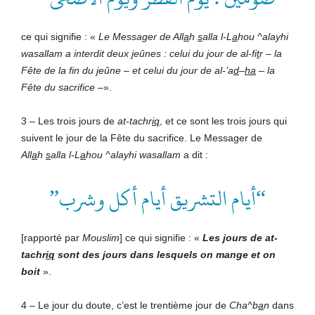
ce qui signifie : «
Le Messager de
All
a
h
s
alla l-L
a
hou ^alayhi
wasallam
a interdit
deux jeûnes : celui du jour de al-fi
t
r
–
la
Fête de la fin
du jeûne
–
et celui du jour de al-’a
d
–
ha
–
la
Fête du
sacrifice
–».
3 – Les trois jours de
at-tachr
iq
, et ce sont les trois jours qui
suivent le jour de la Fête du sacrifice. Le Messager de
All
a
h
s
alla l-L
a
hou ^alayhi wasallam
a dit :
“أيام التشريق أيام أكل وشرب”
[rapporté par
Mouslim
] ce qui signifie : «
Les jours de at-
tachr
iq
sont des jours dans lesquels on mange et on
boit
».
4 – Le jour du doute, c’est le trentième jour de
Cha^b
a
n
dans