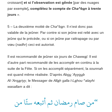
croissant]
et si l’observation est
gênée
[par des nuages
par exemple]
, complétez le
compte de
Cha^b
a
n
à trente
jours
».
5 – La deuxième moitié de
Cha^b
a
n
. Il n’est donc pas
valable de la jeûner. Par contre si son jeûne est relié avec un
jeûne qui le précède, ou si on jeûne par rattrapage ou par
vœu (
nadhr
) ceci est autorisé.
Il est recommandé de jeûner six jours de
Chaww
a
l
. Il est
d’autre part recommandé de les accomplir en continu à la
suite de la Fête. Si on les accomplit séparément, la
sounnah
est quand même réalisée. D’après
Ab
ou
‘Ayy
ou
b
Al-’An
sa
riyy
, le Messager de
All
a
h
s
alla l-L
a
hou ^alayhi
wasallam
a dit :
“من صام رمضان ثم أتبعه ستًا من