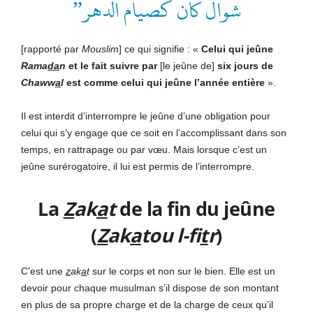
شوال كان كصيام الدهر”
[rapporté par
Mouslim
] ce qui signifie : «
Celui qui jeûne
Rama
da
n
et le fait suivre par
[le jeûne de]
six jours de
Chaww
a
l
est comme celui qui jeûne l’année entière
».
Il est interdit d’interrompre le jeûne d’une obligation pour
celui qui s’y engage que ce soit en l’accomplissant dans son
temps, en rattrapage ou par vœu. Mais lorsque c’est un
jeûne surérogatoire, il lui est permis de l’interrompre.
La
Z
ak
a
t
de la fin du jeûne
(
Z
ak
a
tou l-fi
t
r
)
C’est une
z
ak
a
t
sur le corps et non sur le bien. Elle est un
devoir pour chaque musulman s’il dispose de son montant
en plus de sa propre charge et de la charge de ceux qu’il