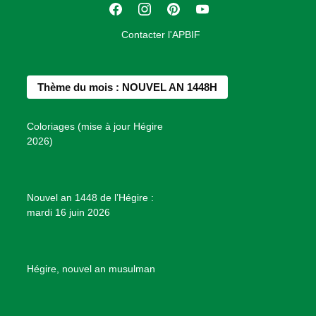
F
I
P
Y
i
a
n
i
o
o
Contacter l'APBIF
c
s
n
u
n
e
t
t
T
d
b
a
e
u
e
Thème du mois : NOUVEL AN 1448H
o
g
r
b
s
o
r
e
e
P
Coloriages (mise à jour Hégire
k
a
s
r
2026)
m
t
o
j
e
Nouvel an 1448 de l’Hégire :
t
mardi 16 juin 2026
s
d
e
B
Hégire, nouvel an musulman
i
e