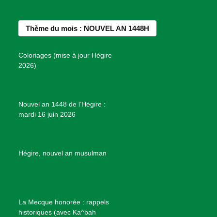
n
e
t
t
T
d
b
a
e
u
e
Thème du mois : NOUVEL AN 1448H
o
g
r
b
s
o
r
e
e
P
Coloriages (mise à jour Hégire
k
a
s
r
2026)
m
t
o
j
e
Nouvel an 1448 de l’Hégire :
t
mardi 16 juin 2026
s
d
e
B
Hégire, nouvel an musulman
i
e
n
f
La Mecque honorée : rappels
a
historiques (avec Ka^bah