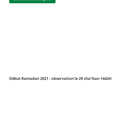
Début Ramadan 2021 : observation le 29 cha^ban 1442H