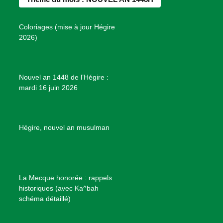
o
g
r
b
s
o
r
e
e
P
Coloriages (mise à jour Hégire
k
a
s
r
2026)
m
t
o
j
e
Nouvel an 1448 de l’Hégire :
t
mardi 16 juin 2026
s
d
e
B
Hégire, nouvel an musulman
i
e
n
f
La Mecque honorée : rappels
a
historiques (avec Ka^bah
i
schéma détaillé)
s
a