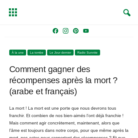
S
T
e
o
a
g
Skip
F
I
P
Y
r
g
to
a
n
i
o
c
l
content
c
s
n
u
h
e
À la une
La tombe
Le Jour dernier
Radio Sunnite
e
t
t
T
b
a
e
u
Comment gagner des
o
g
r
b
o
r
e
e
récompenses après la mort ?
k
a
s
(arabe et français)
m
t
La mort ! La mort est une porte que nous devrons tous
franchir. Et combien de nos bien-aimés l’ont déjà franchie !
Mais comment agir concrètement, maintenant, alors que
l’âme est toujours dans notre corps, pour que même après la
mort, nos actes nous rapportent des récompenses ? Et que