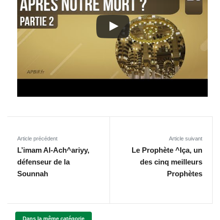
Article précédent
Article suivant
L’imam Al-Ach^ariyy,
Le Prophète ^Iça, un
défenseur de la
des cinq meilleurs
Sounnah
Prophètes
Dans la même catégorie