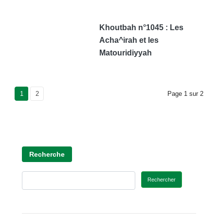
Khoutbah n°1045 : Les
Acha^irah et les
Matouridiyyah
Current Page
1
Page
2
Page
1
sur
2
Recherche
Rechercher