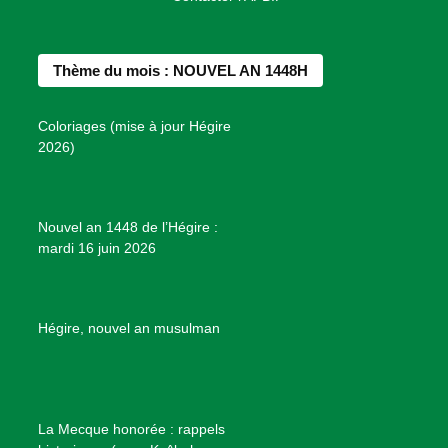
c
s
n
u
n
e
t
t
T
d
b
a
e
u
e
Thème du mois : NOUVEL AN 1448H
o
g
r
b
s
o
r
e
e
P
Coloriages (mise à jour Hégire
k
a
s
r
2026)
m
t
o
j
e
Nouvel an 1448 de l’Hégire :
t
mardi 16 juin 2026
s
d
e
B
Hégire, nouvel an musulman
i
e
n
f
La Mecque honorée : rappels
a