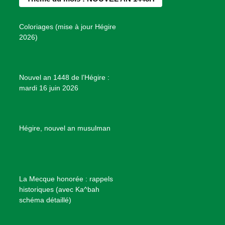
o
g
r
b
s
o
r
e
e
P
Coloriages (mise à jour Hégire
k
a
s
r
2026)
m
t
o
j
e
Nouvel an 1448 de l’Hégire :
t
mardi 16 juin 2026
s
d
e
B
Hégire, nouvel an musulman
i
e
n
f
La Mecque honorée : rappels
a
historiques (avec Ka^bah
i
schéma détaillé)
s
a