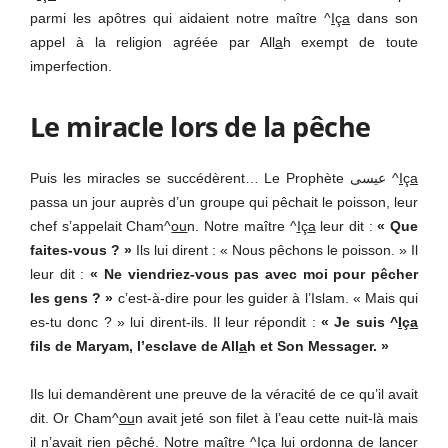
parmi les apôtres qui aidaient notre maître ^
I
ç
a
dans son
appel à la religion agréée par All
a
h exempt de toute
imperfection.
Le miracle lors de la pêche
Puis les miracles se succédèrent… Le Prophète عيسى ^
I
ç
a
passa un jour auprès d’un groupe qui pêchait le poisson, leur
chef s’appelait Cham^
ou
n. Notre maître ^
I
ç
a
leur dit :
« Que
faites-vous ? »
Ils lui dirent : « Nous pêchons le poisson. » Il
leur dit :
« Ne viendriez-vous pas avec moi pour pêcher
les gens ? »
c’est-à-dire pour les guider à l’Islam. « Mais qui
es-tu donc ? » lui dirent-ils. Il leur répondit :
« Je suis ^
I
ç
a
fils de Maryam, l’esclave de All
a
h et Son Messager. »
Ils lui demandèrent une preuve de la véracité de ce qu’il avait
dit. Or Cham^
ou
n avait jeté son filet à l’eau cette nuit-là mais
il n’avait rien pêché. Notre maître ^
I
ç
a
lui ordonna de lancer