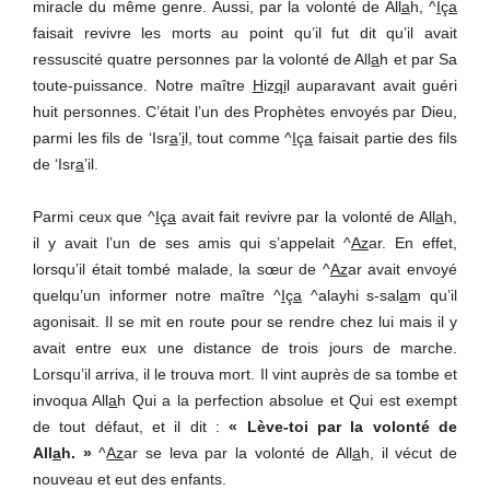
miracle du même genre. Aussi, par la volonté de All
a
h, ^
I
ç
a
faisait revivre les morts au point qu’il fut dit qu’il avait
ressuscité quatre personnes par la volonté de All
a
h et par Sa
toute-puissance. Notre maître
H
iz
qi
l auparavant avait guéri
huit personnes. C’était l’un des Prophètes envoyés par Dieu,
parmi les fils de ‘Isr
a
’
i
l, tout comme ^
I
ç
a
faisait partie des fils
de ‘Isr
a
’il.
Parmi ceux que ^
I
ç
a
avait fait revivre par la volonté de All
a
h,
il y avait l’un de ses amis qui s’appelait ^
Az
ar. En effet,
lorsqu’il était tombé malade, la sœur de ^
Az
ar avait envoyé
quelqu’un informer notre maître ^
I
ç
a
^alayhi s-sal
a
m qu’il
agonisait. Il se mit en route pour se rendre chez lui mais il y
avait entre eux une distance de trois jours de marche.
Lorsqu’il arriva, il le trouva mort. Il vint auprès de sa tombe et
invoqua All
a
h Qui a la perfection absolue et Qui est exempt
de tout défaut, et il dit :
« Lève-toi par la volonté de
All
a
h. »
^
Az
ar se leva par la volonté de All
a
h, il vécut de
nouveau et eut des enfants.