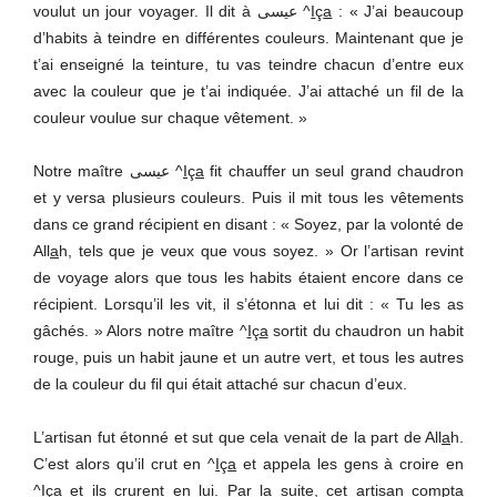
voulut un jour voyager. Il dit à عيسى ^
I
ç
a
: « J’ai beaucoup
d’habits à teindre en différentes couleurs. Maintenant que je
t’ai enseigné la teinture, tu vas teindre chacun d’entre eux
avec la couleur que je t’ai indiquée. J’ai attaché un fil de la
couleur voulue sur chaque vêtement. »
Notre maître عيسى ^
I
ç
a
fit chauffer un seul grand chaudron
et y versa plusieurs couleurs. Puis il mit tous les vêtements
dans ce grand récipient en disant : « Soyez, par la volonté de
All
a
h, tels que je veux que vous soyez. » Or l’artisan revint
de voyage alors que tous les habits étaient encore dans ce
récipient. Lorsqu’il les vit, il s’étonna et lui dit : « Tu les as
gâchés. » Alors notre maître ^
I
ç
a
sortit du chaudron un habit
rouge, puis un habit jaune et un autre vert, et tous les autres
de la couleur du fil qui était attaché sur chacun d’eux.
L’artisan fut étonné et sut que cela venait de la part de All
a
h.
C’est alors qu’il crut en ^
I
ç
a
et appela les gens à croire en
^
I
ç
a
et ils crurent en lui. Par la suite, cet artisan compta