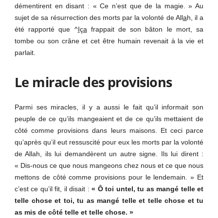
démentirent en disant : « Ce n’est que de la magie. » Au
sujet de sa résurrection des morts par la volonté de All
a
h, il a
été rapporté que ^
I
ç
a
frappait de son bâton le mort, sa
tombe ou son crâne et cet être humain revenait à la vie et
parlait.
Le miracle des provisions
Parmi ses miracles, il y a aussi le fait qu’il informait son
peuple de ce qu’ils mangeaient et de ce qu’ils mettaient de
côté comme provisions dans leurs maisons. Et ceci parce
qu’après qu’il eut ressuscité pour eux les morts par la volonté
de Allah, ils lui demandèrent un autre signe. Ils lui dirent :
« Dis-nous ce que nous mangeons chez nous et ce que nous
mettons de côté comme provisions pour le lendemain. » Et
c’est ce qu’il fit, il disait :
« Ô toi untel, tu as mangé telle et
telle chose et toi, tu as mangé telle et telle chose et tu
as mis de côté telle et telle chose. »