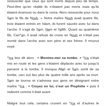
ressusciter que ceux qui sont morts depuis peu de temps.
Peut-être qu’en réalité ils n’étaient pas morts mais qu’ils
étaient évanouis ou dans le coma. Alors ressuscite pour nous
S
a
m le fils de N
ouh
. » Notre maître N
ouh
avait quatre fils,
trois étaient entrés en Islam, ils furent sauvés avec lui dans
l’arche. Il s’agit de S
a
m,
Ha
m et Y
a
fith. Quant au quatrième
fils, Can^
a
n, il avait refusé de croire en N
ouh
et n’était pas
monté dans l’arche avec son père et ses frères. Il mourut
noyé.
^
I
ç
a
leur dit alors :
« Montrez-moi sa tombe. »
^
I
ç
a
s’était
mis en route et les gens s’étaient déplacés avec lui jusqu’à
parvenir à la tombe. Il invoqua All
a
h et S
a
m sortit de sa
tombe, ceci eut lieu plus de quatre mille ans après sa mort.
S
a
m se tourna et s’adressa aux gens en désignant notre
maître ^
I
ç
a
:
« Croyez en lui, c’est un Prophète »
puis il
redevint comme il était avant.
Malgré tout cela, certains crurent en ^
I
ç
a
et d’autres le