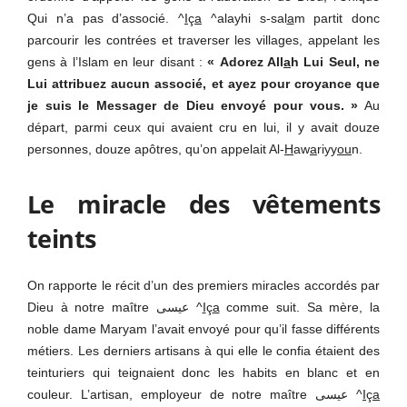
Qui n’a pas d’associé. ^
I
ç
a
^alayhi s-sal
a
m partit donc
parcourir les contrées et traverser les villages, appelant les
gens à l’Islam en leur disant :
« Adorez All
a
h Lui Seul, ne
Lui attribuez aucun associé, et ayez pour croyance que
je suis le Messager de Dieu envoyé pour vous. »
Au
départ, parmi ceux qui avaient cru en lui, il y avait douze
personnes, douze apôtres, qu’on appelait Al-
H
aw
a
riyy
ou
n.
Le miracle des vêtements
teints
On rapporte le récit d’un des premiers miracles accordés par
Dieu à notre maître عيسى ^
I
ç
a
comme suit. Sa mère, la
noble dame Maryam l’avait envoyé pour qu’il fasse différents
métiers. Les derniers artisans à qui elle le confia étaient des
teinturiers qui teignaient donc les habits en blanc et en
couleur. L’artisan, employeur de notre maître عيسى ^
I
ç
a