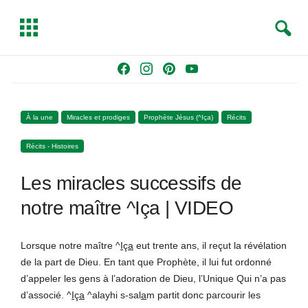
S
T
e
o
a
g
Skip
F
I
P
Y
r
g
to
a
n
i
o
c
l
content
c
s
n
u
h
e
À la une
Miracles et prodiges
Prophète Jésus (^Iça)
Récits
e
t
t
T
b
a
e
u
Récits - Histoires
o
g
r
b
o
r
e
e
Les miracles successifs de
k
a
s
m
t
notre maître ^Iça | VIDEO
Lorsque notre maître ^
I
ç
a
eut trente ans, il reçut la révélation
de la part de Dieu. En tant que Prophète, il lui fut ordonné
d’appeler les gens à l’adoration de Dieu, l’Unique Qui n’a pas
d’associé. ^
I
ç
a
^alayhi s-sal
a
m partit donc parcourir les