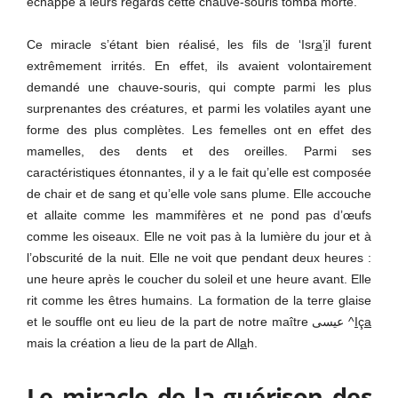
échappé à leurs regards cette chauve-souris tomba morte.
Ce miracle s’étant bien réalisé, les fils de ‘Isr
a
’
i
l furent
extrêmement irrités. En effet, ils avaient volontairement
demandé une chauve-souris, qui compte parmi les plus
surprenantes des créatures, et parmi les volatiles ayant une
forme des plus complètes. Les femelles ont en effet des
mamelles, des dents et des oreilles. Parmi ses
caractéristiques étonnantes, il y a le fait qu’elle est composée
de chair et de sang et qu’elle vole sans plume. Elle accouche
et allaite comme les mammifères et ne pond pas d’œufs
comme les oiseaux. Elle ne voit pas à la lumière du jour et à
l’obscurité de la nuit. Elle ne voit que pendant deux heures :
une heure après le coucher du soleil et une heure avant. Elle
rit comme les êtres humains. La formation de la terre glaise
et le souffle ont eu lieu de la part de notre maître عيسى ^
I
ç
a
mais la création a lieu de la part de All
a
h.
Le miracle de la guérison des