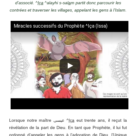
d’associé. ^
I
ç
a
^alayhi s-sal
a
m partit donc parcourir les
contrées et traverser les villages, appelant les gens à l’Islam.
Miracles successifs du Prophète ^Iça (Issa)
Lorsque notre maître عيسى ^
I
ç
a
eut trente ans, il reçut la
révélation de la part de Dieu. En tant que Prophète, il lui fut
ordonné d’appeler les gens à l’adoration de Dieu, l’Unique