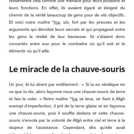
ressentirent cela comme une menace pour leurs positions et
leurs fonctions. En effet, ils avaient égaré et éloigné du
chemin de la vérité beaucoup de gens pour de vils objectifs.
Et voici notre maître ^
I
ç
a
, sûr, fort par les preuves et les
arguments qui dévoilait leurs secrets et qui propageait entre
les gens la réalité de leur bassesse. Ils s’étaient donc
concertés entre eux pour le combattre où qu’il soit et le
démentir où qu’il aille.
Le miracle de la chauve-souris
Un jour, ils lui dirent par entêtement : « Si tu es véridique en
ce que tu dis, alors façonne nous une chauve-souris de terre
et fais la voler. » Notre maître ^
I
ç
a
se leva, se fiant à All
a
h
exempt d’imperfection, il prit de la terre glaise et en façonna
une chauve-souris, puis il souffla dedans et cette chauve-
souris s’envola par la volonté de All
a
h entre ciel et terre à la
stupeur de l’assistance. Cependant, dès qu’elle avait