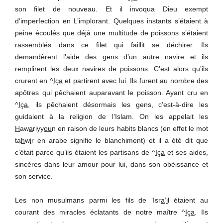
son filet de nouveau. Et il invoqua Dieu exempt
d’imperfection en L’implorant. Quelques instants s’étaient à
peine écoulés que déjà une multitude de poissons s’étaient
rassemblés dans ce filet qui faillit se déchirer. Ils
demandèrent l’aide des gens d’un autre navire et ils
remplirent les deux navires de poissons. C’est alors qu’ils
crurent en ^
I
ç
a
et partirent avec lui. Ils furent au nombre des
apôtres qui pêchaient auparavant le poisson. Ayant cru en
^
I
ç
a
, ils pêchaient désormais les gens, c’est-à-dire les
guidaient à la religion de l’Islam. On les appelait les
H
aw
a
riyy
ou
n en raison de leurs habits blancs (en effet le mot
ta
h
w
i
r en arabe signifie le blanchiment) et il a été dit que
c’était parce qu’ils étaient les partisans de ^
I
ç
a
et ses aides,
sincères dans leur amour pour lui, dans son obéissance et
son service.
Les non musulmans parmi les fils de ‘Isr
a
’
i
l étaient au
courant des miracles éclatants de notre maître ^
I
ç
a
. Ils