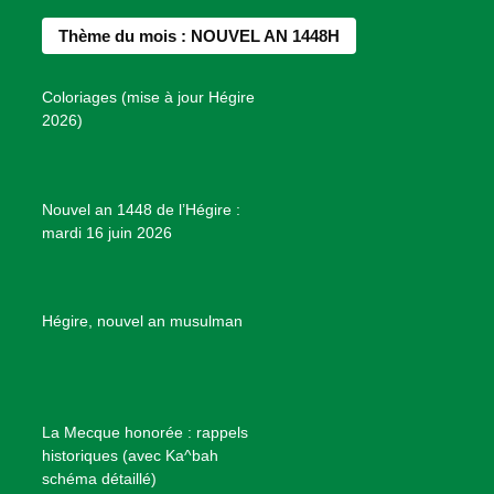
d
b
a
e
u
e
Thème du mois : NOUVEL AN 1448H
o
g
r
b
s
o
r
e
e
P
Coloriages (mise à jour Hégire
k
a
s
r
2026)
m
t
o
j
e
Nouvel an 1448 de l’Hégire :
t
mardi 16 juin 2026
s
d
e
B
Hégire, nouvel an musulman
i
e
n
f
La Mecque honorée : rappels
a
historiques (avec Ka^bah
i
schéma détaillé)