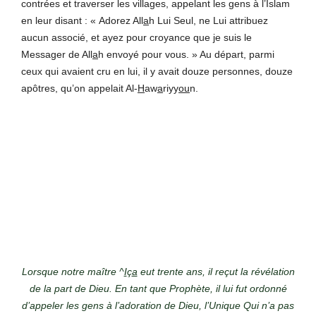
contrées et traverser les villages, appelant les gens à l’Islam
en leur disant : « Adorez All
a
h Lui Seul, ne Lui attribuez
aucun associé, et ayez pour croyance que je suis le
Messager de All
a
h envoyé pour vous. » Au départ, parmi
ceux qui avaient cru en lui, il y avait douze personnes, douze
apôtres, qu’on appelait Al-
H
aw
a
riyy
ou
n.
Lorsque notre maître ^
I
ç
a
eut trente ans, il reçut la révélation
de la part de Dieu. En tant que Prophète, il lui fut ordonné
d’appeler les gens à l’adoration de Dieu, l’Unique Qui n’a pas