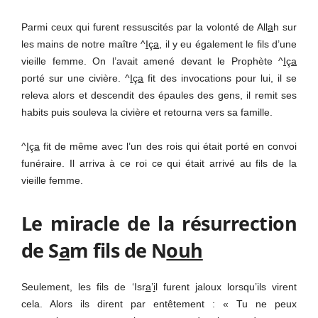
Parmi ceux qui furent ressuscités par la volonté de All
a
h sur
les mains de notre maître ^
I
ç
a
, il y eu également le fils d’une
vieille femme. On l’avait amené devant le Prophète ^
I
ç
a
porté sur une civière. ^
I
ç
a
fit des invocations pour lui, il se
releva alors et descendit des épaules des gens, il remit ses
habits puis souleva la civière et retourna vers sa famille.
^
I
ç
a
fit de même avec l’un des rois qui était porté en convoi
funéraire. Il arriva à ce roi ce qui était arrivé au fils de la
vieille femme.
Le miracle de la résurrection
de S
a
m fils de N
ouh
Seulement, les fils de ‘Isr
a
’
i
l furent jaloux lorsqu’ils virent
cela. Alors ils dirent par entêtement : « Tu ne peux