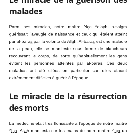
malades
Parmi ses miracles, notre maître ^Iça ^alayhi s-sal
a
m
guérissait l’aveugle de naissance et ceux qui étaient atteint
par al-bara
s
par la volonté de All
a
h. Al-bara
s
est une maladie
de la peau, elle se manifeste sous forme de blancheurs
recouvrant le corps, de sorte qu’habituellement les gens
évitent les personnes atteintes par al-baras. Ces deux
maladies ont été citées en particulier car elles étaient
extrêmement difficiles à guérir à l’époque.
Le miracle de la résurrection
des morts
La médecine était très florissante à l’époque de notre maître
^
I
ç
a
. All
a
h manifesta sur les mains de notre maître ^
I
ç
a
un