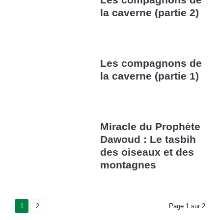
la caverne (partie 2)
Les compagnons de
la caverne (partie 1)
Miracle du Prophète
Dawoud : Le tasbih
des oiseaux et des
montagnes
Current Page
1
Page
2
Page
1
sur
2