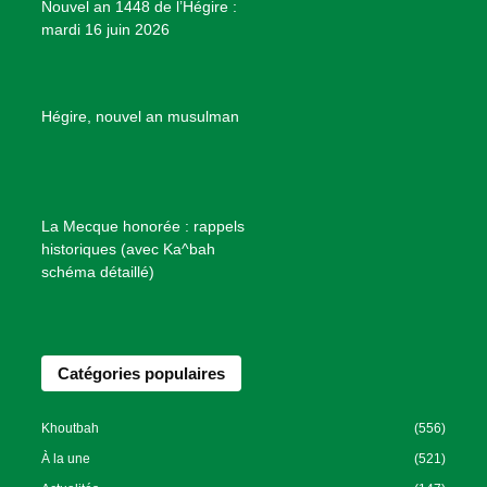
Nouvel an 1448 de l’Hégire :
t
mardi 16 juin 2026
s
d
e
B
Hégire, nouvel an musulman
i
e
n
f
La Mecque honorée : rappels
a
historiques (avec Ka^bah
i
schéma détaillé)
s
a
n
Catégories populaires
c
e
I
Khoutbah
(556)
s
À la une
(521)
l