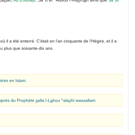
 il a été enterré. C’était en l’an cinquante de l’Hégire, et il a
eu plus que soixante-dix ans.
trés en Islam.
auprès du Prophète
s
alla l-L
a
hou ^alayhi wassallam.