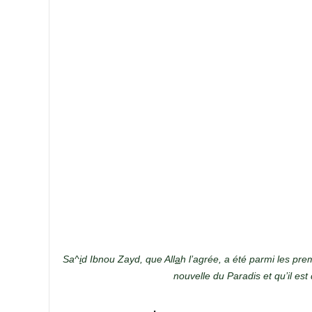
Sa^
i
d Ibnou Zayd, que All
a
h l’agrée, a été parmi les prem
nouvelle du Paradis et qu’il est