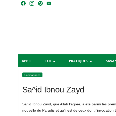
Skip
F
I
P
Y
to
a
n
i
o
content
c
s
n
u
e
t
t
T
b
a
e
u
o
g
r
b
o
r
e
e
k
a
s
m
t
APBIF
FOI
PRATIQUES
SAVA
Compagnons
Sa^id Ibnou Zayd
Sa^
i
d Ibnou Zayd, que All
a
h l’agrée, a été parmi les premi
nouvelle du Paradis et qu’il est de ceux dont l’invocation 