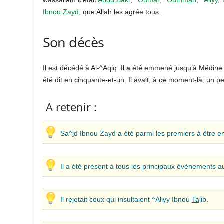
Ibnou Zayd
, que All
a
h les agrée tous.
Son décès
Il est décédé à Al-^A
qiq
. Il a été emmené jusqu’à Médine où
été dit en cinquante-et-un. Il avait, à ce moment-là, un p
A retenir :
Sa^
i
d Ibnou Zayd a été parmi les premiers à être en
Il a été présent à tous les principaux évènements 
Il rejetait ceux qui insultaient ^Aliyy Ibnou
Ta
lib.