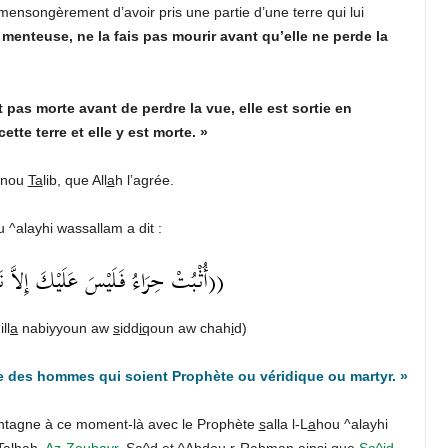
é mensongèrement d’avoir pris une partie d’une terre qui lui
st menteuse, ne la fais pas mourir avant qu’elle ne perde la
 pas morte avant de perdre la vue, elle est sortie en
tte terre et elle y est morte. »
Ibnou
Ta
lib, que All
a
h l’agrée.
 ^alayhi wassallam a dit :
أُثْبُتْ حِرَاءُ فَلَيْسَ عَلَيْكَ إِلاَّ ن))
ll
a
nabiyyoun aw
s
idd
iq
oun aw chah
i
d)
 que des hommes qui soient Prophète ou véridique ou martyr. »
montagne à ce moment-là avec le Prophète
s
alla l-L
a
hou ^alayhi
T
al
h
ah,
Az-Zoubayr
, Sa^d et ^Abdou r-Ra
h
m
a
n ainsi que
Sa^
i
d