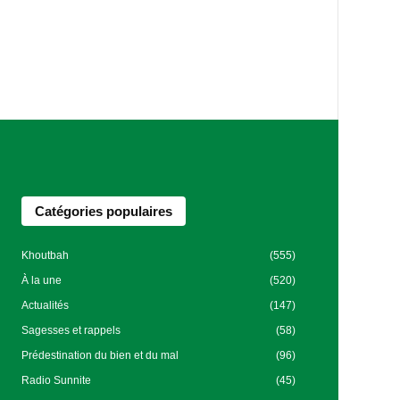
Catégories populaires
Khoutbah
(555)
À la une
(520)
Actualités
(147)
Sagesses et rappels
(58)
Prédestination du bien et du mal
(96)
Radio Sunnite
(45)