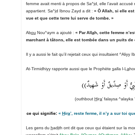
femme avait menti à propos de Sa^
i
d, elle l’avait accus
appartient. Sa^
i
d Ibnou Zayd a dit :
« Ô Allah, si elle e
vue et que cette terre lui serve de tombe. »
Ab
ou
Nou^aym a ajouté :
« Par All
a
h, cette femme n’est
marchant à tâtons, elle est tombée dans un puits de ce
Il y a aussi le fait qu’il rejetait ceux qui insultaient ^Aliyy 
At-Tirmidhiyy rapporte aussi que le Prophète
s
alla l-L
a
hou
((َبِيٌّ أَوْ صِدِّيقٌ أَوْ شَهِيدٌ
(outhbout
H
ir
a
’ falaysa ^alayka ‘i
«
H
ir
a
’, reste ferme, il n’y a sur toi
Les gens du
h
ad
i
th ont dit que ceux qui étaient sur la 
wassallam c’était
Ab
ou
Bakr
,
^Oumar
,
^Outhm
a
n
,
^Aliyy
,