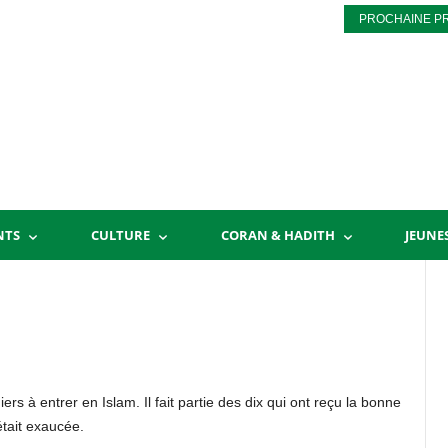
PROCHAINE P
NTS
CULTURE
CORAN & HADITH
JEUNE
ers à entrer en Islam. Il fait partie des dix qui ont reçu la bonne
était exaucée.