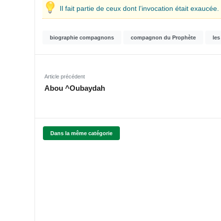
Il fait partie de ceux dont l’invocation était exaucée.
biographie compagnons
compagnon du Prophète
le
Article précédent
Abou ^Oubaydah
Dans la même catégorie