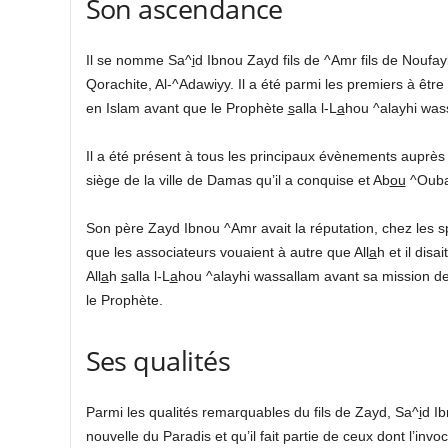
Son ascendance
Il se nomme Sa^
i
d Ibnou Zayd fils de ^Amr fils de Noufa
Qorachite, Al-^Adawiyy. Il a été parmi les premiers à être en
en Islam avant que le Prophète
s
alla l-L
a
hou ^alayhi wass
Il a été présent à tous les principaux évènements auprè
siège de la ville de Damas qu’il a conquise et Ab
ou
^Oubay
Son père Zayd Ibnou ^Amr avait la réputation, chez les sp
que les associateurs vouaient à autre que All
a
h et il disai
All
a
h
s
alla l-L
a
hou ^alayhi wassallam avant sa mission de 
le Prophète.
Ses qualités
Parmi les qualités remarquables du fils de Zayd, Sa^
i
d Ib
nouvelle du Paradis et qu’il fait partie de ceux dont l’invo