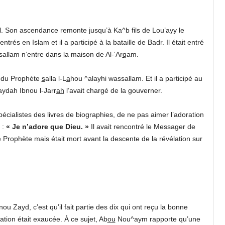
yl. Son ascendance remonte jusqu’à Ka^b fils de Lou’ayy le
trés en Islam et il a participé à la bataille de Badr. Il était entré
allam n’entre dans la maison de Al-‘Ar
q
am.
s du Prophète
s
alla l-L
a
hou ^alayhi wassallam. Et il a participé au
dah Ibnou l-Jarr
ah
l’avait chargé de la gouverner.
écialistes des livres de biographies, de ne pas aimer l’adoration
t :
« Je n’adore que Dieu. »
Il avait rencontré le Messager de
Prophète mais était mort avant la descente de la révélation sur
nou Zayd, c’est qu’il fait partie des dix qui ont reçu la bonne
cation était exaucée. À ce sujet, Ab
ou
Nou^aym rapporte qu’une