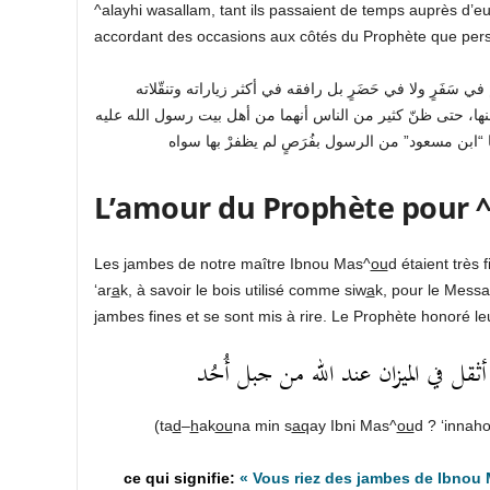
^alayhi wasallam, tant ils passaient de temps auprès d’e
accordant des occasions aux côtés du Prophète que pers
َفَرٍ ولا في حَضَرٍ بل رافقه في أكثر زياراته وتنقّلاته
نها، حتى ظنّ كثير من الناس أنهما من أهل بيت رسول الله عليه
L’amour du Prophète pour 
Les jambes de notre maître Ibnou Mas^
ou
d étaient très 
‘ar
a
k, à savoir le bois utilisé comme siw
a
k, pour le Messa
jambes fines et se sont mis à rire. Le Prophète honoré leur
 في الميزان عند الله من جبل أُحُد
(ta
d
–
h
ak
ou
na min s
aq
ay Ibni Mas^
ou
d ? ‘innah
«
Vous riez des jambes de Ibnou