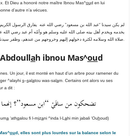
ux. Et Dieu a honoré notre maître Ibnou Mas^
ou
d en lui
onne d’autre n’a vécues.
لم يكن سيدنا “عبد الله بن مسعود” رضي الله عنه يفارق الرسول الكريم في س
يخدمه ويخدم أهل بيته صلى الله عليه وسلم هو وأمّه أم عبد رضي الله ع
صلاة الله وسلامه لكثرة دخولهم إليهم وخروجهم من عندهم، وظفر سيدنا “ابن مسعود” من الرسول بفُرَصٍ لم يظفرْ بها سواه.
^Abdoull
a
h ibnou Mas^
ou
d
fines. Un jour, il est monté en haut d’un arbre pour ramener du
ger ^alayhi
s
–
s
al
a
tou was-sal
a
m. Certains ont alors vu ses
 a dit :
تضحكون من ساقَيْ “ابن مسعود”؟ إنهما أثقل
oum
a
‘ath
q
alou fi l-m
i
z
a
ni ^inda l-L
a
hi min jabali ‘Ou
h
oud)
 Mas^
ou
d, elles sont plus lourdes sur la balance selon le