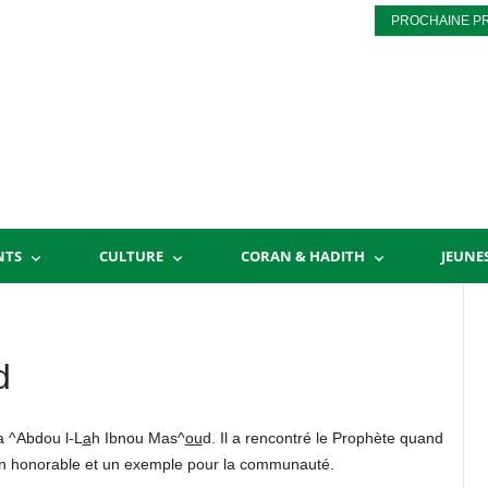
PROCHAINE P
NTS
CULTURE
CORAN & HADITH
JEUNE
d
a ^Abdou l-L
a
h Ibnou Mas^
ou
d. Il a rencontré le Prophète quand
pagnon honorable et un exemple pour la communauté.