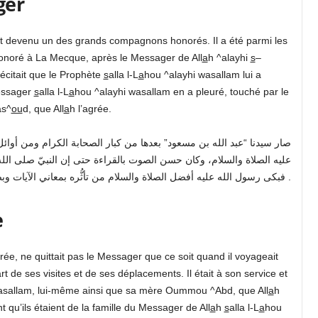
ger
t devenu un des grands compagnons honorés. Il a été parmi les
onoré à La Mecque, après le Messager de All
a
h ^alayhi
s
–
récitait que le Prophète
s
alla l-L
a
hou ^alayhi wasallam lui a
 Messager
s
alla l-L
a
hou ^alayhi wasallam en a pleuré, touché par le
as^
ou
d, que All
a
h l’agrée.
صار سيدنا “عبد الله بن مسعود” بعدها من كبار الصحابة الكرام ومن أوائل
عليه الصلاة والسلام، وكان حسن الصوت بالقراءة حتى إن النبيّ صلى الل
فبكى رسول الله عليه أفضل الصلاة والسلام من تأثُّره بمعاني الآيات وبصوته رضي الله عنه .
e
grée, ne quittait pas le Messager que ce soit quand il voyageait
art de ses visites et de ses déplacements. Il était à son service et
asallam, lui-même ainsi que sa mère Oummou ^Abd, que All
a
h
qu’ils étaient de la famille du Messager de All
a
h
s
alla l-L
a
hou