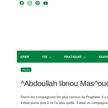
Skip
F
I
P
Y
to
a
n
i
o
content
c
s
n
u
e
t
t
T
b
a
e
u
o
g
r
b
o
r
e
e
k
a
s
m
t
APBIF
FOI
PRATIQUES
SAVA
Récits
^Abdoullah Ibnou Mas^ou
Parmi les compagnons les plus connus du Prophète, il y 
il était jeune puis il ne l’a plus quitté. Il était un com