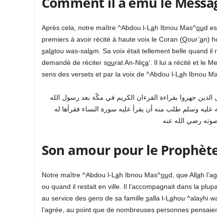
Comment il a ému le Messa
Après cela, notre maître ^Abdou l-L
a
h Ibnou Mas^
ou
d es
premiers à avoir récité à haute voix le Coran (
Q
our’
a
n) h
s
al
a
tou was-sal
a
m. Sa voix était tellement belle quand il 
demandé de réciter s
ou
rat An-Niç
a
’. Il lui a récité et le
sens des versets et par la voix de ^Abdou l-L
a
h Ibnou M
 الذين جهروا بقراءة القرءان الكريم في مكّة بعد رسول الله
ه عليه وسلم طلب منه أن يقرأ عليه سورة النساء فقرأها له
Son amour pour le Prophèt
Notre maître ^Abdou l-L
a
h Ibnou Mas^
ou
d, que All
a
h l’a
ou quand il restait en ville. Il l’accompagnait dans la plup
au service des gens de sa famille
s
alla l-L
a
hou ^alayhi w
l’agrée, au point que de nombreuses personnes pensaient 