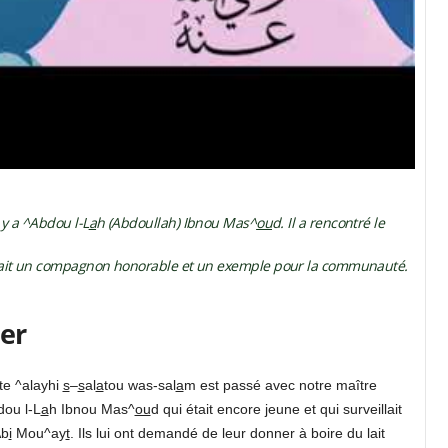
y a ^Abdou l-L
a
h (Abdoullah) Ibnou Mas^
ou
d. Il a rencontré le
 Il était un compagnon honorable et un exemple pour la communauté.
er
e ^alayhi
s
–
s
al
a
tou was-sal
a
m est passé avec notre maître
dou l-L
a
h Ibnou Mas^
ou
d qui était encore jeune et qui surveillait
Ab
i
Mou^ay
t
. Ils lui ont demandé de leur donner à boire du lait