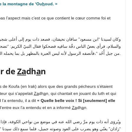
e la montagne de ‘Ou
h
oud.
»
pas l’aspect mais c’est ce que contient le cœur comme foi et
وكان لسيدنا “ابن مسعود” ساقان نحيفتان، فصعد ذات يوم إلى أعلى شجرة ل
والسلام، فرأى بعضُ الناس دقّة ساقيه فضحكوا فقال النبيّ الكريم: “تضح
من جبل أُحُد “،فأنصفه الرسول لأنه ليس العبرة بالمظهر بل بما يحمله القلب من إيمان وعلم.
ur de
Za
dh
a
n
ons de Koufa (en Irak) alors que des grands pécheurs s’étaient
teur qui s’appelait
Za
dh
a
n, qui chantait en jouant du luth et qui
d l’a entendu, il a dit
« Quelle belle voix ! Si [seulement] elle
n d’entre eux l’a entendu et en a informé
Za
dh
a
n.
ويُروَى أنه ذات يوم مرَّ رضي الله عنه في موضع من نواحي الكوفة، فإذا 
زاذان” يغنّي وهو يضرب على العود وصوته جميل، فلما سمع ذلك سيدنا “ا