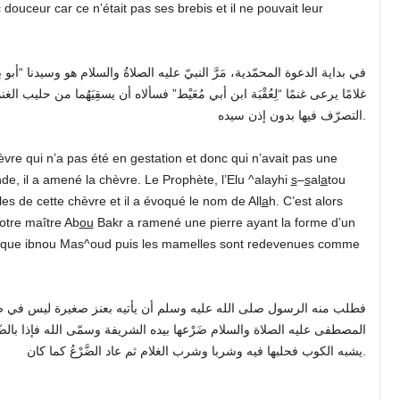
c douceur car ce n’était pas ses brebis et il ne pouvait leur
في بداية الدعوة المحمّدية، مَرَّ النبيّ عليه الصلاةُ والسلام هو وسيدنا “
غلامًا يرعى غنمًا “لِعُقْبَة ابن أبي مُعَيْط” فسألاه أن يسقِيَهُما من حليب ال
التصرّف فيها بدون إذن سيده.
re qui n’a pas été en gestation et donc qui n’avait pas une
de, il a amené la chèvre. Le Prophète, l’Elu ^alayhi
s
–
s
al
a
tou
s de cette chèvre et il a évoqué le nom de All
a
h. C’est alors
Notre maître Ab
ou
Bakr a ramené une pierre ayant la forme d’un
e ainsi que ibnou Mas^oud puis les mamelles sont redevenues comme
فطلب منه الرسول صلى الله عليه وسلم أن يأتيه بعنز صغيرة ليس في ضر
المصطفى عليه الصلاة والسلام ضَرْعها بيده الشريفة وسمّى الله فإذا بالض
يشبه الكوب فحلبها فيه وشربا وشرب الغلام ثم عاد الضَّرْعُ كما كان.