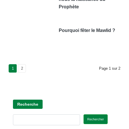
Prophète
Pourquoi fêter le Mawlid ?
Current Page
1
Page
2
Page
1
sur
2
Recherche
Rechercher