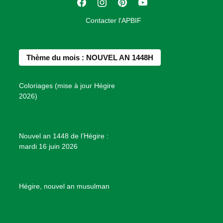
F
I
P
Y
i
a
n
i
o
o
Contacter l'APBIF
c
s
n
u
n
e
t
t
T
d
b
a
e
u
e
Thème du mois : NOUVEL AN 1448H
o
g
r
b
s
o
r
e
e
P
Coloriages (mise à jour Hégire
k
a
s
r
2026)
m
t
o
j
e
Nouvel an 1448 de l’Hégire :
t
mardi 16 juin 2026
s
d
e
B
Hégire, nouvel an musulman
i
e
n