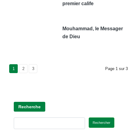
premier calife
Mouhammad, le Messager
de Dieu
Current Page
1
Page
2
Page
3
Page
1
sur
3
Recherche
Rechercher