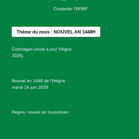
a
n
i
o
o
Contacter l'APBIF
c
s
n
u
n
e
t
t
T
d
b
a
e
u
e
Thème du mois : NOUVEL AN 1448H
o
g
r
b
s
o
r
e
e
P
Coloriages (mise à jour Hégire
k
a
s
r
2026)
m
t
o
j
e
Nouvel an 1448 de l’Hégire :
t
mardi 16 juin 2026
s
d
e
B
Hégire, nouvel an musulman
i
e
n