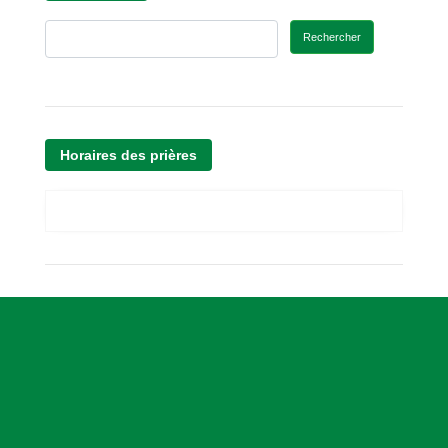
Rechercher
Horaires des prières
A
s
s
o
c