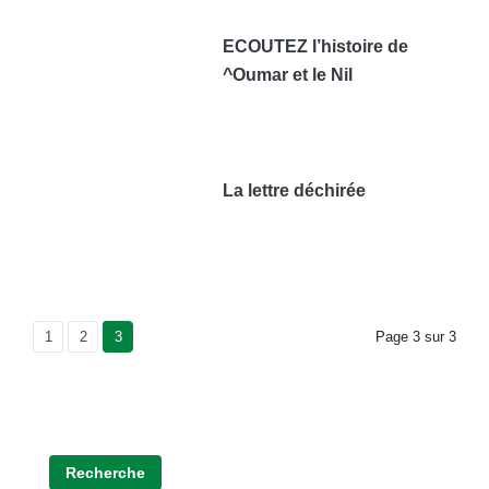
ECOUTEZ l’histoire de
^Oumar et le Nil
La lettre déchirée
Page
1
Page
2
Current Page
3
Page
3
sur
3
Recherche