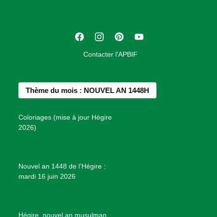
i
a
t
F
I
P
Y
i
a
n
i
o
o
Contacter l'APBIF
c
s
n
u
n
e
t
t
T
d
b
a
e
u
e
Thème du mois : NOUVEL AN 1448H
o
g
r
b
s
o
r
e
e
P
Coloriages (mise à jour Hégire
k
a
s
r
2026)
m
t
o
j
e
Nouvel an 1448 de l’Hégire :
t
mardi 16 juin 2026
s
d
e
B
Hégire, nouvel an musulman