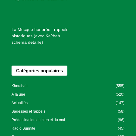
i
e
n
f
La Mecque honorée : rappels
a
historiques (avec Ka^bah
i
schéma détaillé)
s
a
n
Catégories populaires
c
e
I
Khoutbah
(555)
s
À la une
(520)
l
Actualités
(147)
a
Sagesses et rappels
(58)
m
Prédestination du bien et du mal
(96)
i
Radio Sunnite
(45)
q