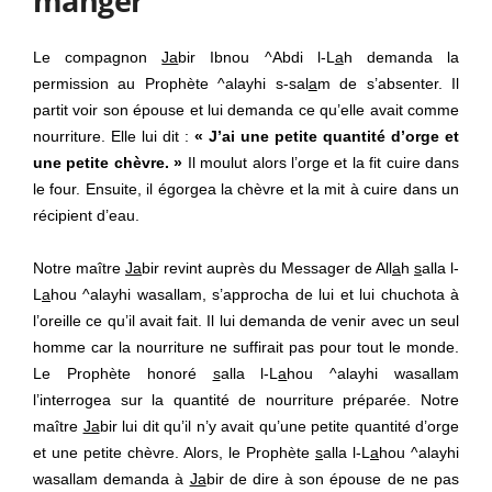
manger
Le compagnon
Ja
bir Ibnou ^Abdi l-L
a
h demanda la
permission au Prophète ^alayhi s-sal
a
m de s’absenter. Il
partit voir son épouse et lui demanda ce qu’elle avait comme
nourriture. Elle lui dit :
« J’ai une petite quantité d’orge et
une petite chèvre. »
Il moulut alors l’orge et la fit cuire dans
le four. Ensuite, il égorgea la chèvre et la mit à cuire dans un
récipient d’eau.
Notre maître
Ja
bir revint auprès du Messager de All
a
h
s
alla l-
L
a
hou ^alayhi wasallam, s’approcha de lui et lui chuchota à
l’oreille ce qu’il avait fait. Il lui demanda de venir avec un seul
homme car la nourriture ne suffirait pas pour tout le monde.
Le Prophète honoré
s
alla l-L
a
hou ^alayhi wasallam
l’interrogea sur la quantité de nourriture préparée. Notre
maître
Ja
bir lui dit qu’il n’y avait qu’une petite quantité d’orge
et une petite chèvre. Alors, le Prophète
s
alla l-L
a
hou ^alayhi
wasallam demanda à
Ja
bir de dire à son épouse de ne pas