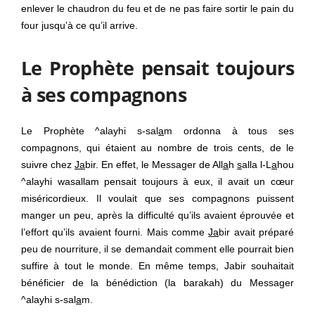
enlever le chaudron du feu et de ne pas faire sortir le pain du
four jusqu’à ce qu’il arrive.
Le Prophète pensait toujours
à ses compagnons
Le Prophète ^alayhi s-sal
a
m ordonna à tous ses
compagnons, qui étaient au nombre de trois cents, de le
suivre chez
Ja
bir. En effet, le Messager de All
a
h
s
alla l-L
a
hou
^alayhi wasallam pensait toujours à eux, il avait un cœur
miséricordieux. Il voulait que ses compagnons puissent
manger un peu, après la difficulté qu’ils avaient éprouvée et
l’effort qu’ils avaient fourni. Mais comme
Ja
bir avait préparé
peu de nourriture, il se demandait comment elle pourrait bien
suffire à tout le monde. En même temps, Jabir souhaitait
bénéficier de la bénédiction (la barakah) du Messager
^alayhi s-sal
a
m.