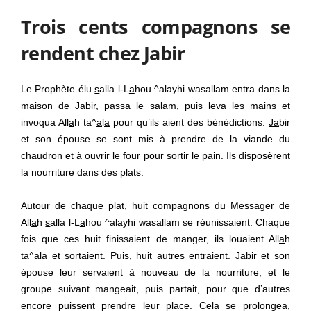
Trois cents compagnons se
rendent chez Jabir
Le Prophète élu
s
alla l-L
a
hou ^alayhi wasallam entra dans la
maison de
Ja
bir, passa le sal
a
m, puis leva les mains et
invoqua All
a
h ta^
a
l
a
pour qu’ils aient des bénédictions.
Ja
bir
et son épouse se sont mis à prendre de la viande du
chaudron et à ouvrir le four pour sortir le pain. Ils disposèrent
la nourriture dans des plats.
Autour de chaque plat, huit compagnons du Messager de
All
a
h
s
alla l-L
a
hou ^alayhi wasallam se réunissaient.
Chaque
fois que ces huit finissaient de manger, ils louaient All
a
h
ta^
a
l
a
et sortaient. Puis, huit autres entraient.
Ja
bir et son
épouse leur servaient à nouveau de la nourriture, et le
groupe suivant mangeait, puis partait, pour que d’autres
encore puissent prendre leur place. Cela se prolongea,