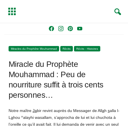
S
T
e
o
a
g
Skip
F
I
P
Y
r
g
to
a
n
i
o
c
l
content
c
s
n
u
h
e
Miracles du Prophète Mouhammad
Récits
Récits - Histoires
e
t
t
T
b
a
e
u
Miracle du Prophète
o
g
r
b
o
r
e
e
Mouhammad : Peu de
k
a
s
nourriture suffit à trois cents
m
t
personnes…
Notre maître
Ja
bir revint auprès du Messager de All
a
h
s
alla l-
L
a
hou ^alayhi wasallam, s’approcha de lui et lui chuchota à
l’oreille ce qu’il avait fait. Il lui demanda de venir avec un seul