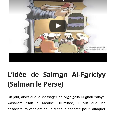
L’idée de Salm
a
n Al-F
a
riciyy
(Salman le Perse)
Un jour, alors que le Messager de All
a
h
s
alla l-L
a
hou ^alayhi
wasallam était à Médine l’illuminée, il sut que les
associateurs venaient de La Mecque honorée pour l’attaquer