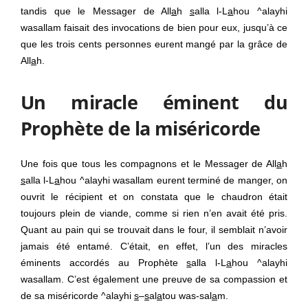
tandis que le Messager de All
a
h
s
alla l-L
a
hou ^alayhi
wasallam faisait des invocations de bien pour eux, jusqu’à ce
que les trois cents personnes eurent mangé par la grâce de
All
a
h.
Un miracle éminent du
Prophète de la miséricorde
Une fois que tous les compagnons et le Messager de All
a
h
s
alla l-L
a
hou ^alayhi wasallam eurent terminé de manger, on
ouvrit le récipient et on constata que le chaudron était
toujours plein de viande, comme si rien n’en avait été pris.
Quant au pain qui se trouvait dans le four, il semblait n’avoir
jamais été entamé. C’était, en effet, l’un des miracles
éminents accordés au Prophète
s
alla l-L
a
hou ^alayhi
wasallam. C’est également une preuve de sa compassion et
de sa miséricorde ^alayhi
s
–
s
al
a
tou was-sal
a
m.