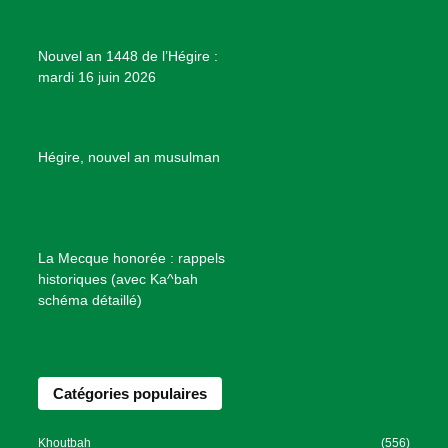
j
e
Nouvel an 1448 de l’Hégire :
t
mardi 16 juin 2026
s
d
e
B
Hégire, nouvel an musulman
i
e
n
f
La Mecque honorée : rappels
a
historiques (avec Ka^bah
i
schéma détaillé)
s
a
n
Catégories populaires
c
e
I
Khoutbah
(556)