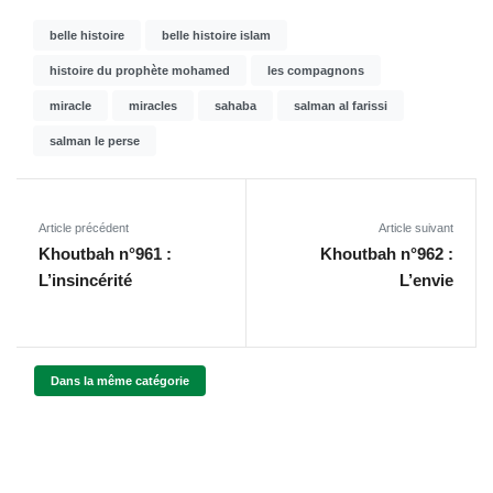
belle histoire
belle histoire islam
histoire du prophète mohamed
les compagnons
miracle
miracles
sahaba
salman al farissi
salman le perse
Article précédent
Article suivant
Khoutbah n°961 :
Khoutbah n°962 :
L’insincérité
L’envie
Dans la même catégorie