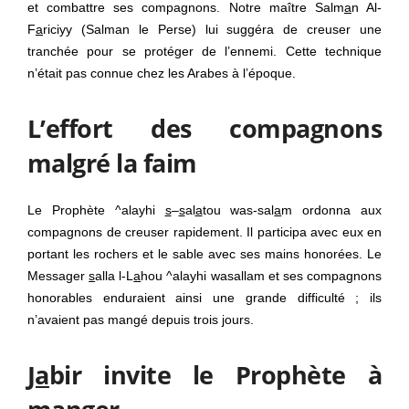
et combattre ses compagnons. Notre maître Salm
a
n Al-
F
a
riciyy (Salman le Perse) lui suggéra de creuser une
tranchée pour se protéger de l’ennemi. Cette technique
n’était pas connue chez les Arabes à l’époque.
L’effort des compagnons
malgré la faim
Le Prophète ^alayhi
s
–
s
al
a
tou was-sal
a
m ordonna aux
compagnons de creuser rapidement. Il participa avec eux en
portant les rochers et le sable avec ses mains honorées. Le
Messager
s
alla l-L
a
hou ^alayhi wasallam et ses compagnons
honorables enduraient ainsi une grande difficulté ; ils
n’avaient pas mangé depuis trois jours.
Ja
bir invite le Prophète à