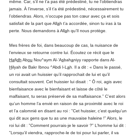
même. Car, s’il ne t’a pas été prédestiné, tu ne l’obtiendras
jamais. À l’inverse, s’il t’a été prédestiné, nécessairement tu
l’obtiendras. Alors, n’occupe pas ton cœur avec ça et sois
satisfait de la part que All
a
h t’a accordée, sinon tu iras à ta
perte. Nous demandons à All
a
h qu’Il nous protège.
Mes frères de foi, dans beaucoup de cas, la nuisance de
l’envieux se retourne contre lui. Écoutez ce récit que le
Ha
fi
dh
Ab
ou
Nou^aym Al-‘A
s
bah
a
niyy rapporte dans Al-
H
ilyah de Bakr Ibnou ^Abdi l-L
a
h. Il a dit : « Dans le passé,
un roi avait un huissier qu’il rapprochait de lui et qu’il
consultait souvent. Cet huissier lui disait : ‟ Ô roi, agis avec
bienfaisance avec le bienfaisant et laisse de côté le
malfaisant, tu seras préservé de sa malfaisance.” C’est alors
qu’un homme l’a envié en raison de sa proximité avec le roi
et l’a calomnié en disant au roi : ‟Cet huissier, c’est quelqu’un
qui dit aux gens que tu as une mauvaise haleine !” Alors, le
roi lui dit : ‟Comment pourrais-je le savoir ?” L’homme lui dit :
‟Lorsqu’il viendra, rapproche-le de toi pour lui parler, il va