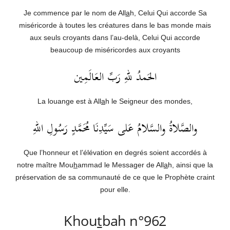
Je commence par le nom de All
a
h, Celui Qui accorde Sa
miséricorde à toutes les créatures dans le bas monde mais
aux seuls croyants dans l’au-delà, Celui Qui accorde
beaucoup de miséricordes aux croyants
الحَمدُ للهِ رَبِّ العَالَمِين
La louange est à All
a
h le Seigneur des mondes,
والصَّلاةُ والسَّلامُ عَلى سَيِّدِنَا مُحَمَّدٍ رَسُولِ اللهِ
Que l’honneur et l’élévation en degrés soient accordés à
notre maître Mou
h
ammad le Messager de All
a
h, ainsi que la
préservation de sa communauté de ce que le Prophète craint
pour elle.
Khou
t
bah n°962