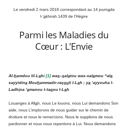
Le vendredi 2 mars 2018 correspondant au 14 joum
a
da
l-‘
a
khirah 1439 de l’Hégire
Parmi les Maladies du
Cœur : L’Envie
Al-
h
amdou lil-L
a
hi
[1]
wa
s
–
s
al
a
tou was-sal
a
mou ^al
a
sayyidin
a
Mou
h
ammadir-raç
ou
li l-L
a
h ; y
a
‘ayyouha l-
Ladh
i
na ‘
a
manou t-ta
q
ou l-L
a
h
.
Louanges à All
a
h, nous Le louons, nous Lui demandons Son
aide, nous L’implorons de nous guider sur le chemin de
droiture et nous le remercions. Nous le supplions de nous
pardonner et nous nous repentons à Lui. Nous demandons