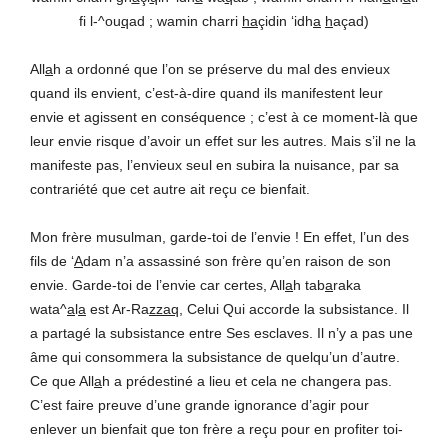
fi l-^ou
q
ad ; wamin charri
ha
çidin ‘idh
a
h
açad)
All
a
h a ordonné que l’on se préserve du mal des envieux
quand ils envient, c’est-à-dire quand ils manifestent leur
envie et agissent en conséquence ; c’est à ce moment-là que
leur envie risque d’avoir un effet sur les autres. Mais s’il ne la
manifeste pas, l’envieux seul en subira la nuisance, par sa
contrariété que cet autre ait reçu ce bienfait.
Mon frère musulman, garde-toi de l’envie ! En effet, l’un des
fils de ‘
A
dam n’a assassiné son frère qu’en raison de son
envie. Garde-toi de l’envie car certes, All
a
h tab
a
raka
wata^
a
l
a
est Ar-Ra
zzaq
, Celui Qui accorde la subsistance. Il
a partagé la subsistance entre Ses esclaves. Il n’y a pas une
âme qui consommera la subsistance de quelqu’un d’autre.
Ce que All
a
h a prédestiné a lieu et cela ne changera pas.
C’est faire preuve d’une grande ignorance d’agir pour
enlever un bienfait que ton frère a reçu pour en profiter toi-