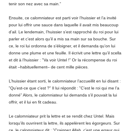
tenir son nez avec sa main.”
Ensuite, ce calomniateur est parti voir l’huissier et l’a invité
pour lui offrir une sauce dans laquelle il avait mis beaucoup
d’ail. Le lendemain, l’huissier s’est rapproché du roi pour lui
parler et c’est alors qu’il a mis sa main sur sa bouche. Sur
ce, le roi lui ordonna de s’éloigner, et il demanda qu’on lui
donne une plume et une feuille. Il écrivit une lettre qu’il scella
et dit à l’huissier : ‟Va voir Untel !” Or la récompense du roi
était –habituellement– de cent mille pièces.
L’huissier étant sorti, le calomniateur l’accueillit en lui disant :
‟Qu’est-ce que c’est ?” Il lui répondit : ‟C’est le roi qui me l’a
donné” Alors, le calomniateur lui demanda s’il pouvait la lui
offrir, et il lui en fit cadeau.
Le calomniateur prit la lettre et se rendit chez Untel. Mais
lorsqu’ils ouvrirent la lettre, ils appelèrent les égorgeurs. Sur
ce, le calomniateur dit : ‟Craignez All
a
h, c’est une erreur qui