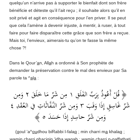
quelqu’un n’arrive pas à supporter le bienfait dont son frère
bénéficie et déteste qu’il l’ait reçu ; il souhaite alors qu’il en
soit privé et agit en conséquence pour l’en priver. Il se peut
que cela l’amène à devenir injuste, à mentir, à ruser, à tout
faire pour faire disparaître cette grâce que son frère a reçue.
Mais toi, l’envieux, aimerais-tu qu’on te fasse la même
chose ?!
Dans le Qour’
a
n, All
a
h a ordonné à Son prophète de
demander la préservation contre le mal des envieux par Sa
parole ta ^
a
l
a
:
﴿ قُلْ أَعُوذُ بِرَبِّ الفَلَقِ ١ مِن شَرِّ مَا خَلَقَ ٢ وَمِن
شَرِّ غَاسِقٍ إِذَا وَقَبَ ٣ وَمِن شَرِّ النَّفَّاثَاتِ في العُقَدِ ٤
وَمِن شَرِّ حاسِدٍ إِذَا حَسَدَ ٥ ﴾
(
q
oul ‘a^
ou
dhou biRabbi l-fala
q
; min charri m
a
khala
q
;
wamin charri gh
a
çi
q
in ‘idh
a
wa
q
ab ; wamin charri n-naff
a
th
a
ti