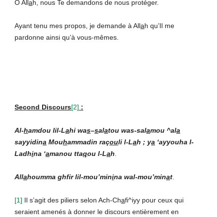
Ô All
a
h, nous Te demandons de nous protéger.
Ayant tenu mes propos, je demande à All
a
h qu’Il me
pardonne ainsi qu’à vous-mêmes.
Second Discours
[2]
:
Al-
h
amdou lil-L
a
hi wa
s
–
s
al
a
tou was-sal
a
mou ^al
a
sayyidin
a
Mou
h
ammadin raç
ou
li l-L
a
h ; y
a
‘ayyouha l-
Ladh
i
na ‘
a
manou tta
q
ou l-L
a
h
.
All
a
houmma ghfir lil-mou’min
i
na wal-mou’min
a
t
.
[1]
Il s’agit des piliers selon Ach-Ch
a
fi^iyy pour ceux qui
seraient amenés à donner le discours entièrement en