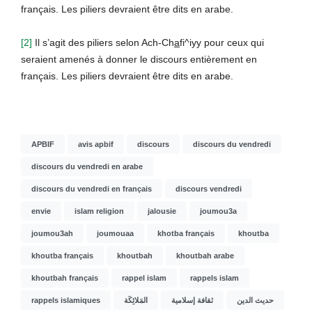
français. Les piliers devraient être dits en arabe.
[2]
Il s’agit des piliers selon Ach-Ch
a
fi^iyy pour ceux qui
seraient amenés à donner le discours entièrement en
français. Les piliers devraient être dits en arabe.
APBIF
avis apbif
discours
discours du vendredi
discours du vendredi en arabe
discours du vendredi en français
discours vendredi
envie
islam religion
jalousie
joumou3a
joumou3ah
joumouaa
khotba français
khoutba
khoutba français
khoutbah
khoutbah arabe
khoutbah français
rappel islam
rappels islam
rappels islamiques
المَلائِكَة
ثقافة إسلامية
حديث الدين