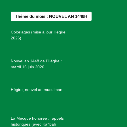
n
e
t
t
T
d
b
a
e
u
e
Thème du mois : NOUVEL AN 1448H
o
g
r
b
s
o
r
e
e
P
Coloriages (mise à jour Hégire
k
a
s
r
2026)
m
t
o
j
e
Nouvel an 1448 de l’Hégire :
t
mardi 16 juin 2026
s
d
e
B
Hégire, nouvel an musulman
i
e
n
f
La Mecque honorée : rappels
a
historiques (avec Ka^bah