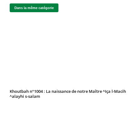
Dans la même catégorie
Khoutbah n°1004 : La naissance de notre Maître ^Iça l-Macih
^alayhi s-salam