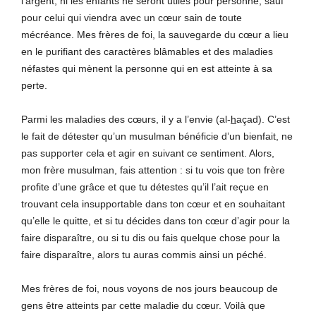
l’argent, ni les enfants ne seront utiles pour personne, sauf
pour celui qui viendra avec un cœur sain de toute
mécréance. Mes frères de foi, la sauvegarde du cœur a lieu
en le purifiant des caractères blâmables et des maladies
néfastes qui mènent la personne qui en est atteinte à sa
perte.
Parmi les maladies des cœurs, il y a l’envie (al-
h
açad). C’est
le fait de détester qu’un musulman bénéficie d’un bienfait, ne
pas supporter cela et agir en suivant ce sentiment. Alors,
mon frère musulman, fais attention : si tu vois que ton frère
profite d’une grâce et que tu détestes qu’il l’ait reçue en
trouvant cela insupportable dans ton cœur et en souhaitant
qu’elle le quitte, et si tu décides dans ton cœur d’agir pour la
faire disparaître, ou si tu dis ou fais quelque chose pour la
faire disparaître, alors tu auras commis ainsi un péché.
Mes frères de foi, nous voyons de nos jours beaucoup de
gens être atteints par cette maladie du cœur. Voilà que