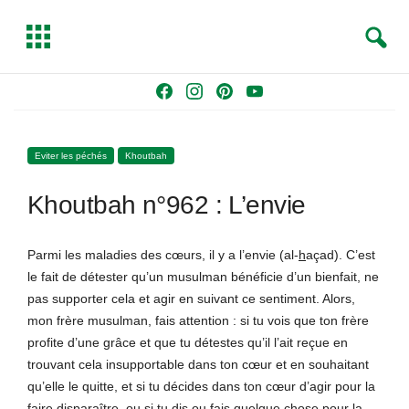
S
T
e
o
a
g
Skip
F
I
P
Y
r
g
to
a
n
i
o
c
l
content
c
s
n
u
h
e
Eviter les péchés
Khoutbah
e
t
t
T
b
a
e
u
Khoutbah n°962 : L’envie
o
g
r
b
o
r
e
e
k
a
s
Parmi les maladies des cœurs, il y a l’envie (al-
h
açad). C’est
m
t
le fait de détester qu’un musulman bénéficie d’un bienfait, ne
pas supporter cela et agir en suivant ce sentiment. Alors,
mon frère musulman, fais attention : si tu vois que ton frère
profite d’une grâce et que tu détestes qu’il l’ait reçue en
trouvant cela insupportable dans ton cœur et en souhaitant
qu’elle le quitte, et si tu décides dans ton cœur d’agir pour la
faire disparaître, ou si tu dis ou fais quelque chose pour la