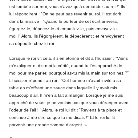
est tombée sur moi, vous n’avez qu’à demander au roi !” Ils
lui répondirent : ‟On ne peut pas revenir au roi. Il est écrit
dans la missive : “Quand le porteur de cet écrit arrivera,
égorgez-le, dépecez-le et empaillez-le, puis envoyez-le-
moi !” Alors, Ils l’égorgèrent, le dépecèrent ; et renvoyèrent
sa dépouille chez le roi.
Lorsque le roi vit cela, il s’en étonna et dit à l’huissier : ‟Viens
m’expliquer et dis-moi la vérité, quand tu t’es approché de
moi pour me parler, pourquoi as-tu mis la main sur ton nez ?”
L’huissier répondit au roi : ‟Cet homme m’avait invité à sa
table en m’offrant une sauce dans laquelle il y avait mis
beaucoup d’ail. Il m’en a fait à manger. Lorsque je me suis
approché de vous, je ne voulais pas que vous déranger avec
l’odeur de l’ail ! ” Alors, le roi lui dit : ‟Reviens à ta place et
continue à me dire ce que tu me disais !” Et le roi lui fit
parvenir une grande somme d’argent. »