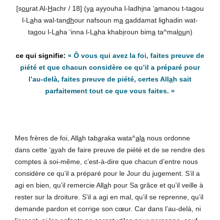
[s
ou
rat Al-
H
achr / 18] (y
a
ayyouha l-ladh
i
na ‘
a
manou t-ta
q
ou
l-L
a
ha wal-tan
dh
our nafsoun m
a
q
addamat lighadin wat-
ta
q
ou l-L
a
ha ‘inna l-L
a
ha khab
i
roun bim
a
ta^mal
ou
n)
« Ô vous qui avez la foi, faites preuve de
piété et que chacun considère ce qu’il a préparé pour
l’au-delà, faites preuve de piété, certes All
a
h sait
parfaitement tout ce que vous faites. »
Mes frères de foi, All
a
h tab
a
raka wata^
a
l
a
nous ordonne
dans cette ‘
a
yah de faire preuve de piété et de se rendre des
comptes à soi-même, c’est-à-dire que chacun d’entre nous
considère ce qu’il a préparé pour le Jour du jugement. S’il a
agi en bien, qu’il remercie All
a
h pour Sa grâce et qu’il veille à
rester sur la droiture. S’il a agi en mal, qu’il se reprenne, qu’il
demande pardon et corrige son cœur. Car dans l’au-delà, ni