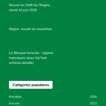
e
Nouvel an 1448 de l’Hégire :
t
mardi 16 juin 2026
s
d
e
B
Hégire, nouvel an musulman
i
e
n
f
La Mecque honorée : rappels
a
historiques (avec Ka^bah
i
schéma détaillé)
s
a
n
Catégories populaires
c
e
I
Khoutbah
(556)
s
À la une
(521)