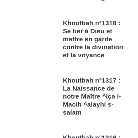
Khoutbah n°1318 :
Se fier à Dieu et
mettre en garde
contre la divination
et la voyance
Khoutbah n°1317 :
La Naissance de
notre Maître ^Iça l-
Macih ^alayhi s-
salam
Khoutbah n°1316 :