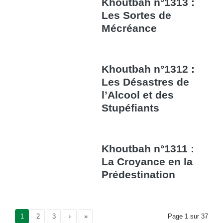
Khoutbah n°1313 :
Les Sortes de
Mécréance
Khoutbah n°1312 :
Les Désastres de
l’Alcool et des
Stupéfiants
Khoutbah n°1311 :
La Croyance en la
Prédestination
Current Page
1
Page
2
Page
3
›
»
Page
1
sur
37