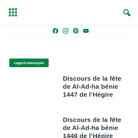
S
T
e
o
a
g
Skip
F
I
P
Y
r
g
to
a
n
i
o
c
l
content
c
s
n
u
h
e
e
t
t
T
b
a
e
u
rappels islamiques
o
g
r
b
o
r
e
e
Discours de la fête
k
a
s
de Al-Ad-ha bénie
m
t
1447 de l’Hégire
Discours de la fête
de Al-Ad-ha bénie
1446 de l’Hégire