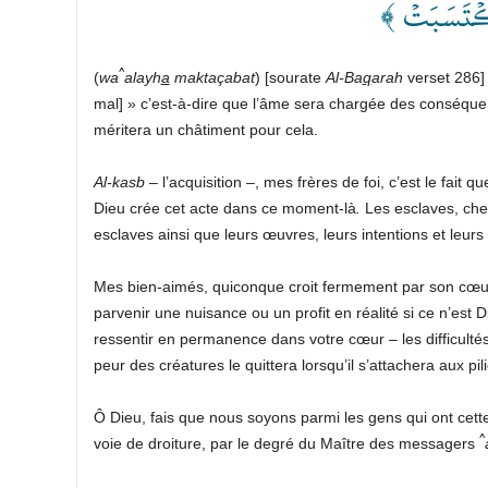
﴿ ۡتَسَبَتۡۗ
^
(
wa
alayh
a
maktaçabat
) [sourate
Al-Ba
q
arah
verset 286] 
mal]
» c’est-à-dire que l’âme sera chargée des conséque
méritera un châtiment pour cela.
Al-kasb
– l’acquisition –, mes frères de foi, c’est le fait q
Dieu crée cet acte dans ce moment-là
.
Les esclaves, cher
esclaves ainsi que leurs œuvres, leurs intentions et leurs o
Mes bien-aimés, quiconque croit fermement par son cœur 
parvenir une nuisance ou un profit en réalité si ce n’est Di
ressentir en permanence dans votre cœur – les difficultés
peur des créatures le quittera lorsqu’il s’attachera aux pili
Ô Dieu, fais que nous soyons parmi les gens qui ont cette
^
voie de droiture, par le degré du Maître des messagers