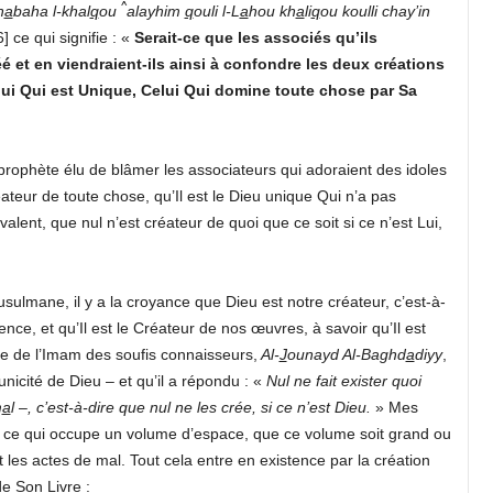
^
h
a
baha l-khal
q
ou
alayhim
q
ouli l-L
a
hou kh
a
li
q
ou koulli chay’in
 ce qui signifie : «
Serait-ce que les associés qu’ils
é et en viendraient-ils ainsi à confondre les deux créations
Celui Qui est Unique, Celui Qui domine toute chose par Sa
ophète élu de blâmer les associateurs qui adoraient des idoles
éateur de toute chose, qu’Il est le Dieu unique Qui n’a pas
alent, que nul n’est créateur de quoi que ce soit si ce n’est Lui,
lmane, il y a la croyance que Dieu est notre créateur, c’est-à-
stence, et qu’Il est le Créateur de nos œuvres, à savoir qu’Il est
rte de l’Imam des soufis connaisseurs,
Al-
J
ounayd Al-Baghd
a
diyy
,
unicité de Dieu – et qu’il a répondu
: «
Nul ne fait exister quoi
m
a
l
–
, c’est-à-dire que nul ne les crée, si ce n’est Dieu.
» Mes
 ce qui occupe un volume d’espace, que ce volume soit grand ou
t les actes de mal. Tout cela entre en existence par la création
de Son Livre
: