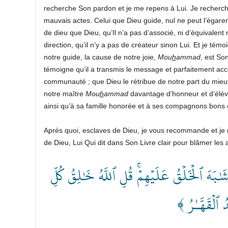
recherche Son pardon et je me repens à Lui. Je recherc
mauvais actes. Celui que Dieu guide, nul ne peut l’égarer, 
de dieu que Dieu, qu’Il n’a pas d’associé, ni d’équivalent 
direction, qu’il n’y a pas de créateur sinon Lui. Et je té
notre guide, la cause de notre joie,
Mou
h
ammad
, est So
témoigne qu’il a transmis le message et parfaitement accomp
communauté ; que Dieu le rétribue de notre part du mieu
notre maître
Mou
h
ammad
davantage d’honneur et d’éléva
ainsi qu’à sa famille honorée et à ses compagnons bons 
Après quoi, esclaves de Dieu, je vous recommande et j
de Dieu, Lui Qui dit dans Son Livre clair pour blâmer les 
﴿ بَهَ ٱلۡخَلۡقُ عَلَيۡهِمۡۚ قُلِ ٱللَّهُ خَٰلِقُ كُلِّ
دُ ٱلۡقَهَّـٰرُ