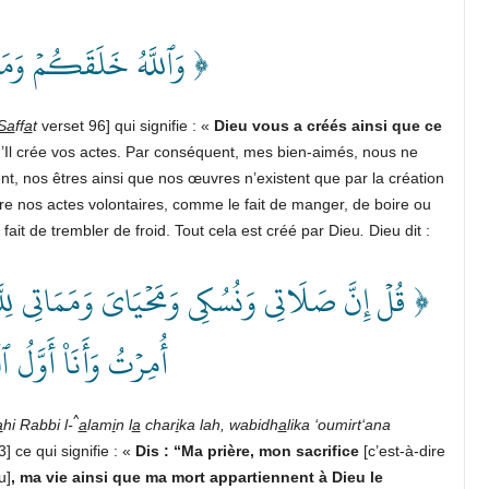
وَٱللَّهُ خَلَقَكُمۡ وَمَا ت ﴾
Sa
ff
a
t
verset 96] qui signifie : «
Dieu vous a créés ainsi que ce
u’Il crée vos actes. Par conséquent, mes bien-aimés, nous ne
nt, nos êtres ainsi que nos œuvres n’existent que par la création
tre nos actes volontaires, comme le fait de manger, de boire ou
 fait de trembler de froid. Tout cela est créé par Dieu
.
Dieu dit
:
قُلۡ إِنَّ صَلَاتِي وَنُسُكِي وَمَحۡيَايَ وَمَمَاتِي لِلَّهِ 
أُمِرۡتُ وَأَنَا۠ أَوَّ ﴾
^
a
hi Rabbi l-
a
lam
i
n l
a
char
i
ka lah, wabidh
a
lika ‘oumirt‘ana
 ce qui signifie : «
Dis : “Ma prière, mon sacrifice
[c’est-à-dire
u]
, ma vie ainsi que ma mort appartiennent à Dieu le