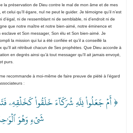
he la préservation de Dieu contre le mal de mon âme et de mes
et celui qu’Il égare, nul ne peut le guider. Je témoigne qu’il n’est
ni d’égal, ni de ressemblant ni de semblable, ni d’endroit ni de
moigne que notre maître et notre bien-aimé, notre éminence et
n esclave et Son messager, Son élu et Son bien-aimé. Je
li la mission qui lui a été confiée et qu’il a conseillé la
x qu’Il ait rétribué chacun de Ses prophètes. Que Dieu accorde à
tion en degrés ainsi qu’à tout messager qu’Il ait jamais envoyé,
et purs.
e me recommande à moi-même de faire preuve de piété à l’égard
associateurs :
أَمۡ جَعَلُواْ لِلَّهِ شُرَكَآءَ خَلَقُواْ كَخَلۡقِهِۦ فَتَشَٰ
شَيۡءٖ وَهُوَ ٱلۡوَٰحِ ﴾