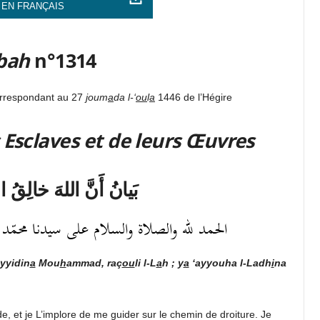
 EN FRANÇAIS
bah
n°1314
orrespondant au 27
j
oum
a
da l-‘
ou
l
a
1446 de l’Hégire
 Esclaves et de leurs Œuvres
بَيانُ أَنَّ اللهَ خالِقُ ال
الحمد لله والصلاة والسلام على سيدنا محمّد رسول
yyidin
a
Mou
h
ammad, raç
ou
li l-L
a
h ; y
a
‘ayyouha l-Ladh
i
na
e, et je L’implore de me guider sur le chemin de droiture. Je