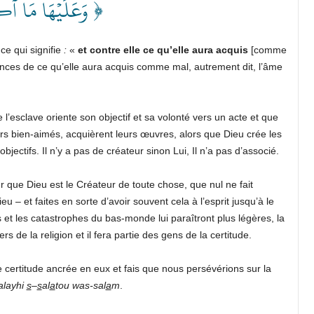
وَعَلَيۡهَا مَا ٱك ﴾
ce qui signifie
:
«
et contre elle ce qu’elle aura acquis
[comme
nces de ce qu’elle aura acquis comme mal, autrement dit, l’âme
ue l’esclave oriente son objectif et sa volonté vers un acte et que
s bien-aimés, acquièrent leurs œuvres, alors que Dieu crée les
bjectifs. Il n’y a pas de créateur sinon Lui, Il n’a pas d’associé.
que Dieu est le Créateur de toute chose, que nul ne fait
eu – et faites en sorte d’avoir souvent cela à l’esprit jusqu’à le
 et les catastrophes du bas-monde lui paraîtront plus légères, la
ers de la religion et il fera partie des gens de la certitude.
 certitude ancrée en eux et fais que nous persévérions sur la
alayhi
s
–
s
al
a
tou was-sal
a
m
.