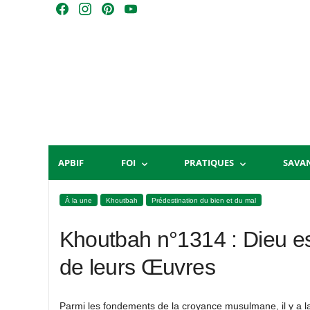
Skip
F
I
P
Y
to
a
n
i
o
content
c
s
n
u
e
t
t
T
b
a
e
u
o
g
r
b
o
r
e
e
k
a
s
m
t
APBIF
FOI
PRATIQUES
SAVA
À la une
Khoutbah
Prédestination du bien et du mal
Khoutbah n°1314 : Dieu es
de leurs Œuvres
Parmi les fondements de la croyance musulmane, il y a la 