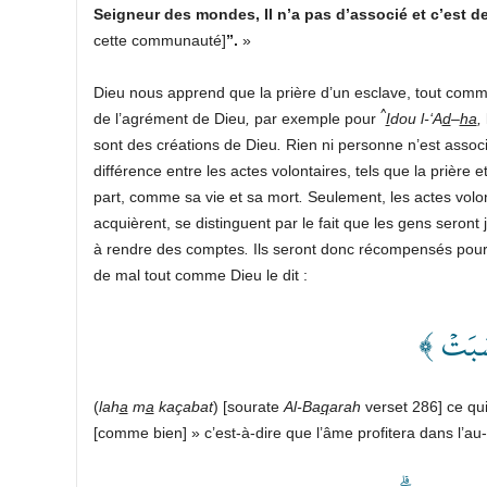
Seigneur des mondes, Il n’a pas d’associé et c’est de
cette communauté]
”.
»
Dieu nous apprend que la prière d’un esclave, tout comme 
^
de l’agrément de Dieu
,
par exemple pour
I
dou l-‘A
d
–
ha
,
sont des créations de Dieu
.
Rien ni personne n’est associé
différence entre les actes volontaires, tels que la prière e
part, comme sa vie et sa mort
.
Seulement, les actes volon
acquièrent, se distinguent par le fait que les gens seront
à rendre des comptes
.
Ils seront donc récompensés pour 
de mal tout comme Dieu le dit :
﴿ سَبَتۡ
(
lah
a
m
a
kaçabat
) [sourate
Al-Ba
q
arah
verset 286] ce qui 
[comme bien]
» c’est-à-dire que l’âme profitera dans l’a