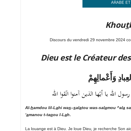
ARABE ET
Khou
t
Discours du vendredi 29 novembre 2024 c
Dieu est le Créateur des
عِبادِ وَأَعْمالِهِمْ
 الله يا أيّها الذين آمنوا اتّقوا الله
Al-
h
amdou lil-L
a
hi
wa
s
–
s
al
a
tou was-sal
a
mou ^al
a
sa
‘
a
manou t-ta
q
ou l-L
a
h
.
La louange est à Dieu. Je loue Dieu
,
je recherche Son aid