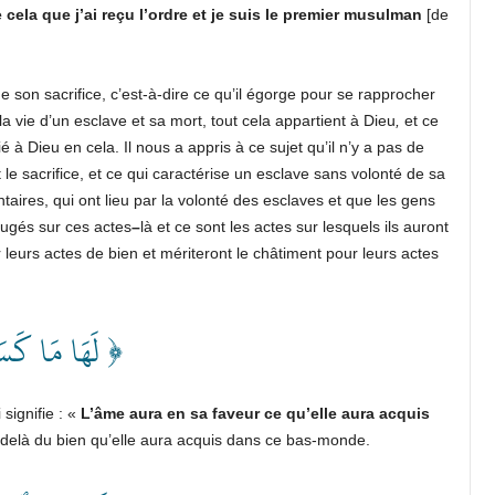
 cela que j’ai reçu l’ordre et je suis le premier musulman
[de
son sacrifice, c’est-à-dire ce qu’il égorge pour se rapprocher
la vie d’un esclave et sa mort, tout cela appartient à Dieu
,
et ce
 à Dieu en cela. Il nous a appris à ce sujet qu’il n’y a pas de
t le sacrifice, et ce qui caractérise un esclave sans volonté de sa
taires, qui ont lieu par la volonté des esclaves et que les gens
 jugés sur ces actes
–
là et ce sont les actes sur lesquels ils auront
leurs actes de bien et mériteront le châtiment pour leurs actes
لَهَا مَا كَ ﴾
signifie : «
L’âme aura en sa faveur ce qu’elle aura acquis
u-delà du bien qu’elle aura acquis dans ce bas-monde.