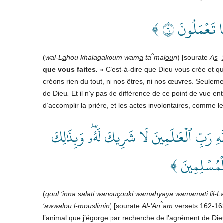
﴿ َعۡمَلُونَ ٦
^
(
wal-L
a
hou khala
q
akoum wam
a
ta
mal
ou
n
) [sourate
A
s
–
que vous faites.
» C’est-à-dire que Dieu vous crée et q
créons rien du tout, ni nos êtres, ni nos œuvres. Seuleme
de Dieu
.
Et il n’y pas de différence de ce point de vue en
d’accomplir la prière, et les actes involontaires, comme le
﴿ رَبِّ ٱلۡعَٰلَمِينَ لَا شَرِيكَ لَهُۥۖ وَبِذَٰلِكَ
لُ ٱلۡمُسۡلِمِينَ
(
q
oul ‘inna
s
al
a
t
i
wanouçouk
i
wama
h
y
a
ya wamam
a
t
i
lil-L
^
‘awwalou l-mouslim
i
n
) [sourate
Al-‘An
a
m
versets 162-163]
l’animal que j’égorge par recherche de l’agrément de Die