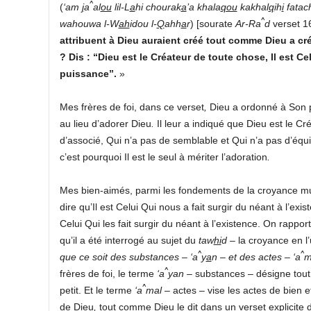
^
(
‘am
j
a
al
ou
lil-L
a
hi chourak
a
’a khala
qou
kakhal
q
ih
i
fatac
^
wahouwa l-W
ah
idou l-
Q
ahh
a
r
) [sourate
Ar-Ra
d
verset 16]
attribuent à Dieu auraient créé tout comme Dieu a cré
? Dis : “Dieu est le Créateur de toute chose, Il est 
puissance”.
»
Mes frères de foi, dans ce verset
,
Dieu a ordonné à Son pr
au lieu d’adorer Dieu
.
Il leur a indiqué que Dieu est le Cr
d’associé, Qui n’a pas de semblable et Qui n’a pas d’équiv
c’est pourquoi Il est le seul à mériter l’adoration
.
Mes bien-aimés, parmi les fondements de la croyance musu
dire qu’Il est Celui Qui nous a fait surgir du néant à l’exi
Celui Qui les fait surgir du néant à l’existence. On rappo
qu’il a été interrogé au sujet du
taw
hi
d
– la croyance en l’
^
^
que ce soit des substances
–
‘a
y
a
n
–
et des actes
–
‘a
^
frères de foi, le terme
‘a
yan
– substances – désigne tout
^
petit. Et le terme
‘a
mal
– actes – vise les actes de bien e
de Dieu
,
tout comme Dieu le dit dans un verset explicite 