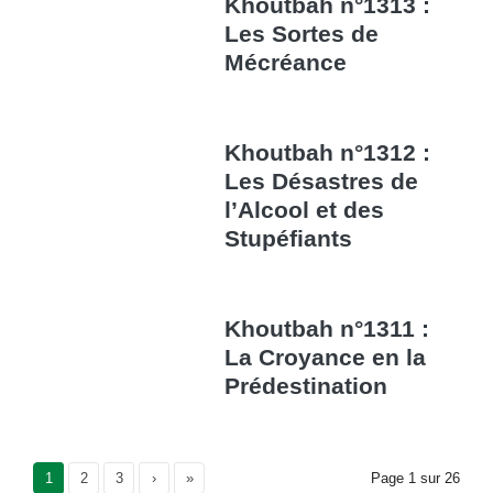
Khoutbah n°1313 :
Les Sortes de
Mécréance
Khoutbah n°1312 :
Les Désastres de
l’Alcool et des
Stupéfiants
Khoutbah n°1311 :
La Croyance en la
Prédestination
Current Page
1
Page
2
Page
3
›
»
Page
1
sur
26