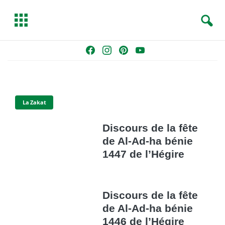
S
T
e
o
a
g
Skip
F
I
P
Y
r
g
to
a
n
i
o
c
l
content
c
s
n
u
h
e
e
t
t
T
b
a
e
u
La Zakat
o
g
r
b
o
r
e
e
Discours de la fête
k
a
s
de Al-Ad-ha bénie
m
t
1447 de l’Hégire
Discours de la fête
de Al-Ad-ha bénie
1446 de l’Hégire