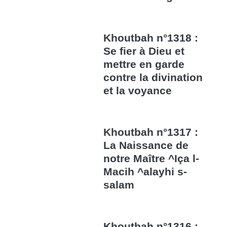
Khoutbah n°1318 :
Se fier à Dieu et
mettre en garde
contre la divination
et la voyance
Khoutbah n°1317 :
La Naissance de
notre Maître ^Iça l-
Macih ^alayhi s-
salam
Khoutbah n°1316 :