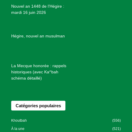
e
Nouvel an 1448 de l’Hégire :
t
mardi 16 juin 2026
s
d
e
B
Hégire, nouvel an musulman
i
e
n
f
La Mecque honorée : rappels
a
historiques (avec Ka^bah
i
schéma détaillé)
s
a
n
Catégories populaires
c
e
I
Khoutbah
(556)
s
À la une
(521)