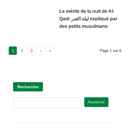
Le mérite de la nuit de Al-
Qadr ليلة القدر expliqué par
des petits musulmans
Current Page
1
Page
2
Page
3
›
»
Page
1
sur
6
Recherche
Rechercher