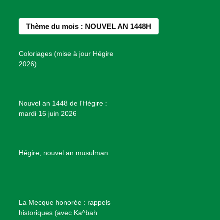
e
t
t
T
d
b
a
e
u
e
Thème du mois : NOUVEL AN 1448H
o
g
r
b
s
o
r
e
e
P
Coloriages (mise à jour Hégire
k
a
s
r
2026)
m
t
o
j
e
Nouvel an 1448 de l’Hégire :
t
mardi 16 juin 2026
s
d
e
B
Hégire, nouvel an musulman
i
e
n
f
La Mecque honorée : rappels
a
historiques (avec Ka^bah