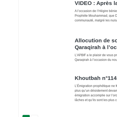
VIDEO : Après la
A l’occasion de l’Hégire bénie,
Prophète Mouhammad, que Dieu 
communauté, malgré les nuisa
Allocution de 
Qaraqirah à l’o
L’APBIF a le plaisir de vous 
Qaraqirah à l’occasion du nou
Khoutbah n°1141
L’Émigration prophétique ne fu
plus qu’un désistement devant l
émigration accomplie sur l’or
lâches et qu’ils sont les plus