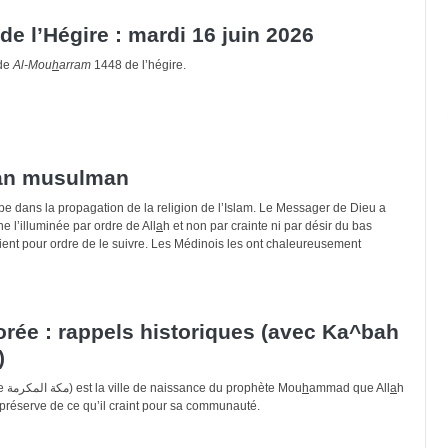
de l’Hégire : mardi 16 juin 2026
 de
Al-Mou
h
arram
1448 de l’hégire.
 an musulman
pe dans la propagation de la religion de l’Islam. Le Messager de Dieu a
l’illuminée par ordre de All
a
h et non par crainte ni par désir du bas
t pour ordre de le suivre. Les Médinois les ont chaleureusement
ée : rappels historiques (avec Ka^bah
)
La Mecque honorée (en arabe مكة المكرمة) est la ville de naissance du prophète Mou
h
ammad que All
a
h
e préserve de ce qu’il craint pour sa communauté.