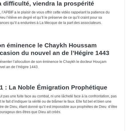
 difficulté, viendra la prospérité
 l’APBIF a le plaisir de vous offrir cette vidéo rappelant la patience du
l’élève en degré et qu’Il le préserve de ce qu’il craint pour sa
nces qu’il a endurées à La Mecque de la part des associateurs.
son éminence le Chaykh Houssam
ccasion du nouvel an de l’Hégire 1443
présenter l’allocution de son éminence le Chaykh le docteur Houçam
vel an de l’Hégire 1443.
 : La Noble Émigration Prophétique
t pas une fuite face au combat, ni une lâcheté face à la confrontation, pas
e fait d’indiquer la vérité ou de blâmer le faux. Elle fut bel et bien une
dre de Dieu, étant donné qu’il est impossible aux prophètes de Dieu d’être
 courageux des êtres que Dieu ait créés.