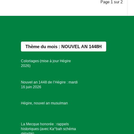
Page
1
sur
2
Thème du mois : NOUVEL AN 1448H
Coloriages (mise à jour Hégire
2026)
Nouvel an 1448 de l’Hégire : mardi
16 juin 2026
Hégire, nouvel an musulman
La Mecque honorée : rappels
historiques (avec Ka^bah schéma
détaillé)