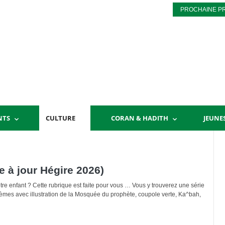
PROCHAINE P
NTS
CULTURE
CORAN & HADITH
JEUNE
e à jour Hégire 2026)
tre enfant ? Cette rubrique est faite pour vous … Vous y trouverez une série
thèmes avec illustration de la Mosquée du prophète, coupole verte, Ka^bah,