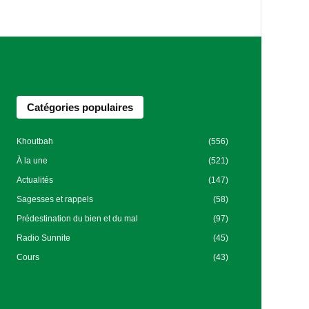
Catégories populaires
Khoutbah
(556)
À la une
(521)
Actualités
(147)
Sagesses et rappels
(58)
Prédestination du bien et du mal
(97)
Radio Sunnite
(45)
Cours
(43)