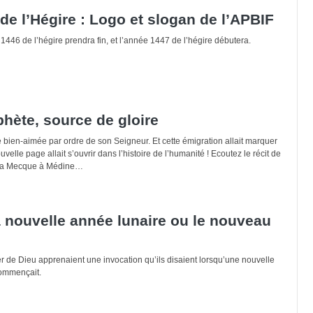
de l’Hégire : Logo et slogan de l’APBIF
1446 de l’hégire prendra fin, et l’année 1447 de l’hégire débutera.
phète, source de gloire
 ville bien-aimée par ordre de son Seigneur. Et cette émigration allait marquer
velle page allait s’ouvrir dans l’histoire de l’humanité ! Ecoutez le récit de
 La Mecque à Médine…
a nouvelle année lunaire ou le nouveau
e Dieu apprenaient une invocation qu’ils disaient lorsqu’une nouvelle
ommençait.