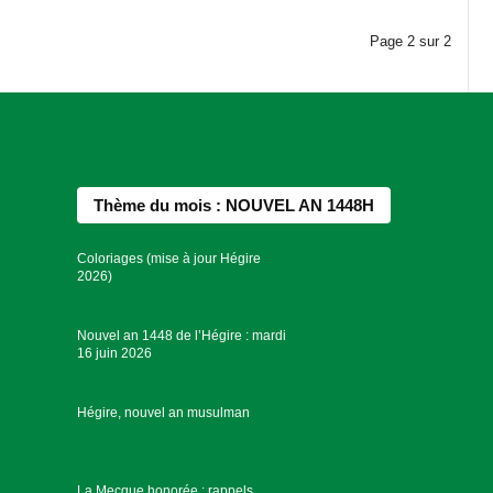
Page
2
sur
2
Thème du mois : NOUVEL AN 1448H
Coloriages (mise à jour Hégire
2026)
Nouvel an 1448 de l’Hégire : mardi
16 juin 2026
Hégire, nouvel an musulman
La Mecque honorée : rappels