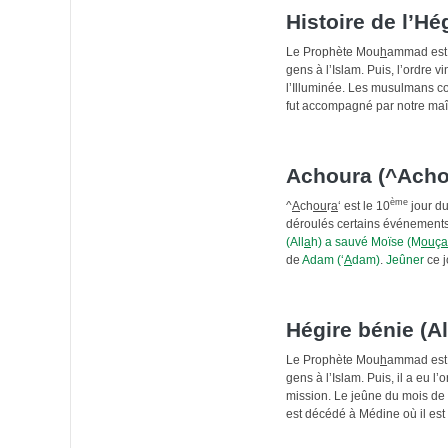
Histoire de l’Hé
Le Prophète Mou
h
ammad est n
gens à l’Islam. Puis, l’ordre vi
l’Illuminée. Les musulmans c
fut accompagné par notre maî
Achoura (^Acho
ème
^
A
ch
ou
r
a
‘ est le 10
jour d
déroulés certains événements 
(All
a
h) a sauvé Moïse (M
ou
ç
a
de
Adam (‘
A
dam)
.
Jeûner
ce j
Hégire bénie (Al
Le Prophète Mou
h
ammad est n
gens à l’Islam. Puis, il a eu
mission. Le jeûne du mois d
est décédé à Médine où il est 