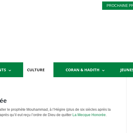
PROCHAINE P
NTS
CULTURE
CORAN & HADITH
JEUNE
née
taller le prophète Mouhammad, à l’Hégire (plus de six siècles après la
près qu’il eut reçu l’ordre de Dieu de quitter
La Mecque Honorée
.