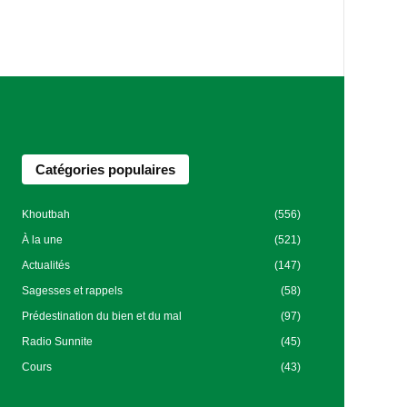
Catégories populaires
Khoutbah
(556)
À la une
(521)
Actualités
(147)
Sagesses et rappels
(58)
Prédestination du bien et du mal
(97)
Radio Sunnite
(45)
Cours
(43)