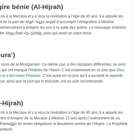
gire bénie (Al-Hijrah)
é à la Mecque et y a reçu la révélation à l’âge de 40 ans. Il a appelé les
nt de la part de
All
a
h
^a
zz
a wa
j
all
d’accomplir l’émigration à Médine
ommencèrent à émigrer les uns à la suite des autres. Le messager éminent
tre
Ab
ou
Bakr A
s
–
S
idd
iq,
celui qui avait un cœur doux.
ura’)
u mois de al-Mou
h
arram. Ce même jour, à des époques différentes, se sont
qui ont marqué l’histoire de l’Islam. C’est notamment en ce jour que
Dieu
) et a fait noyer Pharaon
. C’est aussi en ce jour qu’Il a accepté le repentir
our, ainsi que le jour qui le précède, est un acte recommandé.
-Hijrah)
é à la Mecque et y a reçu la révélation à l’âge de 40 ans. Il a appelé les
 l’ordre d’émigrer de la Mecque à Médine 13 ans après l’avènement de sa
e Rama
da
n fut rendu obligatoire la deuxième année de l’hégire. Le Prophète
enterré.