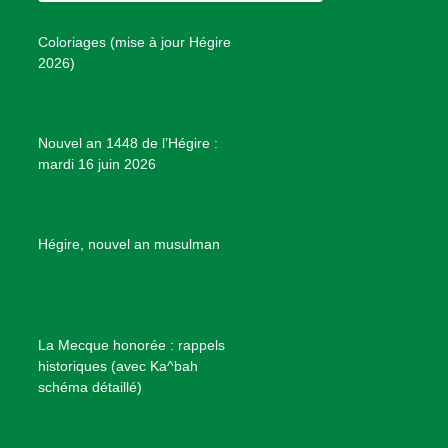
s
o
r
e
e
P
Coloriages (mise à jour Hégire
k
a
s
r
2026)
m
t
o
j
e
Nouvel an 1448 de l’Hégire :
t
mardi 16 juin 2026
s
d
e
B
Hégire, nouvel an musulman
i
e
n
f
La Mecque honorée : rappels
a
historiques (avec Ka^bah
i
schéma détaillé)
s
a