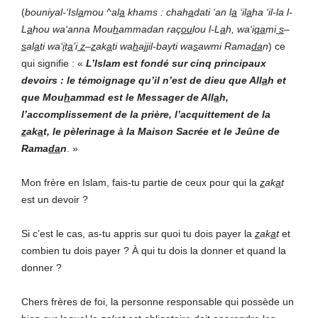
(
bouniyal-‘Isl
a
mou ^al
a
khams : chah
a
dati ‘an l
a
‘il
a
ha ‘il-la l-
L
a
hou wa‘anna Mou
h
ammadan raç
ou
lou l-L
a
h, wa‘i
qa
mi
s
–
s
al
a
ti wa‘
i
t
a
’i
z
–
z
ak
a
ti wa
h
a
jj
il-bayti wa
s
awmi Rama
da
n
) ce
qui signifie : «
L’Islam est fondé sur cinq principaux
devoirs : le témoignage qu’il n’est de dieu que All
a
h et
que Mou
h
ammad est le Messager de All
a
h,
l’accomplissement de la prière, l’acquittement de la
z
ak
a
t, le pèlerinage à la Maison Sacrée et le Jeûne de
Rama
da
n
. »
Mon frère en Islam, fais-tu partie de ceux pour qui la
z
ak
a
t
est un devoir ?
Si c’est le cas, as-tu appris sur quoi tu dois payer la
z
ak
a
t
et
combien tu dois payer ? À qui tu dois la donner et quand la
donner ?
Chers frères de foi, la personne responsable qui possède un