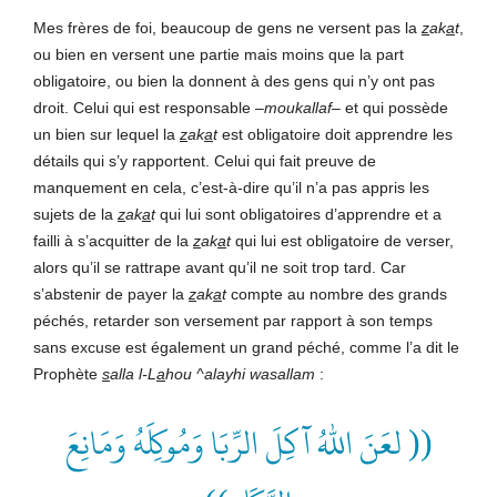
Mes frères de foi, beaucoup de gens ne versent pas la
z
ak
a
t
,
ou bien en versent une partie mais moins que la part
obligatoire, ou bien la donnent à des gens qui n’y ont pas
droit. Celui qui est responsable –
moukallaf
– et qui possède
un bien sur lequel la
z
ak
a
t
est obligatoire doit apprendre les
détails qui s’y rapportent. Celui qui fait preuve de
manquement en cela, c’est-à-dire qu’il n’a pas appris les
sujets de la
z
ak
a
t
qui lui sont obligatoires d’apprendre et a
failli à s’acquitter de la
z
ak
a
t
qui lui est obligatoire de verser,
alors qu’il se rattrape avant qu’il ne soit trop tard. Car
s’abstenir de payer la
z
ak
a
t
compte au nombre des grands
péchés, retarder son versement par rapport à son temps
sans excuse est également un grand péché, comme l’a dit le
Prophète
s
alla l-L
a
hou ^alayhi wasallam
:
(( لعَنَ اللهُ آكِلَ الرِّبَا وَمُوكِلَهُ وَمَانِعَ