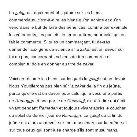
La
z
ak
a
t
est également obligatoire sur les biens
commerciaux, c’est-à-dire les biens qu’on achète et qu’on
vend dans le but de faire des bénéfices, comme par exemple
les vêtements, les poulets, le fer ou autres, pour celui qui en
fait le commerce. Si tu es un commerçant, tu devras
demander aux gens de science si la
z
ak
a
t
est un devoir sur
toi ou pas, concernant les biens de ton commerce et
combien tu dois en donner au titre de
z
ak
a
t
.
Voici en résumé les biens sur lesquels la
z
ak
a
t
est un devoir.
Nous n’oublierons pas bien sûr la
z
ak
a
t
de la fin du jeûne,
parce qu’elle est un devoir pour celui qui a vécu une partie
de
Rama
da
n
et une partie de
Chaww
a
l
, c’est-à-dire qui était
vivant pendant
Rama
da
n
et toujours vivant après le coucher
du soleil du dernier jour de
Rama
da
n
. La
z
ak
a
t
de la fin du
jeûne est alors un devoir sur tout musulman, sur lui-même et
sur tous ceux qui sont à sa charge s’ils sont musulmans.