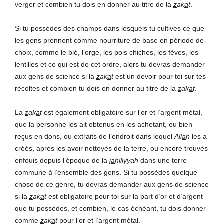
verger et combien tu dois en donner au titre de la
z
ak
a
t
.
Si tu possèdes des champs dans lesquels tu cultives ce que
les gens prennent comme nourriture de base en période de
choix, comme le blé, l’orge, les pois chiches, les fèves, les
lentilles et ce qui est de cet ordre, alors tu devras demander
aux gens de science si la
z
ak
a
t
est un devoir pour toi sur tes
récoltes et combien tu dois en donner au titre de la
z
ak
a
t
.
La
z
ak
a
t
est également obligatoire sur l’or et l’argent métal,
que la personne les ait obtenus en les achetant, ou bien
reçus en dons, ou extraits de l’endroit dans lequel
All
a
h
les a
créés, après les avoir nettoyés de la terre, ou encore trouvés
enfouis depuis l’époque de la
ja
hiliyyah
dans une terre
commune à l’ensemble des gens. Si tu possèdes quelque
chose de ce genre, tu devras demander aux gens de science
si la
z
ak
a
t
est obligatoire pour toi sur la part d’or et d’argent
que tu possèdes, et combien, le cas échéant, tu dois donner
comme
z
ak
a
t
pour l’or et l’argent métal.