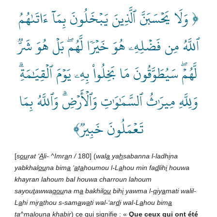
﴿ وَلَا يَحۡسَبَنَّ ٱلَّذِينَ يَبۡخَلُونَ بِمَآ ءَاتَىٰهُمُ
ٱللَّهُ مِن فَضۡلِهِۦ هُوَ خَيۡرٗا لَّهُمۖ بَلۡ هُوَ شَرّٞ
لَّهُمۡۖ سَيُطَوَّقُونَ مَا بَخِلُواْ بِهِۦ يَوۡمَ ٱلۡقِيَٰمَةِۗ
وَلِلَّهِ مِيرَٰثُ ٱلسَّمَٰوَٰتِ وَٱلۡأَرۡضِۗ وَٱللَّهُ بِمَا
تَعۡمَلُونَ خَبِيرٞ﴾
[
s
ou
rat ‘
A
li- ^Imr
a
n /
180] (
wal
a
ya
h
sabanna l-ladh
i
na
yabkhal
ou
na bim
a
‘
a
t
a
houmou l-L
a
hou min fa
d
lih
i
houwa
khayran lahoum bal houwa charroun lahoum
sayou
t
awwa
qou
na m
a
bakhil
ou
bih
i
yawma l-
q
iy
a
mati walil-
L
a
hi m
i
r
a
thou s-sam
a
w
a
ti wal-‘ar
d
i wal-L
a
hou bim
a
ta^mal
ou
na khab
i
r
) ce qui signifie : «
Que ceux qui ont été