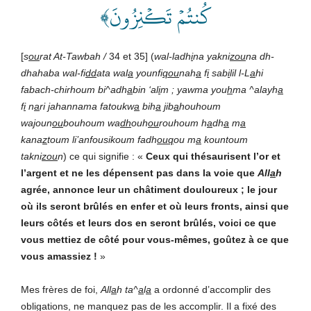
كُنتُمۡ تَكۡنِزُونَ﴾
[
s
ou
rat At-Tawbah /
34 et 35] (
wal-ladh
i
na yakni
zou
na dh-
dhahaba wal-fi
dd
ata wal
a
younfi
qou
nah
a
f
i
sab
i
lil l-L
a
hi
fabach-chirhoum bi^adh
a
bin ‘al
i
m ; yawma you
h
ma ^alayh
a
f
i
n
a
ri
j
ahannama fatoukw
a
bih
a
j
ib
a
houhoum
wa
j
oun
ou
bouhoum wa
dh
ouh
ou
rouhoum h
a
dh
a
m
a
kana
z
toum li’anfousikoum fadh
ouq
ou m
a
kountoum
takni
zou
n
) ce qui signifie : «
Ceux qui thésaurisent l’or et
l’argent et ne les dépensent pas dans la voie que
All
a
h
agrée, annonce leur un châtiment douloureux ; le jour
où ils seront brûlés en enfer et où leurs fronts, ainsi que
leurs côtés et leurs dos en seront brûlés, voici ce que
vous mettiez de côté pour vous-mêmes, goûtez à ce que
vous amassiez !
»
Mes frères de foi,
All
a
h
ta^
a
l
a
a ordonné d’accomplir des
obligations, ne manquez pas de les accomplir. Il a fixé des