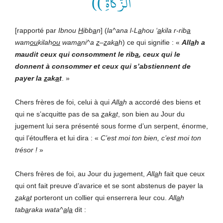
الزَّكَاةِ ))
[rapporté par
Ibnou
H
ibb
a
n
] (
la^ana l-L
a
hou ‘
a
kila r-rib
a
wam
ou
kilah
ou
wam
a
ni^a
z
–
z
ak
a
h
) ce qui signifie : «
All
a
h
a
maudit ceux qui consomment le rib
a
, ceux qui le
donnent à consommer et ceux qui s’abstiennent de
payer la
z
ak
a
t
. »
Chers frères de foi, celui à qui
All
a
h
a accordé des biens et
qui ne s’acquitte pas de sa
z
ak
a
t
, son bien au Jour du
jugement lui sera présenté sous forme d’un serpent, énorme,
qui l’étouffera et lui dira : «
C’est moi ton bien, c’est moi ton
trésor !
»
Chers frères de foi, au Jour du jugement,
All
a
h
fait que ceux
qui ont fait preuve d’avarice et se sont abstenus de payer la
z
ak
a
t
porteront un collier qui enserrera leur cou.
All
a
h
tab
a
raka wata^
a
l
a
dit :