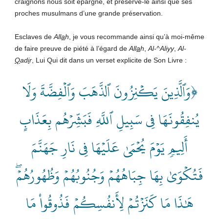
craignons nous soit épargné, et préserve-le ainsi que ses
proches musulmans d’une grande préservation.
Esclaves de
All
a
h
, je vous recommande ainsi qu’à moi-même
de faire preuve de piété à l’égard de
All
a
h
,
Al-^Aliyy
,
Al-
Q
ad
i
r
, Lui Qui dit dans un verset explicite de Son Livre :
﴿وَٱلَّذِينَ يَكۡنِزُونَ ٱلذَّهَبَ وَٱلۡفِضَّةَ وَلَا
يُنفِقُونَهَا فِي سَبِيلِ ٱللَّهِ فَبَشِّرۡهُم بِعَذَابٍ
أَلِيمٖ يَوۡمَ يُحۡمَىٰ عَلَيۡهَا فِي نَارِ جَهَنَّمَ
فَتُكۡوَىٰ بِهَا جِبَاهُهُمۡ وَجُنُوبُهُمۡ وَظُهُورُهُمۡۖ
هَٰذَا مَا كَنَزۡتُمۡ لِأَنفُسِكُمۡ فَذُوقُواْ مَا