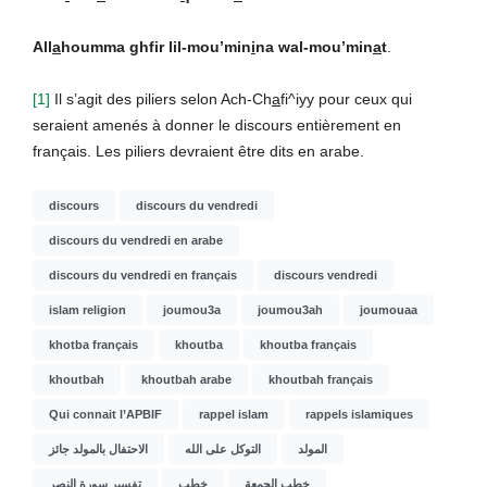
All
a
houmma ghfir lil-mou’min
i
na wal-mou’min
a
t
.
[1]
Il s’agit des piliers selon Ach-Ch
a
fi^iyy pour ceux qui
seraient amenés à donner le discours entièrement en
français. Les piliers devraient être dits en arabe.
discours
discours du vendredi
discours du vendredi en arabe
discours du vendredi en français
discours vendredi
islam religion
joumou3a
joumou3ah
joumouaa
khotba français
khoutba
khoutba français
khoutbah
khoutbah arabe
khoutbah français
Qui connait l’APBIF
rappel islam
rappels islamiques
المولد
التوكل على الله
الاحتفال بالمولد جائز
خطب الجمعة
خطب
تفسير سورة النصر