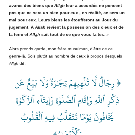
avares des biens que
All
a
h
leur a accordés ne pensent
pas que ce sera un bien pour eux ; en réalité, ce sera un
mal pour eux. Leurs biens les étoufferont au Jour du
jugement. À
All
a
h
revient la possession des cieux et de
la terre et
All
a
h
sait tout de ce que vous faites
. »
Alors prends garde, mon frère musulman, d’être de ce
genre-là. Sois plutôt au nombre de ceux à propos desquels
All
a
h
dit :
﴿ رِجَالٞ لَّا تُلۡهِيهِمۡ تِجَٰرَةٞ وَلَا بَيۡعٌ عَن
ذِكۡرِ ٱللَّهِ وَإِقَامِ ٱلصَّلَوٰةِ وَإِيتَآءِ ٱلزَّكَوٰةِ
يَخَافُونَ يَوۡمٗا تَتَقَلَّبُ فِيهِ ٱلۡقُلُوبُ
وَٱلۡأَبۡصَٰرُ﴾