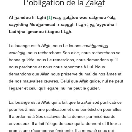
L’obligation de la
Z
ak
a
t
Al-
h
amdou lil-L
a
hi
[
1]
wa
s
–
s
al
a
tou was-sal
a
mou ^al
a
sayyidin
a
Mou
h
ammadi r-raç
ou
li l-L
a
h ; y
a
‘ayyouha l-
Ladh
i
na ‘
a
manou t-ta
q
ou l-L
a
h.
La louange est à
All
a
h
, nous Le louons
soub
ha
nah
ou
wata^
a
l
a
, nous recherchons Son aide, nous recherchons sa
bonne guidée, nous Le remercions, nous demandons qu’Il
nous pardonne et nous nous repentons à Lui. Nous
demandons que
All
a
h
nous préserve du mal de nos âmes et
de nos mauvaises œuvres. Celui que
All
a
h
guide, nul ne peut
l’égarer et celui qu’Il égare, nul ne peut le guider.
La louange est à
All
a
h
qui a fait que la
z
ak
a
t
soit purificatrice
pour les âmes, une purification et une bénédiction pour elles.
Il a ordonné à Ses esclaves de la donner par miséricorde
envers eux. Il a fait l’éloge de ceux qui la donnent et Il leur a
promis une récompense éminente. Il a menacé ceux qui