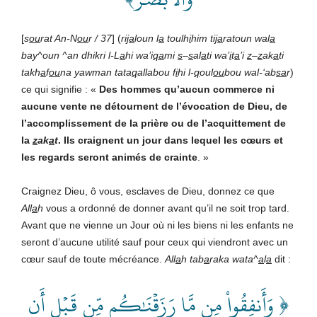
[
s
ou
rat An-N
ou
r / 37
] (
ri
ja
loun l
a
toulh
i
him ti
ja
ratoun wal
a
bay^oun ^an dhikri l-L
a
hi wa’i
qa
mi
s
–
s
al
a
ti wa’
i
t
a
’i
z
–
z
ak
a
ti
takh
a
f
ou
na yawman tata
q
allabou f
i
hi l-
q
oul
ou
bou wal-‘ab
sa
r
)
ce qui signifie : «
Des hommes qu’aucun commerce ni
aucune vente ne détournent de l’évocation de Dieu, de
l’accomplissement de la prière ou de l’acquittement de
la
z
ak
a
t
. Ils craignent un jour dans lequel les cœurs et
les regards seront animés de crainte
. »
Craignez Dieu, ô vous, esclaves de Dieu, donnez ce que
All
a
h
vous a ordonné de donner avant qu’il ne soit trop tard.
Avant que ne vienne un Jour où ni les biens ni les enfants ne
seront d’aucune utilité sauf pour ceux qui viendront avec un
cœur sauf de toute mécréance.
All
a
h
tab
a
raka wata^
a
l
a
dit :
﴿ وَأَنفِقُواْ مِن مَّا رَزَقۡنَٰكُم مِّن قَبۡلِ أَن