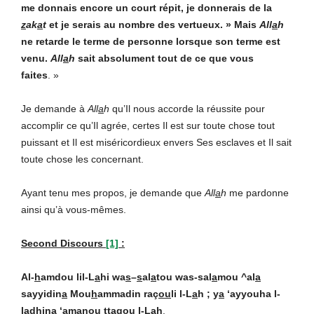
me donnais encore un court répit, je donnerais de la
z
ak
a
t
et je serais au nombre des vertueux. » Mais
All
a
h
ne retarde le terme de personne lorsque son terme est
venu.
All
a
h
sait absolument tout de ce que vous
faites
. »
Je demande à
All
a
h
qu’Il nous accorde la réussite pour
accomplir ce qu’Il agrée, certes Il est sur toute chose tout
puissant et Il est miséricordieux envers Ses esclaves et Il sait
toute chose les concernant.
Ayant tenu mes propos, je demande que
All
a
h
me pardonne
ainsi qu’à vous-mêmes.
Second Discours
[1]
:
Al-
h
amdou lil-L
a
hi wa
s
–
s
al
a
tou was-sal
a
mou ^al
a
sayyidin
a
Mou
h
ammadin raç
ou
li l-L
a
h ; y
a
‘ayyouha l-
ladh
i
na ‘
a
manou tta
q
ou l-L
a
h
.