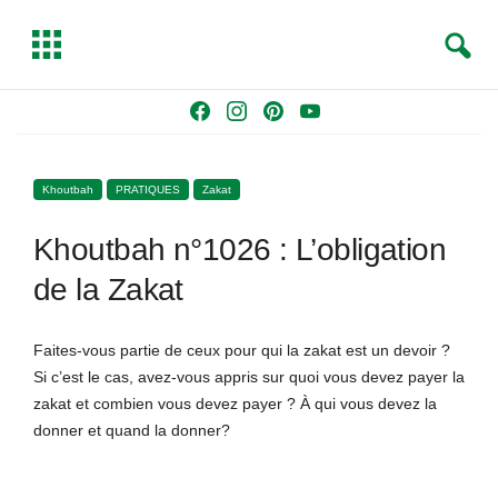
S
T
e
o
a
g
Skip
F
I
P
Y
r
g
to
a
n
i
o
c
l
content
c
s
n
u
h
e
Khoutbah
PRATIQUES
Zakat
e
t
t
T
b
a
e
u
Khoutbah n°1026 : L’obligation
o
g
r
b
o
r
e
e
de la Zakat
k
a
s
m
t
Faites-vous partie de ceux pour qui la zakat est un devoir ?
Si c’est le cas, avez-vous appris sur quoi vous devez payer la
zakat et combien vous devez payer ? À qui vous devez la
donner et quand la donner?