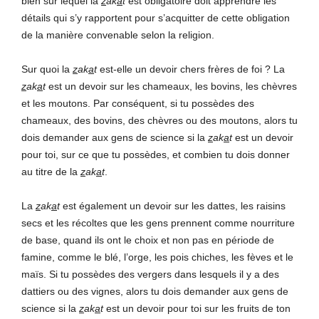
bien sur lequel la
z
ak
a
t
est obligatoire doit apprendre les
détails qui s’y rapportent pour s’acquitter de cette obligation
de la manière convenable selon la religion.
Sur quoi la
z
ak
a
t
est-elle un devoir chers frères de foi ? La
z
ak
a
t
est un devoir sur les chameaux, les bovins, les chèvres
et les moutons. Par conséquent, si tu possèdes des
chameaux, des bovins, des chèvres ou des moutons, alors tu
dois demander aux gens de science si la
z
ak
a
t
est un devoir
pour toi, sur ce que tu possèdes, et combien tu dois donner
au titre de la
z
ak
a
t
.
La
z
ak
a
t
est également un devoir sur les dattes, les raisins
secs et les récoltes que les gens prennent comme nourriture
de base, quand ils ont le choix et non pas en période de
famine, comme le blé, l’orge, les pois chiches, les fèves et le
maïs. Si tu possèdes des vergers dans lesquels il y a des
dattiers ou des vignes, alors tu dois demander aux gens de
science si la
z
ak
a
t
est un devoir pour toi sur les fruits de ton