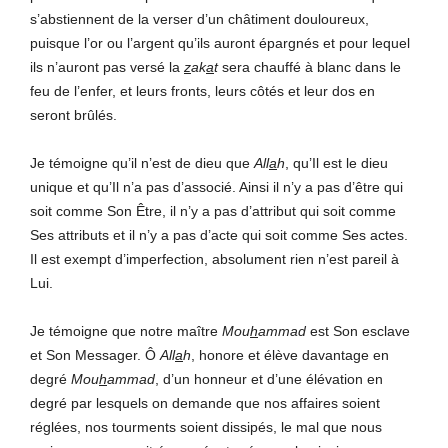
s’abstiennent de la verser d’un châtiment douloureux,
puisque l’or ou l’argent qu’ils auront épargnés et pour lequel
ils n’auront pas versé la
z
ak
a
t
sera chauffé à blanc dans le
feu de l’enfer, et leurs fronts, leurs côtés et leur dos en
seront brûlés.
Je témoigne qu’il n’est de dieu que
All
a
h
, qu’Il est le dieu
unique et qu’Il n’a pas d’associé. Ainsi il n’y a pas d’être qui
soit comme Son Être, il n’y a pas d’attribut qui soit comme
Ses attributs et il n’y a pas d’acte qui soit comme Ses actes.
Il est exempt d’imperfection, absolument rien n’est pareil à
Lui.
Je témoigne que notre maître
Mou
h
ammad
est Son esclave
et Son Messager. Ô
All
a
h
, honore et élève davantage en
degré
Mou
h
ammad
, d’un honneur et d’une élévation en
degré par lesquels on demande que nos affaires soient
réglées, nos tourments soient dissipés, le mal que nous