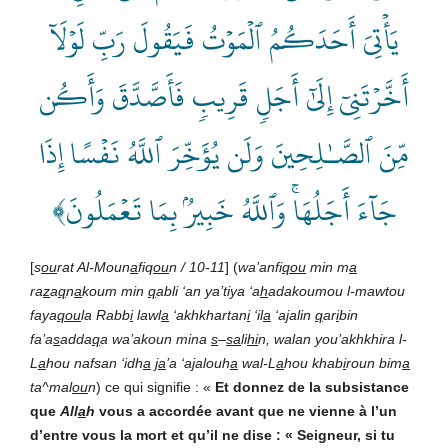
يَأۡتِيَ أَحَدَكُمُ ٱلۡمَوۡتُ فَيَقُولَ رَبِّ لَوۡلَآ
أَخَّرۡتَنِيٓ إِلَىٰٓ أَجَلٖ قَرِيبٖ فَأَصَّدَّقَ وَأَكُن
مِّنَ ٱلصَّـٰلِحِينَ وَلَن يُؤَخِّرَ ٱللَّهُ نَفۡسًا إِذَا
جَآءَ أَجَلُهَاۚ وَٱللَّهُ خَبِيرُۢ بِمَا تَعۡمَلُونَ﴾
[
s
ou
rat Al-Moun
a
fiq
ou
n / 10-11
] (
wa’anfi
qou
min m
a
ra
z
a
q
n
a
koum min
q
abli ‘an ya’tiya ‘a
h
adakoumou l-mawtou
faya
qou
la Rabb
i
lawl
a
‘akhkhartan
i
‘il
a
‘a
j
alin
q
ar
i
bin
fa’a
s
adda
q
a wa’akoun mina
s
–
sa
li
hi
n, walan you’akhkhira l-
L
a
hou nafsan ‘idh
a
ja
’a ‘a
j
alouh
a
wal-L
a
hou khab
i
roun bim
a
ta^mal
ou
n
) ce qui signifie : «
Et donnez de la subsistance
que
All
a
h
vous a accordée avant que ne vienne à l’un
d’entre vous la mort et qu’il ne dise : « Seigneur, si tu