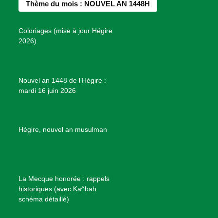
Thème du mois : NOUVEL AN 1448H
o
g
r
b
s
o
r
e
e
P
Coloriages (mise à jour Hégire
k
a
s
r
2026)
m
t
o
j
e
Nouvel an 1448 de l’Hégire :
t
mardi 16 juin 2026
s
d
e
B
Hégire, nouvel an musulman
i
e
n
f
La Mecque honorée : rappels
a
historiques (avec Ka^bah
i
schéma détaillé)
s