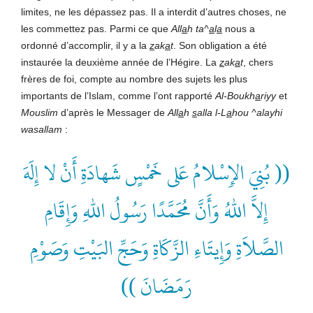
limites, ne les dépassez pas. Il a interdit d’autres choses, ne
les commettez pas. Parmi ce que
All
a
h ta^
a
l
a
nous a
ordonné d’accomplir, il y a la
z
ak
a
t
. Son obligation a été
instaurée la deuxième année de l’Hégire. La
z
ak
a
t
, chers
frères de foi, compte au nombre des sujets les plus
importants de l’Islam, comme l’ont rapporté
Al-Boukh
a
riyy
et
Mouslim
d’après le Messager de
All
a
h
s
alla l-L
a
hou ^alayhi
wasallam
:
(( بُنِيَ الإِسْلامُ عَلى خَمْسٍ شَهادَةِ أَنْ لا إِلَهَ
إِلاَّ اللهُ وَأَنَّ مُحَمَّدًا رَسُولُ اللهِ وَإِقَامِ
الصَّلاَةِ وَإِيتَاءِ الزَّكَاةِ وَحَجِّ البَيْتِ وَصَوْمِ
رَمَضَانَ ))