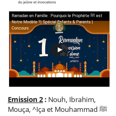
du jeûne et invocations
Ramadan en Famille : Pourquoi le Prophète ﷺ est
Notre Modèle ?| Spécial Enfants & Parents |
Concours
Emission 2
:
Nouh, Ibrahim,
Mouça, ^Iça et Mouhammad ﷺ