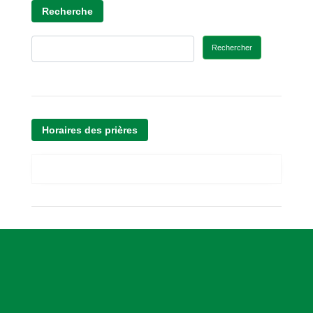
Recherche
Rechercher
Horaires des prières
A
s
s
o