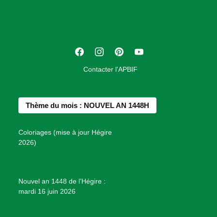
c
i
a
t
F
I
P
Y
i
a
n
i
o
o
Contacter l'APBIF
c
s
n
u
n
e
t
t
T
d
b
a
e
u
e
Thème du mois : NOUVEL AN 1448H
o
g
r
b
s
o
r
e
e
P
Coloriages (mise à jour Hégire
k
a
s
r
2026)
m
t
o
j
e
Nouvel an 1448 de l’Hégire :
t
mardi 16 juin 2026
s
d