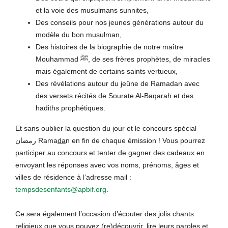
et la voie des musulmans sunnites,
Des conseils pour nos jeunes générations autour du
modèle du bon musulman,
Des histoires de la biographie de notre maître
Mou
h
ammad ﷺ, de ses frères prophètes, de miracles
mais également de certains saints vertueux,
Des révélations autour du jeûne de Rama
da
n avec
des versets récités de Sourate Al-Ba
q
arah et des
hadiths prophétiques.
Et sans oublier la question du jour et le concours spécial
رمضان Rama
da
n en fin de chaque émission ! Vous pourrez
participer au concours et tenter de gagner des cadeaux en
envoyant les réponses avec vos noms, prénoms, âges et
villes de résidence à l’adresse mail :
tempsdesenfants@apbif.org
.
Ce sera également l’occasion d’écouter des jolis chants
religieux que vous pouvez (re)découvrir, lire leurs paroles et