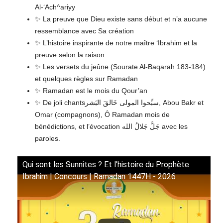
Al-‘Ach^ariyy
✨ La preuve que Dieu existe sans début et n’a aucune
ressemblance avec Sa création
✨ L’histoire inspirante de notre maître ‘Ibrahim et la
preuve selon la raison
✨ Les versets du jeûne (Sourate Al-Baqarah 183-184)
et quelques règles sur Ramadan
✨ Ramadan est le mois du Qour’an
✨ De joli chantsسبِّحوا المولى خَالقَ البَشر, Abou Bakr et
Omar (compagnons), Ô Ramadan mois de
bénédictions, et l’évocation جَلَّ جَلالُ الله avec les
paroles.
Qui sont les Sunnites ? Et l'histoire du Prophète
Ibrahim | Concours | Ramadan 1447H - 2026