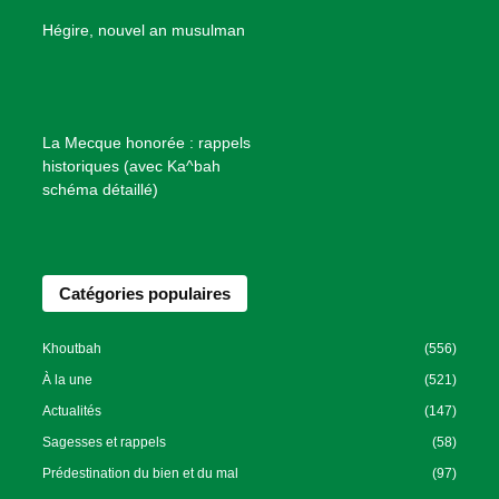
e
B
Hégire, nouvel an musulman
i
e
n
f
La Mecque honorée : rappels
a
historiques (avec Ka^bah
i
schéma détaillé)
s
a
n
Catégories populaires
c
e
I
Khoutbah
(556)
s
À la une
(521)
l
Actualités
(147)
a
Sagesses et rappels
(58)
m
Prédestination du bien et du mal
(97)
i