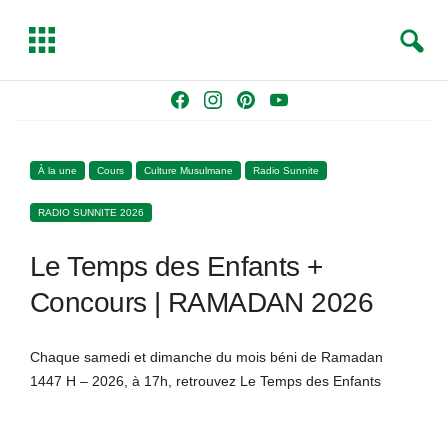
S
T
e
o
a
g
Skip
F
I
P
Y
r
g
to
a
n
i
o
c
l
content
c
s
n
u
h
e
À la une
Cours
Culture Musulmane
Radio Sunnite
e
t
t
T
b
a
e
u
RADIO SUNNITE 2026
o
g
r
b
o
r
e
e
Le Temps des Enfants +
k
a
s
m
t
Concours | RAMADAN 2026
Chaque samedi et dimanche du mois béni de Ramadan
1447 H – 2026, à 17h, retrouvez Le Temps des Enfants