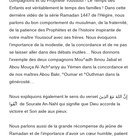
compagnons et du Prophète Youssouf ! Le Temps des
Enfants est véritablement le temps des familles ! Dans cette
dernière vidéo de la série Ramadan 1447 de l’Hégire, nous
parlons du bon comportement du musulman, de la fraternité,
de la patience des Prophètes et de l’histoire inspirante de
notre maître Youssouf avec ses frères. Nous évoquons
l’importance de la modestie, de la concordance et de ne pas
se laisser aller dans des débats inutiles… Nous donnons
l’exemple des deux compagnons Mou^adh Ibnou Jabal et
Abou Mouça Al-‘Ach^ariyy au Yémen dans la concordance et
de nos maîtres Abou Bakr, ^Oumar et ^Outhman dans la
générosité…
Nous expliquons également le sens du verset إِنَّ اللهَ مَعَ الذِينَ
اتَّقَوا de Sourate An-Nahl qui signifie que Dieu accorde la
victoire et Son aide aux pieux.
Nous parlons aussi de la grande récompense du jeûne de
Ramadan et de l’importance d’avoir un cœur humble, patient