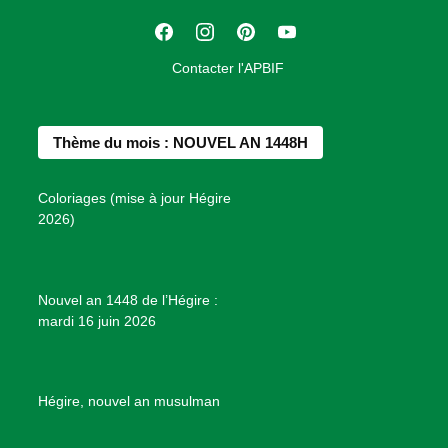
t
F
I
P
Y
i
a
n
i
o
o
Contacter l'APBIF
c
s
n
u
n
e
t
t
T
d
b
a
e
u
e
Thème du mois : NOUVEL AN 1448H
o
g
r
b
s
o
r
e
e
P
Coloriages (mise à jour Hégire
k
a
s
r
2026)
m
t
o
j
e
Nouvel an 1448 de l’Hégire :
t
mardi 16 juin 2026
s
d
e
B
Hégire, nouvel an musulman
i
e