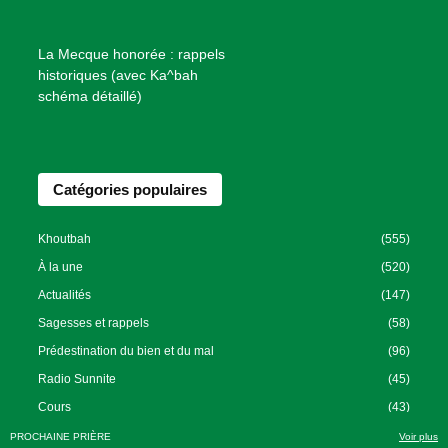
n
f
La Mecque honorée : rappels
a
historiques (avec Ka^bah
i
schéma détaillé)
s
a
n
Catégories populaires
c
e
I
Khoutbah
(555)
s
À la une
(520)
l
Actualités
(147)
a
Sagesses et rappels
(58)
m
Prédestination du bien et du mal
(96)
i
Radio Sunnite
(45)
q
u
Cours
(43)
e
PROCHAINE PRIÈRE
Voir plus