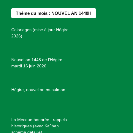
e
t
t
T
d
b
a
e
u
e
Thème du mois : NOUVEL AN 1448H
o
g
r
b
s
o
r
e
e
P
Coloriages (mise à jour Hégire
k
a
s
r
2026)
m
t
o
j
e
Nouvel an 1448 de l’Hégire :
t
mardi 16 juin 2026
s
d
e
B
Hégire, nouvel an musulman
i
e
n
f
La Mecque honorée : rappels
a
historiques (avec Ka^bah
i
schéma détaillé)