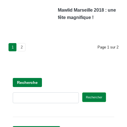
Mawlid Marseille 2018 : une
fête magnifique !
Current Page
1
Page
2
Page
1
sur
2
Recherche
Rechercher