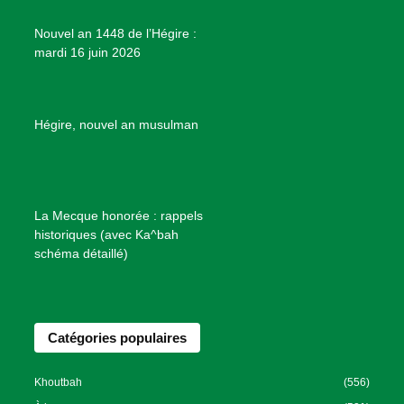
e
Nouvel an 1448 de l’Hégire :
t
mardi 16 juin 2026
s
d
e
B
Hégire, nouvel an musulman
i
e
n
f
La Mecque honorée : rappels
a
historiques (avec Ka^bah
i
schéma détaillé)
s
a
n
Catégories populaires
c
e
I
Khoutbah
(556)