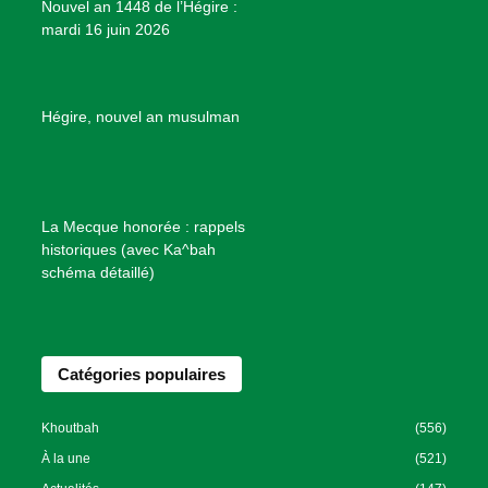
Nouvel an 1448 de l’Hégire :
t
mardi 16 juin 2026
s
d
e
B
Hégire, nouvel an musulman
i
e
n
f
La Mecque honorée : rappels
a
historiques (avec Ka^bah
i
schéma détaillé)
s
a
n
Catégories populaires
c
e
I
Khoutbah
(556)
s
À la une
(521)
l