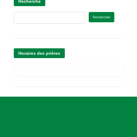
Recherche
Rechercher
Horaires des prières
A
s
s
o