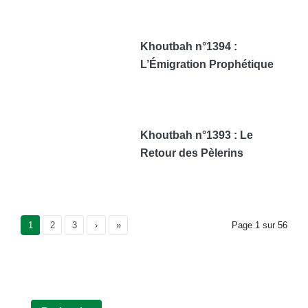
Khoutbah n°1394 :
L’Émigration Prophétique
Khoutbah n°1393 : Le
Retour des Pèlerins
Current Page
1
Page
2
Page
3
›
»
Page
1
sur
56