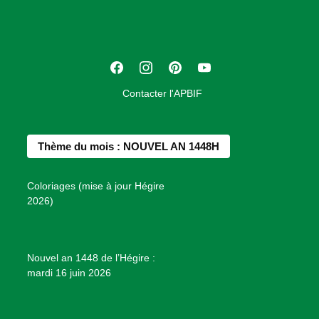
c
i
a
t
F
I
P
Y
i
a
n
i
o
o
Contacter l'APBIF
c
s
n
u
n
e
t
t
T
d
b
a
e
u
e
Thème du mois : NOUVEL AN 1448H
o
g
r
b
s
o
r
e
e
P
Coloriages (mise à jour Hégire
k
a
s
r
2026)
m
t
o
j
e
Nouvel an 1448 de l’Hégire :
t
mardi 16 juin 2026
s
d
e