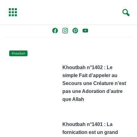
S
T
e
o
a
g
Skip
F
I
P
Y
r
g
to
a
n
i
o
c
l
content
c
s
n
u
h
e
e
t
t
T
Khoutbah
b
a
e
u
Khoutbah n°1402 : Le
o
g
r
b
simple Fait d’appeler au
o
r
e
e
k
a
s
Secours une Créature n’est
m
t
pas une Adoration d’autre
que Allah
Khoutbah n°1401 : La
fornication est un grand