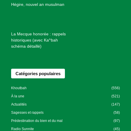
B
Hégire, nouvel an musulman
i
e
n
f
La Mecque honorée : rappels
a
historiques (avec Ka^bah
i
schéma détaillé)
s
a
n
Catégories populaires
c
e
I
Khoutbah
(556)
s
À la une
(521)
l
Actualités
(147)
a
Sagesses et rappels
(58)
m
Prédestination du bien et du mal
(97)
i
Radio Sunnite
(45)
q