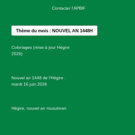
a
n
i
o
o
Contacter l'APBIF
c
s
n
u
n
e
t
t
T
d
b
a
e
u
e
Thème du mois : NOUVEL AN 1448H
o
g
r
b
s
o
r
e
e
P
Coloriages (mise à jour Hégire
k
a
s
r
2026)
m
t
o
j
e
Nouvel an 1448 de l’Hégire :
t
mardi 16 juin 2026
s
d
e
B
Hégire, nouvel an musulman
i
e
n