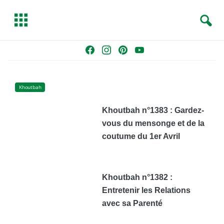
S
T
e
o
a
g
Skip
F
I
P
Y
r
g
to
a
n
i
o
c
l
content
c
s
n
u
h
e
e
t
t
T
Khoutbah
b
a
e
u
Khoutbah n°1383 : Gardez-
o
g
r
b
vous du mensonge et de la
o
r
e
e
k
a
s
coutume du 1er Avril
m
t
Khoutbah n°1382 :
Entretenir les Relations
avec sa Parenté